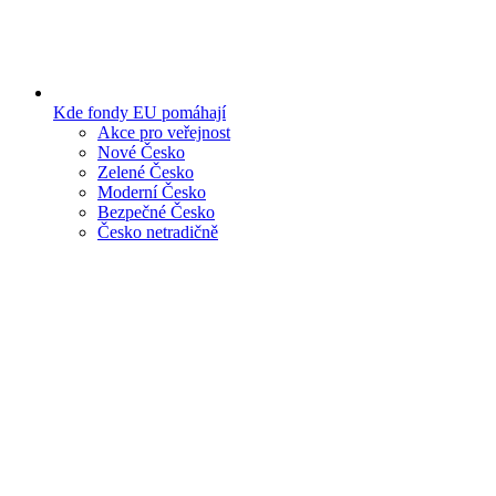
Kde fondy EU pomáhají
Akce pro veřejnost
Nové Česko
Zelené Česko
Moderní Česko
Bezpečné Česko
Česko netradičně