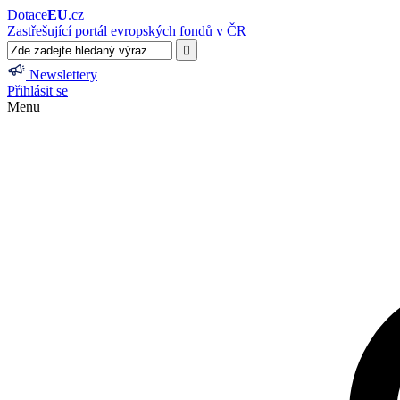
Dotace
EU
.cz
Zastřešující portál evropských fondů v ČR
Newslettery
Přihlásit se
Menu