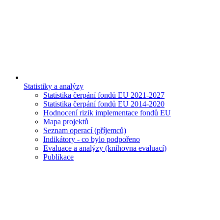
Statistiky a analýzy
Statistika čerpání fondů EU 2021-2027
Statistika čerpání fondů EU 2014-2020
Hodnocení rizik implementace fondů EU
Mapa projektů
Seznam operací (příjemců)
Indikátory - co bylo podpořeno
Evaluace a analýzy (knihovna evaluací)
Publikace