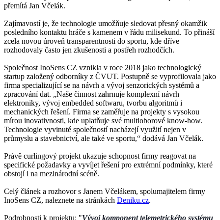
přemítá Jan Včelák.
Zajímavostí je, že technologie umožňuje sledovat přesný okamžik
posledního kontaktu hráče s kamenem v řádu milisekund. To přináší
zcela novou úroveň transparentnosti do sportu, kde dříve
rozhodovaly často jen zkušenosti a postřeh rozhodčích.
Společnost InoSens CZ vznikla v roce 2018 jako technologický
startup založený odborníky z ČVUT. Postupně se vyprofilovala jako
firma specializující se na návrh a vývoj senzorických systémů a
zpracování dat. „Naše činnost zahrnuje komplexní návrh
elektroniky, vývoj embedded softwaru, tvorbu algoritmů i
mechanických řešení. Firma se zaměřuje na projekty s vysokou
mírou inovativnosti, kde uplatňuje své multioborové know-how.
Technologie vyvinuté společností nacházejí využití nejen v
průmyslu a stavebnictví, ale také ve sportu,“ dodává Jan Včelák.
Právě curlingový projekt ukazuje schopnost firmy reagovat na
specifické požadavky a vyvíjet řešení pro extrémní podmínky, které
obstojí i na mezinárodní scéně.
Celý článek a rozhovor s Janem Včelákem, spolumajitelem firmy
InoSens CZ, naleznete na stránkách
Deniku.cz
.
Podrobnosti k projektu: "
Vývoj komponent telemetrického systému