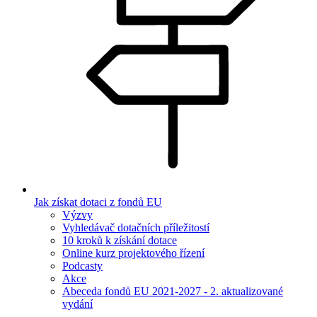
Jak získat dotaci z fondů EU
Výzvy
Vyhledávač dotačních příležitostí
10 kroků k získání dotace
Online kurz projektového řízení
Podcasty
Akce
Abeceda fondů EU 2021-2027 - 2. aktualizované
vydání