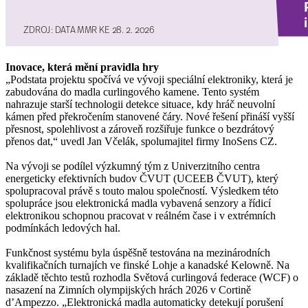
Inovace, která mění pravidla hry
„Podstata projektu spočívá ve vývoji speciální elektroniky, která je
zabudována do madla curlingového kamene. Tento systém
nahrazuje starší technologii detekce situace, kdy hráč neuvolní
kámen před překročením stanovené čáry. Nové řešení přináší vyšší
přesnost, spolehlivost a zároveň rozšiřuje funkce o bezdrátový
přenos dat,“ uvedl Jan Včelák, spolumajitel firmy InoSens CZ.
Na vývoji se podílel výzkumný tým z Univerzitního centra
energeticky efektivních budov ČVUT (UCEEB ČVUT), který
spolupracoval právě s touto malou společností. Výsledkem této
spolupráce jsou
elektronická madla vybavená senzory a řídicí
elektronikou
schopnou pracovat v reálném čase i v extrémních
podmínkách ledových hal.
Funkčnost systému byla úspěšně testována na mezinárodních
kvalifikačních turnajích ve finské Lohje a kanadské Kelowně. Na
základě těchto testů rozhodla Světová curlingová federace (WCF) o
nasazení na Zimních olympijských hrách 2026 v Cortině
d’Ampezzo. „Elektronická madla automaticky detekují porušení