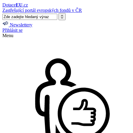
Dotace
EU
.cz
Zastřešující portál evropských fondů v ČR
Newslettery
Přihlásit se
Menu