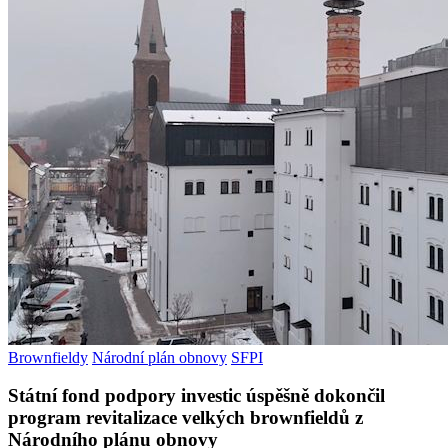
Brownfieldy
Národní plán obnovy
SFPI
Státní fond podpory investic úspěšně dokončil
program revitalizace velkých brownfieldů z
Národního plánu obnovy