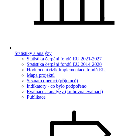
Statistiky a analýzy
Statistika čerpání fondů EU 2021-2027
Statistika čerpání fondů EU 2014-2020
Hodnocení rizik implementace fondů EU
Mapa projektů
Seznam operací (příjemců)
Indikátory - co bylo podpořeno
Evaluace a analýzy (knihovna evaluací)
Publikace