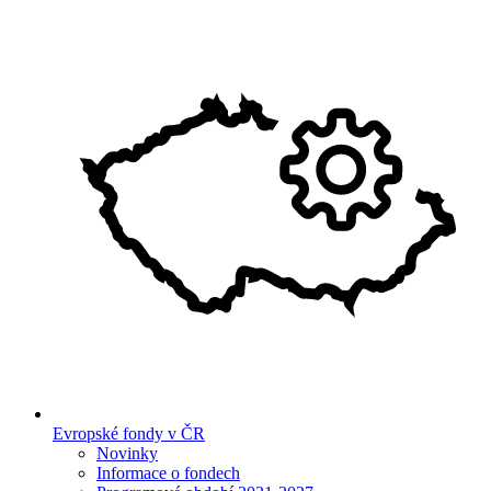
Evropské fondy v ČR
Novinky
Informace o fondech