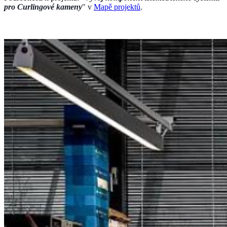
pro Curlingové kameny
" v
Mapě projekt
ů
.