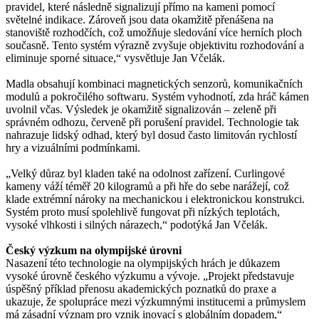
pravidel, které následně signalizují přímo na kameni pomocí
světelné indikace. Zároveň jsou data okamžitě přenášena na
stanoviště rozhodčích, což umožňuje sledování více herních ploch
současně. Tento systém výrazně zvyšuje objektivitu rozhodování a
eliminuje sporné situace,“ vysvětluje Jan Včelák.
Madla obsahují kombinaci magnetických senzorů, komunikačních
modulů a pokročilého softwaru. Systém vyhodnotí, zda hráč kámen
uvolnil včas. Výsledek je okamžitě signalizován – zeleně při
správném odhozu, červeně při porušení pravidel. Technologie tak
nahrazuje lidský odhad, který byl dosud často limitován rychlostí
hry a vizuálními podmínkami.
„Velký důraz byl kladen také na odolnost zařízení. Curlingové
kameny váží téměř 20 kilogramů a při hře do sebe narážejí, což
klade extrémní nároky na mechanickou i elektronickou konstrukci.
Systém proto musí spolehlivě fungovat při nízkých teplotách,
vysoké vlhkosti i silných nárazech,“ podotýká Jan Včelák.
Český výzkum na olympijské úrovni
Nasazení této technologie na
olympijských hrách
je důkazem
vysoké úrovně českého výzkumu a vývoje. „Projekt představuje
úspěšný příklad přenosu akademických poznatků do praxe a
ukazuje, že spolupráce mezi výzkumnými institucemi a průmyslem
má zásadní význam pro vznik inovací s globálním dopadem,“