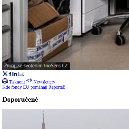
Tisknout
Newslettery
Kde fondy EU pomáhají
Reportáž
Doporučené