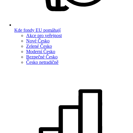
Kde fondy EU pomáhají
Akce pro veřejnost
Nové Česko
Zelené Česko
Moderní Česko
Bezpečné Česko
Česko netradičně