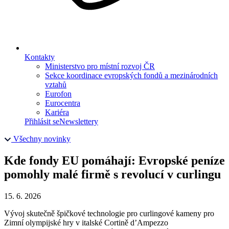
Kontakty
Ministerstvo pro místní rozvoj ČR
Sekce koordinace evropských fondů a mezinárodních
vztahů
Eurofon
Eurocentra
Kariéra
Přihlásit se
Newslettery
Všechny novinky
Kde fondy EU pomáhají: Evropské peníze
pomohly malé firmě s revolucí v curlingu
15. 6. 2026
Vývoj skutečně špičkové technologie pro curlingové kameny pro
Zimní olympijské hry v italské Cortině d’Ampezzo