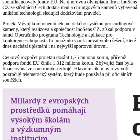
spolufinancovaly fondy EU. Na únorovou olympiádu firma InoSens
CZ ze středních Čech dodala madla curlingových kamenů vybavená
unikátní technologií sledující dodržování pravidel.
Projekt Vývoj komponentů telemetrického systému pro curlingové
kameny, který realizovala společnost InoSens CZ, získal podporu v
rámci Operačního programu Technologie a aplikace pro
konkurenceschopnost. To umožnilo vznik inovativního řešení, které
dnes nachází uplatnění i na nejvyšší sportovní úrovni.
Celkový rozpočet projektu dosáhl 1,75 milionu korun, přičemž
podpora
fondů EU
činila 1,312 milionu korun. Zbývající část byla
financována ze soukromých zdrojů. Hlavním cílem bylo vytvořit
pokročilý telemetrický systém, který bude používán při oficiálních
soutěžích.