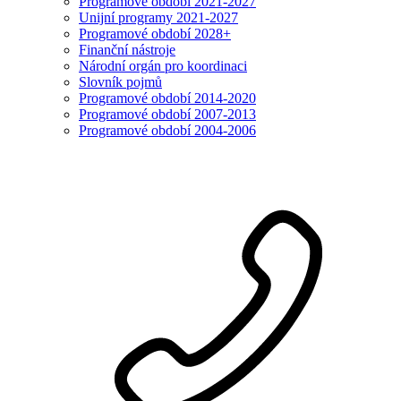
Programové období 2021-2027
Unijní programy 2021-2027
Programové období 2028+
Finanční nástroje
Národní orgán pro koordinaci
Slovník pojmů
Programové období 2014-2020
Programové období 2007-2013
Programové období 2004-2006