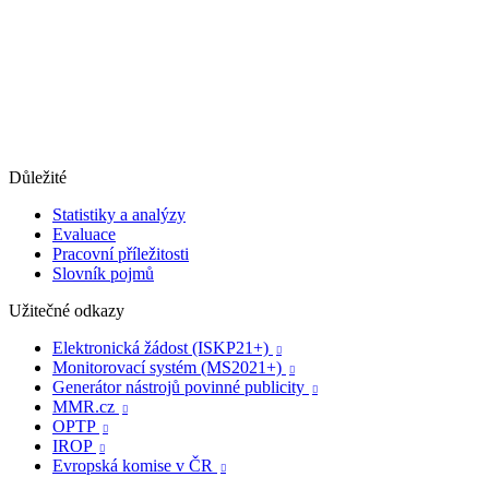
Důležité
Statistiky a analýzy
Evaluace
Pracovní příležitosti
Slovník pojmů
Užitečné odkazy
Elektronická žádost (ISKP21+)

Monitorovací systém (MS2021+)

Generátor nástrojů povinné publicity

MMR.cz

OPTP

IROP

Evropská komise v ČR
