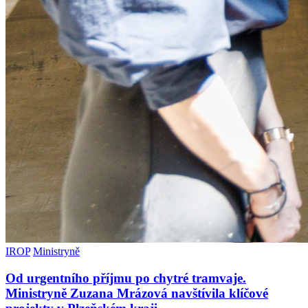
IROP
Ministryně
Od urgentního příjmu po chytré tramvaje.
Ministryně Zuzana Mrázová navštívila klíčové