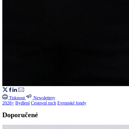
Tisknout
Newslettery
2028+
Bydlení
Cestovní ruch
Evropské fondy
Doporučené