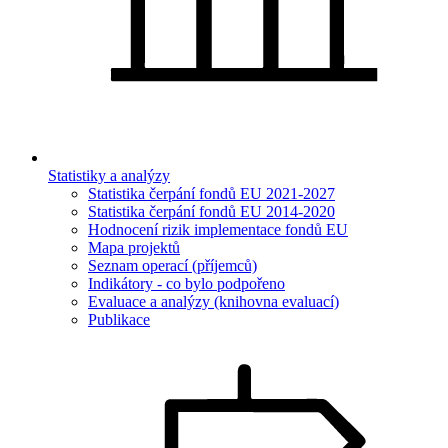
Statistiky a analýzy
Statistika čerpání fondů EU 2021-2027
Statistika čerpání fondů EU 2014-2020
Hodnocení rizik implementace fondů EU
Mapa projektů
Seznam operací (příjemců)
Indikátory - co bylo podpořeno
Evaluace a analýzy (knihovna evaluací)
Publikace