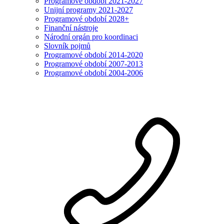
Programové období 2021-2027
Unijní programy 2021-2027
Programové období 2028+
Finanční nástroje
Národní orgán pro koordinaci
Slovník pojmů
Programové období 2014-2020
Programové období 2007-2013
Programové období 2004-2006