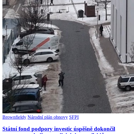
Brownfieldy
Národní plán obnovy
SFPI
Státní fond podpory investic úspěšně dokončil