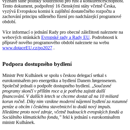
význam silné politiky soudržnosti pro růst a konkurenceschopnost.
Tento dokument, podpořený 16 členskými státy včetně Česka,
vyzývá Evropskou komisi k zajištění dostatečného rozpočtu a
zachování principu sdíleného řízení pro nadcházející programové
období.
Více informací o jednání Rady pro obecné záležitosti naleznete na
webových stránkách
Evropské rady a Rady EU
. Podrobnosti k
přípravě nového programového období naleznete na webu
www.dotaceEU.cz/po2027
.
Podpora dostupného bydlení
Ministr Petr Kulhánek se spolu s českou delegací setkal s
eurokomisařem pro energetiku a bydlení Danem Jørgensenem.
Společně jednali o podpoře dostupného bydlení. „
Současné
programy skončí v příštím roce a je potřeba zajistit další
financování. V dalších letech se chceme dostat až na 10 miliard
korun ročně. Díky nim vznikne moderní nájemní bydlení za rozumné
peníze a obcím i českému stavebnictví to dodá nový impuls.
Hledáme proto nové zdroje, včetně budoucích evropských fondů a
Sociálního klimatického fondu,”
řekl k jednání s eurokomisařem
ministr Kulhánek.