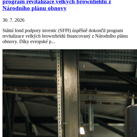
program revitalizace velkých brownfieldů z
Národního plánu obnovy
30. 7. 2026
Státní fond podpory investic (SFPI) úspěšně dokončil program
revitalizace velkých brownfieldů financovaný z Národního plánu
obnovy. Díky evropské p...