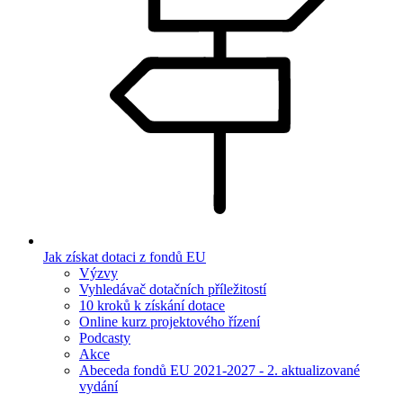
Jak získat dotaci z fondů EU
Výzvy
Vyhledávač dotačních příležitostí
10 kroků k získání dotace
Online kurz projektového řízení
Podcasty
Akce
Abeceda fondů EU 2021-2027 - 2. aktualizované
vydání