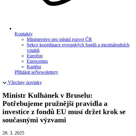
Kontakty
Ministerstvo pro místní rozvoj ČR
Sekce koordinace evropských fondů a mezinárodních
vztahů
Eurofon
Eurocentra
Kariéra
Přihlásit se
Newslettery
Všechny novinky
Ministr Kulhánek v Bruselu:
Potřebujeme pružnější pravidla a
investice z fondů EU musí držet krok se
současnými výzvami
28. 3. 2025