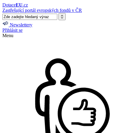
Dotace
EU
.cz
Zastřešující portál evropských fondů v ČR
Newslettery
Přihlásit se
Menu