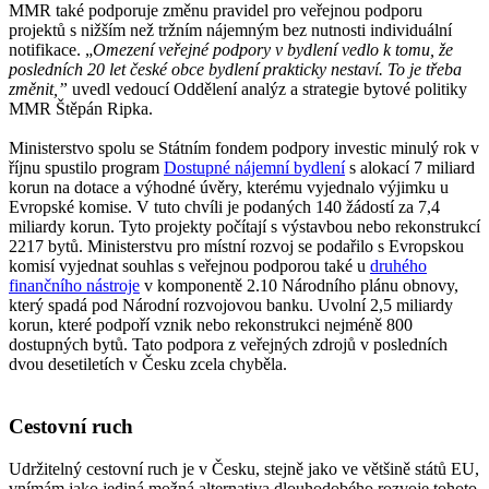
MMR také podporuje změnu pravidel pro veřejnou podporu
projektů s nižším než tržním nájemným bez nutnosti individuální
notifikace. „
Omezení veřejné podpory v bydlení vedlo k tomu, že
posledních 20 let české obce bydlení prakticky nestaví. To je třeba
změnit,”
uvedl vedoucí Oddělení analýz a strategie bytové politiky
MMR Štěpán Ripka.
Ministerstvo spolu se Státním fondem podpory investic minulý rok v
říjnu spustilo program
Dostupné nájemní bydlení
s alokací 7 miliard
korun na dotace a výhodné úvěry, kterému vyjednalo výjimku u
Evropské komise. V tuto chvíli je podaných 140 žádostí za 7,4
miliardy korun. Tyto projekty počítají s výstavbou nebo rekonstrukcí
2217 bytů. Ministerstvu pro místní rozvoj se podařilo s Evropskou
komisí vyjednat souhlas s veřejnou podporou také u
druhého
finančního nástroje
v komponentě 2.10 Národního plánu obnovy,
který spadá pod Národní rozvojovou banku. Uvolní 2,5 miliardy
korun, které podpoří vznik nebo rekonstrukci nejméně 800
dostupných bytů. Tato podpora z veřejných zdrojů v posledních
dvou desetiletích v Česku zcela chyběla.
Cestovní ruch
Udržitelný cestovní ruch je v Česku, stejně jako ve většině států EU,
vnímám jako jediná možná alternativa dlouhodobého rozvoje tohoto