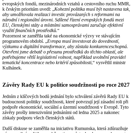
evropských fondů, mezinárodních vztahů a cestovního ruchu MMR,
k českým prioritám uvedl: „
Kohezní politika musí být nastavena tak,
aby umožňovala realizaci investic provázaných s reformami na
národní i regionální úrovni. Sdílené řízení evropských fondů mezi
EU, členskými státy a místními samosprávami zaručuje efektivní
využití finančních prostředků.
“
Pozornost se zaměřila také na ekonomické výzvy ve stávajícím
programovém období. „
Evropa musí investovat do dovedností,
výzkumu a digitální transformace, aby zůstala konkurenceschopná.
Otevřeni jsme debatě o přesunu prostředků do těchto oblastí, ale
potřebujeme větší legislativní volnost, například uvolnění pravidel
tematické koncentrace nebo kritérií způsobilosti
,“ vysvětlil ministr
Kulhánek.
Závěry Rady EU k politice soudržnosti po roce 2027
Jedním z klíčových bodů jednání bylo schválení závěrů Rady EU k
budoucnosti politiky soudržnosti, které potvrzují její zásadní roli při
podpoře ekonomické, sociální a územní soudržnosti v Evropě. Tyto
závěry prošly intenzivními jednáními od ledna 2025 a nakonec
získaly podporu všech členských států.
Další diskuse se zaměřila na iniciativu Rumunska, která zdůrazňuje