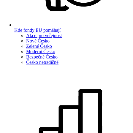
Kde fondy EU pomáhají
Akce pro veřejnost
Nové Česko
Zelené Česko
Moderní Česko
Bezpečné Česko
Česko netradičně