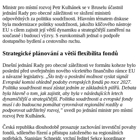
Ministr pro místní rozvoj Petr Kulhánek se v Bruselu účastnil
jednání Rady pro obecné záležitosti ve složení ministrů
odpovědných za politiku soudržnosti. Hlavním tématem diskuse
byla modernizace politiky soudržnosti, jakožto klíčového nástroje
EU s cílem zajistit její větší dynamiku a strategičtější zaměření na
současné i budoucí výzvy. S eurokomisaři jednal o podpoře
dostupného bydlení a cestovního ruchu.
Strategické plánování a větší flexibilita fondů
Dnešní jednání Rady pro obecné záležitosti ve formátu koheze bylo
poslední před uveřejněním nového víceletého finančního rámce EU
a návazné legislativy. „
Šlo tedy o poslední možnost vyslat signál
Evropské komisi ohledně podoby evropských fondů po roce 2027.
Politika soudržnosti musí zůstat jedním ze základních pilířů. Debata
byla hlavně o tom, jak zajistit, aby byla v následujících letech
dynamičtější a strategičtější. Politika soudržnosti a evropské fondy
musí i do budoucna pomáhat vyrovnávat regionální rozdíly a
podporovat udržitelný rozvoj,”
uvedl po jednání ministr pro místní
rozvoj Petr Kulhánek.
Česká republika dlouhodobě prosazuje zachování investiční povahy
fondů, sdíleného řízení a přístupu založeného na regionálních
potřebách. Stanislav Schneidr, vrchní ředitel Sekce koordinace