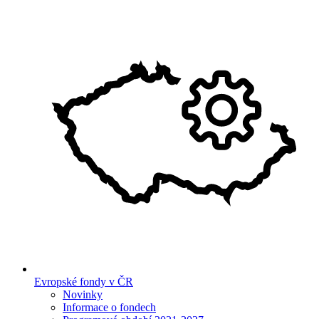
Evropské fondy v ČR
Novinky
Informace o fondech