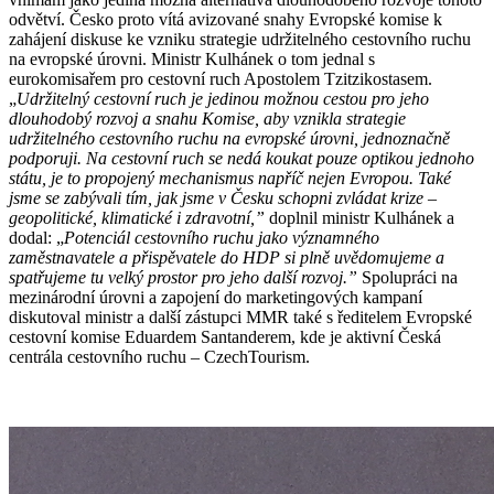
odvětví. Česko proto vítá avizované snahy Evropské komise k
zahájení diskuse ke vzniku strategie udržitelného cestovního ruchu
na evropské úrovni. Ministr Kulhánek o tom jednal s
eurokomisařem pro cestovní ruch Apostolem Tzitzikostasem.
„
Udržitelný cestovní ruch je jedinou možnou cestou pro jeho
dlouhodobý rozvoj a snahu Komise, aby vznikla strategie
udržitelného cestovního ruchu na evropské úrovni, jednoznačně
podporuji. Na cestovní ruch se nedá koukat pouze optikou jednoho
státu, je to propojený mechanismus napříč nejen Evropou. Také
jsme se zabývali tím, jak jsme v Česku schopni zvládat krize –
geopolitické, klimatické i zdravotní,”
doplnil ministr Kulhánek a
dodal: „
Potenciál cestovního ruchu jako významného
zaměstnavatele a přispěvatele do HDP si plně uvědomujeme a
spatřujeme tu velký prostor pro jeho další rozvoj.”
Spolupráci na
mezinárodní úrovni a zapojení do marketingových kampaní
diskutoval ministr a další zástupci MMR také s ředitelem Evropské
cestovní komise Eduardem Santanderem, kde je aktivní Česká
centrála cestovního ruchu – CzechTourism.