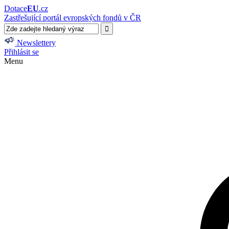
Dotace
EU
.cz
Zastřešující portál evropských fondů v ČR
Newslettery
Přihlásit se
Menu