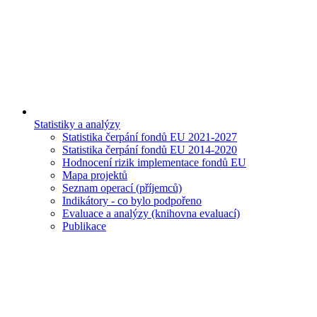
Statistiky a analýzy
Statistika čerpání fondů EU 2021-2027
Statistika čerpání fondů EU 2014-2020
Hodnocení rizik implementace fondů EU
Mapa projektů
Seznam operací (příjemců)
Indikátory - co bylo podpořeno
Evaluace a analýzy (knihovna evaluací)
Publikace