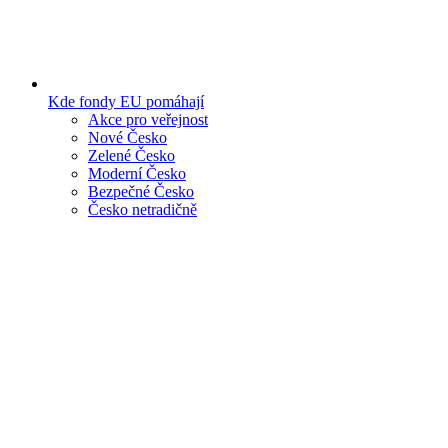
Kde fondy EU pomáhají
Akce pro veřejnost
Nové Česko
Zelené Česko
Moderní Česko
Bezpečné Česko
Česko netradičně