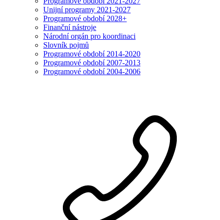
Programové období 2021-2027
Unijní programy 2021-2027
Programové období 2028+
Finanční nástroje
Národní orgán pro koordinaci
Slovník pojmů
Programové období 2014-2020
Programové období 2007-2013
Programové období 2004-2006