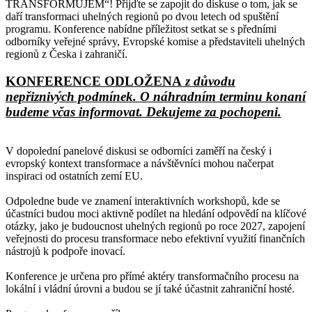
TRANSFORMUJEM“! Přijďte se zapojit do diskuse o tom, jak se
daří transformaci uhelných regionů po dvou letech od spuštění
programu. Konference nabídne příležitost setkat se s předními
odborníky veřejné správy, Evropské komise a představiteli uhelných
regionů z Česka i zahraničí.
KONFERENCE ODLOŽENA
z důvodu
nepřiznivých podmínek. O náhradním terminu konaní
budeme včas informovat. Dekujeme za pochopeni.
V dopolední panelové diskusi se odborníci zaměří na český i
evropský kontext transformace a návštěvníci mohou načerpat
inspiraci od ostatních zemí EU.
Odpoledne bude ve znamení interaktivních workshopů, kde se
účastníci budou moci aktivně podílet na hledání odpovědí na klíčové
otázky, jako je budoucnost uhelných regionů po roce 2027, zapojení
veřejnosti do procesu transformace nebo efektivní využití finančních
nástrojů k podpoře inovací.
Konference je určena pro přímé aktéry transformačního procesu na
lokální i vládní úrovni a budou se jí také účastnit zahraniční hosté.