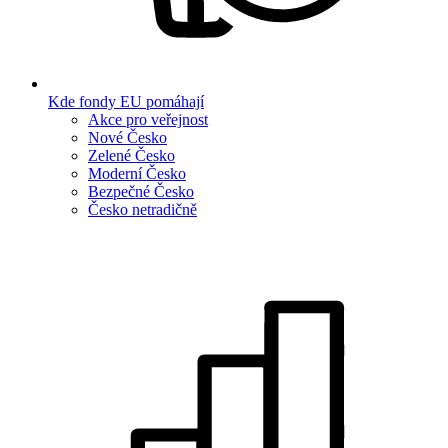
Kde fondy EU pomáhají
Akce pro veřejnost
Nové Česko
Zelené Česko
Moderní Česko
Bezpečné Česko
Česko netradičně