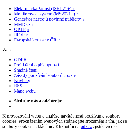
Elektronická žádost (ISKP21+)

Monitorovací systém (MS2021+)

Generátor nástrojů povinné publicity

MMR.cz

OPTP

IROP

Evropská komise v ČR

Web
GDPR
Prohlášení o přístupnosti
Snadné čtení
Zásady používání souborů cookie
Novinky
RSS
Mapa webu
Sledujte nás a odebírejte
K provozování webu a analýze návštěvnosti používáme soubory
cookies. Procházením webových stránek jste srozuměni s tím, jak se
soubory cookies nakládáme. Kliknutím na
odkaz
zjistíte více o