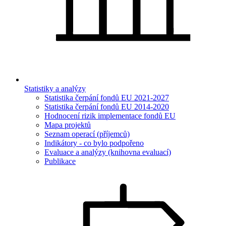
Statistiky a analýzy
Statistika čerpání fondů EU 2021-2027
Statistika čerpání fondů EU 2014-2020
Hodnocení rizik implementace fondů EU
Mapa projektů
Seznam operací (příjemců)
Indikátory - co bylo podpořeno
Evaluace a analýzy (knihovna evaluací)
Publikace