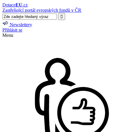
Dotace
EU
.cz
Zastřešující portál evropských fondů v ČR
Newslettery
Přihlásit se
Menu