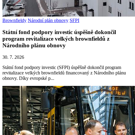
Brownfieldy
Národní plán obnovy
SFPI
Státní fond podpory investic úspěšně dokončil
program revitalizace velkých brownfieldů z
Národního plánu obnovy
30. 7. 2026
Státní fond podpory investic (SFPI) úspěšně dokončil program
revitalizace velkých brownfieldů financovaný z Národního plánu
obnovy. Díky evropské p...