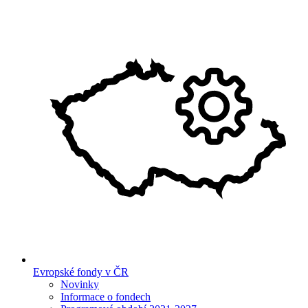
Evropské fondy v ČR
Novinky
Informace o fondech