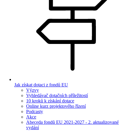
Jak získat dotaci z fondů EU
Výzvy
Vyhledávač dotačních příležitostí
10 kroků k získání dotace
Online kurz projektového řízení
Podcasty
Akce
Abeceda fondů EU 2021-2027 - 2. aktualizované
vydání