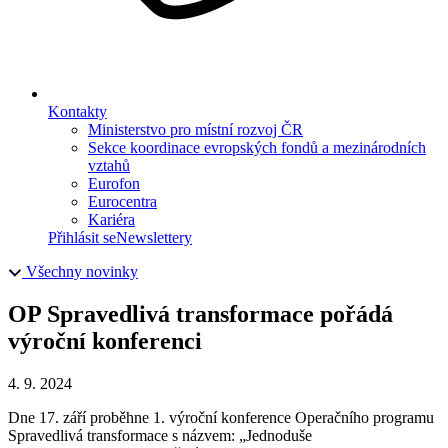
Kontakty
Ministerstvo pro místní rozvoj ČR
Sekce koordinace evropských fondů a mezinárodních
vztahů
Eurofon
Eurocentra
Kariéra
Přihlásit se
Newslettery
Všechny novinky
OP Spravedlivá transformace pořádá
výroční konferenci
4. 9. 2024
Dne 17. září proběhne 1. výroční konference Operačního programu
Spravedlivá transformace s názvem: „Jednoduše