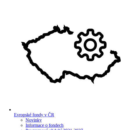
Evropské fondy v ČR
Novinky
Informace o fondech