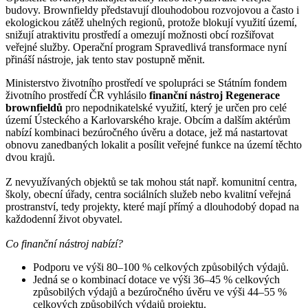
budovy. Brownfieldy představují dlouhodobou rozvojovou a často i
ekologickou zátěž uhelných regionů, protože blokují využití území,
snižují atraktivitu prostředí a omezují možnosti obcí rozšiřovat
veřejné služby. Operační program Spravedlivá transformace nyní
přináší nástroje, jak tento stav postupně měnit.
Ministerstvo životního prostředí ve spolupráci se Státním fondem
životního prostředí ČR vyhlásilo
finanční nástroj Regenerace
brownfieldů
pro nepodnikatelské využití, který je určen pro celé
území Ústeckého a Karlovarského kraje. Obcím a dalším aktérům
nabízí kombinaci bezúročného úvěru a dotace, jež má nastartovat
obnovu zanedbaných lokalit a posílit veřejné funkce na území těchto
dvou krajů.
Z nevyužívaných objektů se tak mohou stát např. komunitní centra,
školy, obecní úřady, centra sociálních služeb nebo kvalitní veřejná
prostranství, tedy projekty, které mají přímý a dlouhodobý dopad na
každodenní život obyvatel.
Co finanční nástroj nabízí?
Podporu ve výši 80–100 % celkových způsobilých výdajů.
Jedná se o kombinací dotace ve výši 36–45 % celkových
způsobilých výdajů a bezúročného úvěru ve výši 44–55 %
celkových způsobilých výdajů projektu.