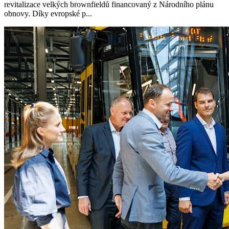
revitalizace velkých brownfieldů financovaný z Národního plánu
obnovy. Díky evropské p...