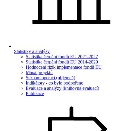
Statistiky a analýzy
Statistika čerpání fondů EU 2021-2027
Statistika čerpání fondů EU 2014-2020
Hodnocení rizik implementace fondů EU
Mapa projektů
Seznam operací (příjemců)
Indikátory - co bylo podpořeno
Evaluace a analýzy (knihovna evaluací)
Publikace