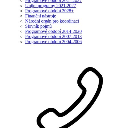
Programové období 2021-2027
Unijní programy 2021-2027
Programové období 2028+
Finanční nástroje
Národní orgán pro koordinaci
Slovník pojmů
Programové období 2014-2020
Programové období 2007-2013
Programové období 2004-2006