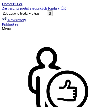
Dotace
EU
.cz
Zastřešující portál evropských fondů v ČR
Newslettery
Přihlásit se
Menu