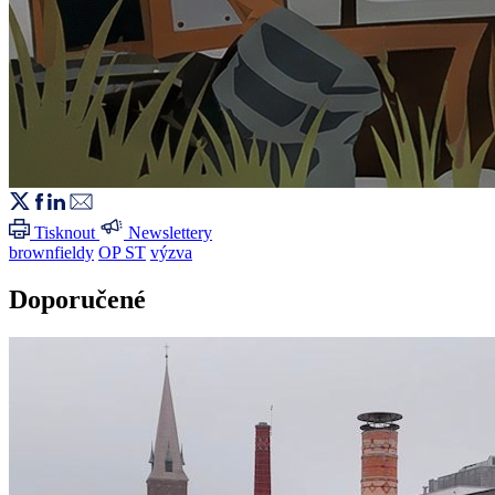
Tisknout
Newslettery
brownfieldy
OP ST
výzva
Doporučené