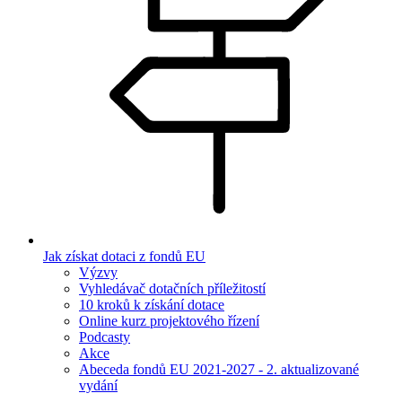
Jak získat dotaci z fondů EU
Výzvy
Vyhledávač dotačních příležitostí
10 kroků k získání dotace
Online kurz projektového řízení
Podcasty
Akce
Abeceda fondů EU 2021-2027 - 2. aktualizované
vydání