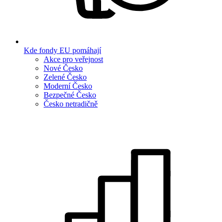
Kde fondy EU pomáhají
Akce pro veřejnost
Nové Česko
Zelené Česko
Moderní Česko
Bezpečné Česko
Česko netradičně