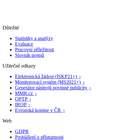
Důležité
Statistiky a analýzy
Evaluace
Pracovní příležitosti
Slovník pojmů
Užitečné odkazy
Elektronická žádost (ISKP21+)

Monitorovací systém (MS2021+)

Generátor nástrojů povinné publicity

MMR.cz

OPTP

IROP

Evropská komise v ČR

Web
GDPR
Prohlášení o přístupnosti