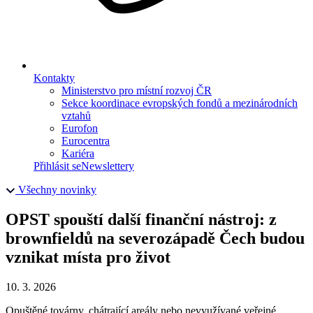
Kontakty
Ministerstvo pro místní rozvoj ČR
Sekce koordinace evropských fondů a mezinárodních
vztahů
Eurofon
Eurocentra
Kariéra
Přihlásit se
Newslettery
Všechny novinky
OPST spouští další finanční nástroj: z
brownfieldů na severozápadě Čech budou
vznikat místa pro život
10. 3. 2026
Opuštěné továrny, chátrající areály nebo nevyužívané veřejné