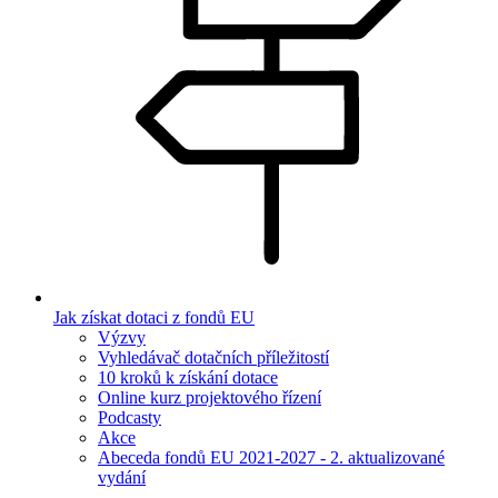
Jak získat dotaci z fondů EU
Výzvy
Vyhledávač dotačních příležitostí
10 kroků k získání dotace
Online kurz projektového řízení
Podcasty
Akce
Abeceda fondů EU 2021-2027 - 2. aktualizované
vydání