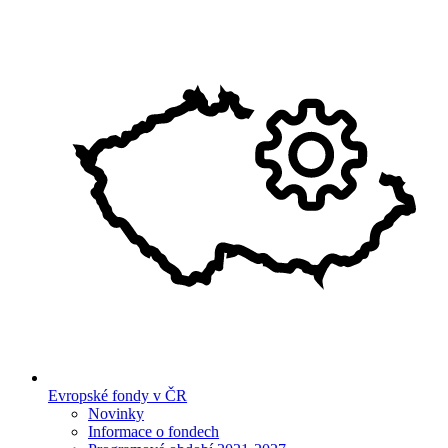
Evropské fondy v ČR
Novinky
Informace o fondech