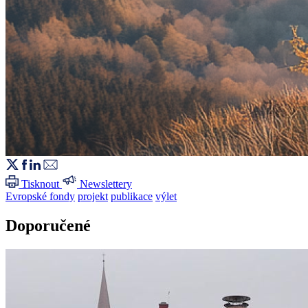
Tisknout
Newslettery
Evropské fondy
projekt
publikace
výlet
Doporučené