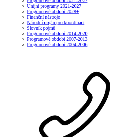
Programové období 2021-2027
Unijní programy 2021-2027
Programové období 2028+
Finanční nástroje
Národní orgán pro koordinaci
Slovník pojmů
Programové období 2014-2020
Programové období 2007-2013
Programové období 2004-2006