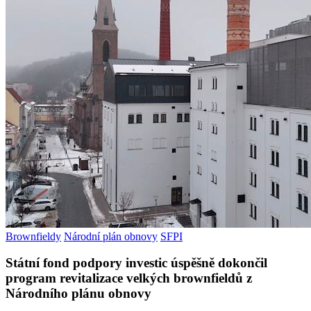
Brownfieldy
Národní plán obnovy
SFPI
Státní fond podpory investic úspěšně dokončil
program revitalizace velkých brownfieldů z
Národního plánu obnovy