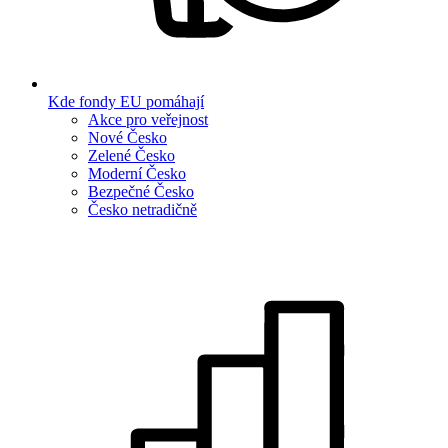
Kde fondy EU pomáhají
Akce pro veřejnost
Nové Česko
Zelené Česko
Moderní Česko
Bezpečné Česko
Česko netradičně