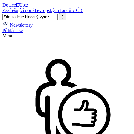
Dotace
EU
.cz
Zastřešující portál evropských fondů v ČR
Newslettery
Přihlásit se
Menu