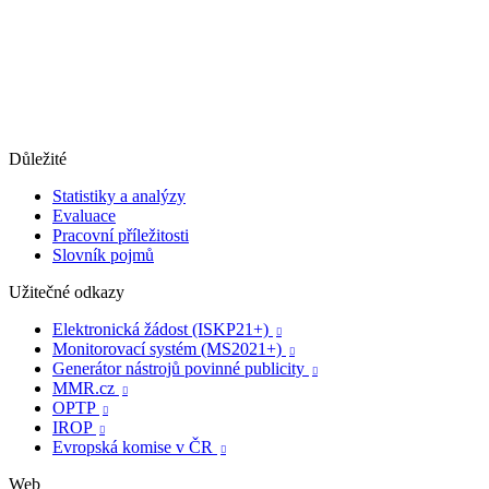
Důležité
Statistiky a analýzy
Evaluace
Pracovní příležitosti
Slovník pojmů
Užitečné odkazy
Elektronická žádost (ISKP21+)

Monitorovací systém (MS2021+)

Generátor nástrojů povinné publicity

MMR.cz

OPTP

IROP

Evropská komise v ČR

Web