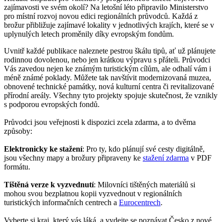
zajímavosti ve svém okolí? Na letošní léto připravilo Ministerstvo
pro místní rozvoj novou edici regionálních průvodců. Každá z
brožur přibližuje zajímavé lokality v jednotlivých krajích, které se v
uplynulých letech proměnily díky evropským fondům.
Uvnitř každé publikace naleznete pestrou škálu tipů, ať už plánujete
rodinnou dovolenou, nebo jen krátkou výpravu s přáteli. Průvodci
Vás zavedou nejen ke známým turistickým cílům, ale odhalí vám i
méně známé poklady. Můžete tak navštívit modernizovaná muzea,
obnovené technické památky, nová kulturní centra či revitalizované
přírodní areály. Všechny tyto projekty spojuje skutečnost, že vznikly
s podporou evropských fondů.
Průvodci jsou veřejnosti k dispozici zcela zdarma, a to dvěma
způsoby:
Elektronicky ke stažení
: Pro ty, kdo plánují své cesty digitálně,
jsou všechny mapy a brožury připraveny ke
stažení zdarma
v PDF
formátu.
Tištěná verze k vyzvednutí
: Milovníci tištěných materiálů si
mohou svou bezplatnou kopii vyzvednout v regionálních
turistických informačních centrech a
Eurocentrech
.
Vyberte si kraj, který vás láká, a vydejte se poznávat Česko z nové