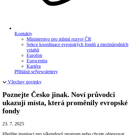
Kontakty
Ministerstvo pro místní rozvoj ČR
Sekce koordinace evropských fondů a mezinárodních
vztahů
Eurofon
Eurocentra
Kariéra
Přihlásit se
Newslettery
Všechny novinky
Poznejte Česko jinak. Noví průvodci
ukazují místa, která proměnily evropské
fondy
23. 7. 2025
Hledáte inspiraci pro víkendový program nebo chcete objevovat