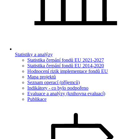
Statistiky a analýzy
Statistika čerpání fondů EU 2021-2027
Statistika čerpání fondů EU 2014-2020
Hodnocení rizik implementace fondů EU
Mapa projektů
Seznam operací (příjemců)
Indikátory - co bylo podpořeno
Evaluace a analýzy (knihovna evaluací)
Publikace