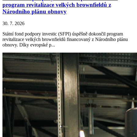
program revitalizace velkých brownfieldů z
Národního plánu obnovy
30. 7. 2026
Státní fond podpory investic (SFPI) úspěšně dokončil program
revitalizace velkých brownfieldů financovaný z Národního plánu
obnovy. Díky evropské p...