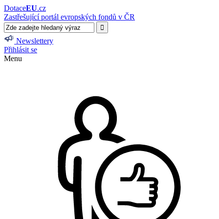
Dotace
EU
.cz
Zastřešující portál evropských fondů v ČR
Newslettery
Přihlásit se
Menu