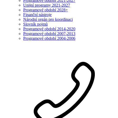
Programové období 2021-2027
Unijní programy 2021-2027
Programové období 2028+
Finanční nástroje
Národní orgán pro koordinaci
Slovník pojmů
Programové období 2014-2020
Programové období 2007-2013
Programové období 2004-2006