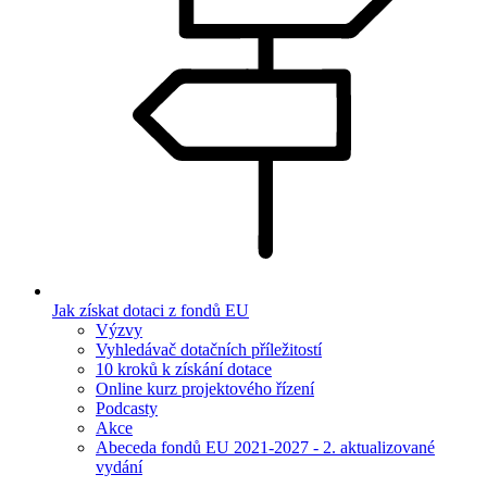
Jak získat dotaci z fondů EU
Výzvy
Vyhledávač dotačních příležitostí
10 kroků k získání dotace
Online kurz projektového řízení
Podcasty
Akce
Abeceda fondů EU 2021-2027 - 2. aktualizované
vydání