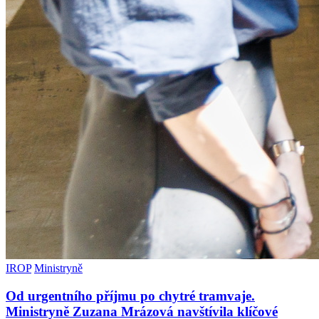
IROP
Ministryně
Od urgentního příjmu po chytré tramvaje.
Ministryně Zuzana Mrázová navštívila klíčové