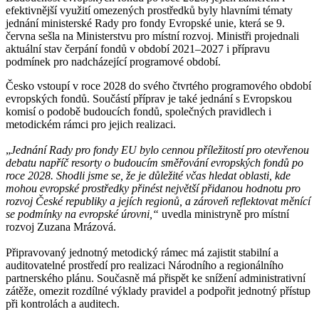
efektivnější využití omezených prostředků byly hlavními tématy
jednání ministerské Rady pro fondy Evropské unie, která se 9.
června sešla na Ministerstvu pro místní rozvoj. Ministři projednali
aktuální stav čerpání fondů v období 2021–2027 i přípravu
podmínek pro nadcházející programové období.
Česko vstoupí v roce 2028 do svého čtvrtého programového období
evropských fondů. Součástí příprav je také jednání s Evropskou
komisí o podobě budoucích fondů, společných pravidlech i
metodickém rámci pro jejich realizaci.
„
Jednání Rady pro fondy EU bylo cennou příležitostí pro otevřenou
debatu napříč resorty o budoucím směřování evropských fondů po
roce 2028. Shodli jsme se, že je důležité včas hledat oblasti, kde
mohou evropské prostředky přinést největší přidanou hodnotu pro
rozvoj České republiky a jejích regionů, a zároveň reflektovat měnící
se podmínky na evropské úrovni,“
uvedla ministryně pro místní
rozvoj Zuzana Mrázová.
Připravovaný jednotný metodický rámec má zajistit stabilní a
auditovatelné prostředí pro realizaci Národního a regionálního
partnerského plánu. Současně má přispět ke snížení administrativní
zátěže, omezit rozdílné výklady pravidel a podpořit jednotný přístup
při kontrolách a auditech.