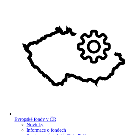
Evropské fondy v ČR
Novinky
Informace o fondech