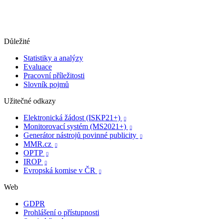
Důležité
Statistiky a analýzy
Evaluace
Pracovní příležitosti
Slovník pojmů
Užitečné odkazy
Elektronická žádost (ISKP21+)

Monitorovací systém (MS2021+)

Generátor nástrojů povinné publicity

MMR.cz

OPTP

IROP

Evropská komise v ČR

Web
GDPR
Prohlášení o přístupnosti