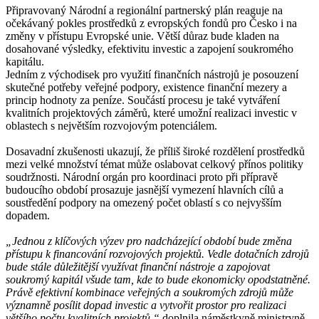
Připravovaný Národní a regionální partnerský plán reaguje na
očekávaný pokles prostředků z evropských fondů pro Česko i na
změny v přístupu Evropské unie. Větší důraz bude kladen na
dosahované výsledky, efektivitu investic a zapojení soukromého
kapitálu.
Jedním z východisek pro využití finančních nástrojů je posouzení
skutečné potřeby veřejné podpory, existence finanční mezery a
princip hodnoty za peníze. Součástí procesu je také vytváření
kvalitních projektových záměrů, které umožní realizaci investic v
oblastech s největším rozvojovým potenciálem.
Dosavadní zkušenosti ukazují, že příliš široké rozdělení prostředků
mezi velké množství témat může oslabovat celkový přínos politiky
soudržnosti. Národní orgán pro koordinaci proto při přípravě
budoucího období prosazuje jasnější vymezení hlavních cílů a
soustředění podpory na omezený počet oblastí s co nejvyšším
dopadem.
„Jednou z klíčových výzev pro nadcházející období bude změna
přístupu k financování rozvojových projektů. Vedle dotačních zdrojů
bude stále důležitější využívat finanční nástroje a zapojovat
soukromý kapitál všude tam, kde to bude ekonomicky opodstatněné.
Právě efektivní kombinace veřejných a soukromých zdrojů může
významně posílit dopad investic a vytvořit prostor pro realizaci
většího počtu kvalitních projektů,“
doplnila náměstkyně ministryně