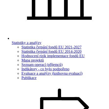
Statistiky a analýzy
Statistika čerpání fondů EU 2021-2027
Statistika čerpání fondů EU 2014-2020
Hodnocení rizik implementace fondů EU
Mapa projektů
Seznam operací (příjemců)
Indikátory - co bylo podpořeno
Evaluace a analýzy (knihovna evaluací)
Publikace