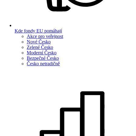
Kde fondy EU pomáhají
Akce pro veřejnost
Nové Česko
Zelené Česko
Moderní Česko
Bezpečné Česko
Česko netradičně