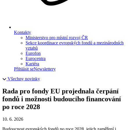
Kontakty
Ministerstvo pro místní rozvoj ČR
Sekce koordinace evropských fondů a mezinárodních
vztahů
Eurofon
Eurocentra
Kariéra
Přihlásit se
Newslettery
Všechny novinky
Rada pro fondy EU projednala čerpání
fondů i možnosti budoucího financování
po roce 2028
10. 6. 2026
Budoucnost evropských fondů po roce 2028, jejich zaměření i