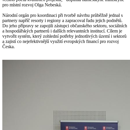
pro místní rozvoj Olga Nebeská.
Národní orgán pro koordinaci při tvorbě návrhu průběžně jednal s
partnery napříč resorty i regiony a zapracoval řadu jejich podnětů.
Do jeho přípravy se zapojili zástupci občanského sektoru, sociálních
a hospodářských partnerů i dalších relevantních institucí. Cílem je
vytvořit systém, který zohlední potřeby jednotlivých území i sektorů
a zajistí co nejefektivnější využití evropských financí pro rozvoj
Česka.