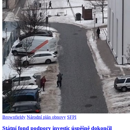
Brownfieldy
Národní plán obnovy
SFPI
Státní fond podpory investic úspěšně dokončil