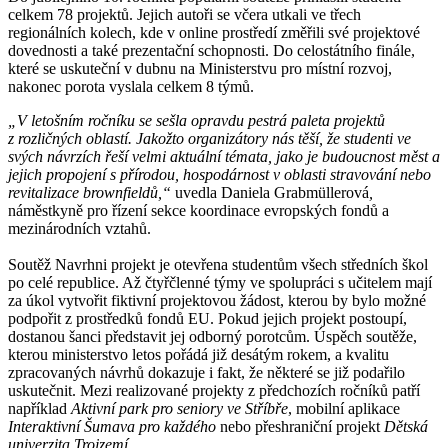
celkem 78 projektů. Jejich autoři se včera utkali ve třech
regionálních kolech, kde v online prostředí změřili své projektové
dovednosti a také prezentační schopnosti. Do celostátního finále,
které se uskuteční v dubnu na Ministerstvu pro místní rozvoj,
nakonec porota vyslala celkem 8 týmů.
„V letošním ročníku se sešla opravdu pestrá paleta projektů
z rozličných oblastí. Jakožto organizátory nás těší, že studenti ve
svých návrzích řeší velmi aktuální témata, jako je budoucnost měst a
jejich propojení s přírodou, hospodárnost v oblasti stravování nebo
revitalizace brownfieldů,“
uvedla Daniela Grabmüllerová
,
náměstkyně pro řízení sekce koordinace evropských fondů a
mezinárodních vztahů.
Soutěž Navrhni projekt je otevřena studentům všech středních škol
po celé republice. Až čtyřčlenné týmy ve spolupráci s učitelem mají
za úkol vytvořit fiktivní projektovou žádost, kterou by bylo možné
podpořit z prostředků fondů EU. Pokud jejich projekt postoupí,
dostanou šanci představit jej odborný porotcům. Úspěch soutěže,
kterou ministerstvo letos pořádá již desátým rokem, a kvalitu
zpracovaných návrhů dokazuje i fakt, že některé se již podařilo
uskutečnit. Mezi realizované projekty z předchozích ročníků patří
například
Aktivní park pro seniory ve Stříbře
, mobilní aplikace
Interaktivní Šumava pro každého
nebo přeshraniční projekt
Dětská
univerzita Trojzemí
.