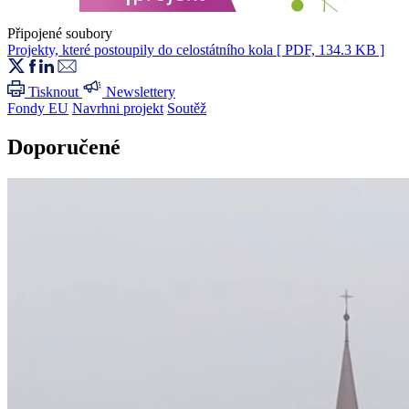
Připojené soubory
Projekty, které postoupily do celostátního kola
[ PDF, 134.3 KB ]
Tisknout
Newslettery
Fondy EU
Navrhni projekt
Soutěž
Doporučené