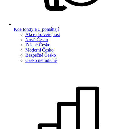
Kde fondy EU pomáhají
Akce pro veřejnost
Nové Česko
Zelené Česko
Moderní Česko
Bezpečné Česko
Česko netradičně