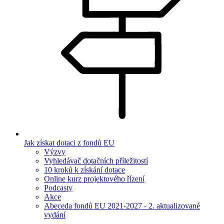
Jak získat dotaci z fondů EU
Výzvy
Vyhledávač dotačních příležitostí
10 kroků k získání dotace
Online kurz projektového řízení
Podcasty
Akce
Abeceda fondů EU 2021-2027 - 2. aktualizované
vydání