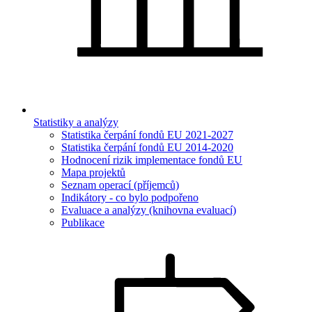
Statistiky a analýzy
Statistika čerpání fondů EU 2021-2027
Statistika čerpání fondů EU 2014-2020
Hodnocení rizik implementace fondů EU
Mapa projektů
Seznam operací (příjemců)
Indikátory - co bylo podpořeno
Evaluace a analýzy (knihovna evaluací)
Publikace