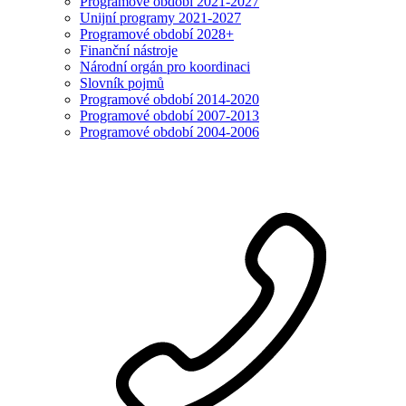
Programové období 2021-2027
Unijní programy 2021-2027
Programové období 2028+
Finanční nástroje
Národní orgán pro koordinaci
Slovník pojmů
Programové období 2014-2020
Programové období 2007-2013
Programové období 2004-2006