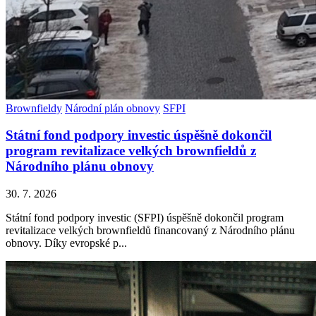
Brownfieldy
Národní plán obnovy
SFPI
Státní fond podpory investic úspěšně dokončil
program revitalizace velkých brownfieldů z
Národního plánu obnovy
30. 7. 2026
Státní fond podpory investic (SFPI) úspěšně dokončil program
revitalizace velkých brownfieldů financovaný z Národního plánu
obnovy. Díky evropské p...