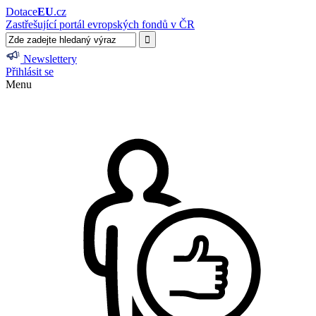
Dotace
EU
.cz
Zastřešující portál evropských fondů v ČR
Newslettery
Přihlásit se
Menu