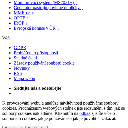
Monitorovací systém (MS2021+)

Generátor nástrojů povinné publicity

MMR.cz

OPTP

IROP

Evropská komise v ČR

Web
GDPR
Prohlášení o přístupnosti
Snadné čtení
Zásady používání souborů cookie
Novinky
RSS
Mapa webu
Sledujte nás a odebírejte
K provozování webu a analýze návštěvnosti používáme soubory
cookies. Procházením webových stránek jste srozuměni s tím, jak se
soubory cookies nakládáme. Kliknutím na
odkaz
zjistíte více o
souborech cookies, jak je používáme a jak je povolit či zakázat.