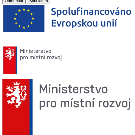
Odmítnout
Souhlasím