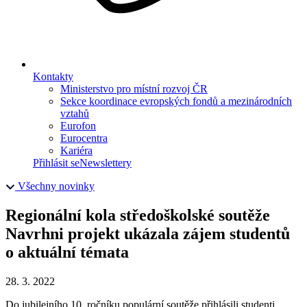
Kontakty
Ministerstvo pro místní rozvoj ČR
Sekce koordinace evropských fondů a mezinárodních
vztahů
Eurofon
Eurocentra
Kariéra
Přihlásit se
Newslettery
Všechny novinky
Regionální kola středoškolské soutěže
Navrhni projekt ukázala zájem studentů
o aktuální témata
28. 3. 2022
Do jubilejního 10. ročníku populární soutěže přihlásili studenti