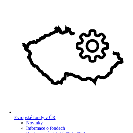
Evropské fondy v ČR
Novinky
Informace o fondech