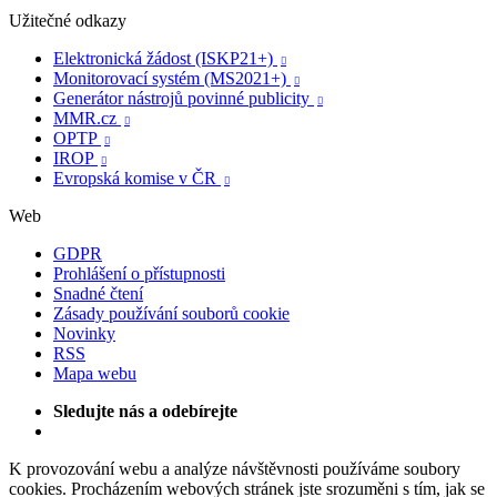
Užitečné odkazy
Elektronická žádost (ISKP21+)

Monitorovací systém (MS2021+)

Generátor nástrojů povinné publicity

MMR.cz

OPTP

IROP

Evropská komise v ČR

Web
GDPR
Prohlášení o přístupnosti
Snadné čtení
Zásady používání souborů cookie
Novinky
RSS
Mapa webu
Sledujte nás a odebírejte
K provozování webu a analýze návštěvnosti používáme soubory
cookies. Procházením webových stránek jste srozuměni s tím, jak se