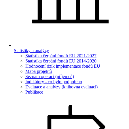
Statistiky a analýzy
Statistika čerpání fondů EU 2021-2027
Statistika čerpání fondů EU 2014-2020
Hodnocení rizik implementace fondů EU
Mapa projektů
Seznam operací (příjemců)
Indikátory - co bylo podpořeno
Evaluace a analýzy (knihovna evaluací)
Publikace