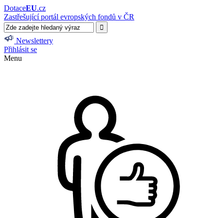
Dotace
EU
.cz
Zastřešující portál evropských fondů v ČR
Newslettery
Přihlásit se
Menu