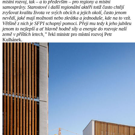
místní rozvoj, tak – a to především – pro regiony a místní
samosprávy. Starostové i další regionální aktéři totiž často chtějí
zvyšovat kvalitu života ve svých obcích a jejich okolí, často jenom
nevědí, jaké mají možnosti nebo zkrátka a jednoduše, kde na to vzít.
Většině z nich je SFPI schopný pomoci. Přeji mu tedy k jeho jubileu
jenom to nejlepší a ať hlavně hodně síly a energie do rozvoje naší
země v příštích letech,”
řekl ministr pro místní rozvoj Petr
Kulhánek.