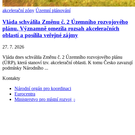
akcelerační zóny
Územní plánování
Vláda schválila Změnu č. 2 Územního rozvojového
plánu. Významně omezila rozsah akceleračních
oblastí a posílila veřejné zájmy
27. 7. 2026
Vláda dnes schválila Změnu č. 2 Územního rozvojového plánu
(ÚRP), která stanoví tzv. akcelerační oblasti. K tomu Česko zavazují
podmínky Národního ...
Kontakty
Národní orgán pro koordinaci
Eurocentra
Ministerstvo pro místní rozvoj
