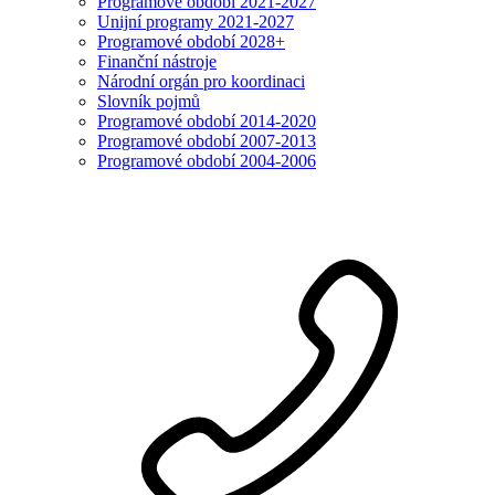
Programové období 2021-2027
Unijní programy 2021-2027
Programové období 2028+
Finanční nástroje
Národní orgán pro koordinaci
Slovník pojmů
Programové období 2014-2020
Programové období 2007-2013
Programové období 2004-2006