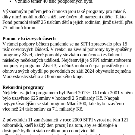
Vzniklo téměř 40 tisíc podpořených bytů.
Významným pilířem jeho činnosti jsou také programy pro mladé,
díky nimž mohli rodiče snížit své úvěry při narození dítěte. Takto
Fond pomohl téměř 25 tisícům dětí a jejich rodinám, jimž ušetřil přes
75 milionů korun.
Pomoc v krizových časech
V rámci podpory během pandemie se na SFPI zpracovalo přes 15
tisíc covidových žádostí. V reakci na živelní pohromy byly spuštěny
programy Živel, které pomohly stovkám domácností zvládnout
následky nečekaných událostí. Nejčerstvěji je SFPI administrátorem
podpory v programu Živel 3, z něhož mohou čerpat prostředky na
obnovu svých obydlí po povodních ze září 2024 obyvatelé zejména
Moravskoslezského a Olomouckého kraje.
Rekordní programy
Nejdéle trvajícím programem byl Panel 2013+. Od roku 2001 v něm
bylo uzavřeno 625 smluv v hodnotě 2,5 miliardy Kč. Naopak
nejvyužívanějším se stal program Mladí 300, kde bylo uzavřeno
více než 24 tisíc smluv za 7,1 miliardy Kč.
Z původních 11 zaměstnanců v roce 2000 SFPI vyrost na tým 121
odborníků, kteří každý den pracují na tom, aby se důstojné a
dostupné bydlení stalo realitou pro co nejvíce lidí.