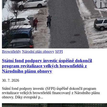
Brownfieldy
Národní plán obnovy
SFPI
Státní fond podpory investic úspěšně dokončil
program revitalizace velkých brownfieldů z
Národního plánu obnovy
30. 7. 2026
Státní fond podpory investic (SFPI) úspěšně dokončil program
revitalizace velkých brownfieldů financovaný z Národního plánu
obnovy. Díky evropské p...