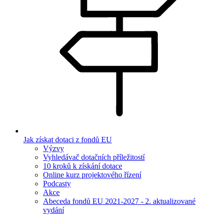
Jak získat dotaci z fondů EU
Výzvy
Vyhledávač dotačních příležitostí
10 kroků k získání dotace
Online kurz projektového řízení
Podcasty
Akce
Abeceda fondů EU 2021-2027 - 2. aktualizované
vydání