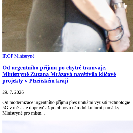
IROP
Ministryně
Od urgentního příjmu po chytré tramvaje.
Ministryně Zuzana Mrázová navštívila klíčové
projekty v Plzeňském kraji
29. 7. 2026
Od modernizace urgentního příjmu přes unikátní využití technologie
5G v městské dopravě až po obnovu národní kulturní památky.
Ministryně pro místn...