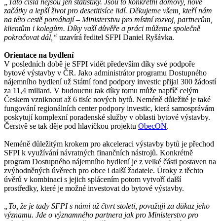
„Tato čísla nejsou jen statistiky. Jsou to konkrétní domovy, nové
začátky a lepší život pro desetitisíce lidí. Děkujeme všem, kteří nám
na této cestě pomáhají – Ministerstvu pro místní rozvoj, partnerům,
klientům i kolegům. Díky vaší důvěře a práci můžeme společně
pokračovat dál,“
uzavírá ředitel SFPI Daniel Ryšávka.
Orientace na bydlení
V posledních době je SFPI vidět především díky své podpoře
bytové výstavby v ČR. Jako administrátor programu Dostupného
nájemního bydlení už Státní fond podpory investic přijal 300 žádostí
za 11,4 miliard. V budoucnu tak díky tomu může napříč celým
Českem vzniknout až 6 tisíc nových bytů. Neméně důležité je také
fungování regionálních center podpory investic, která samosprávám
poskytují komplexní poradenské služby v oblasti bytové výstavby.
Čerstvě se tak děje pod hlavičkou projektu
ObecON
.
Neméně důležitým krokem pro akceleraci výstavby bytů je přechod
SFPI k využívání návratných finančních nástrojů. Konkrétně
program Dostupného nájemního bydlení je z velké části postaven na
zvýhodněných úvěrech pro obce i další žadatele. Úroky z těchto
úvěrů v kombinaci s jejich splácením potom vytvoří další
prostředky, které je možné investovat do bytové výstavby.
„To, že je tady SFPI s námi už čtvrt století, považuji za důkaz jeho
významu. Jde o významného partnera jak pro Ministerstvo pro