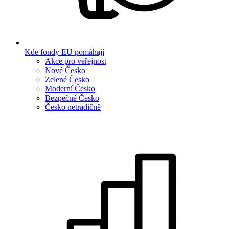
Kde fondy EU pomáhají
Akce pro veřejnost
Nové Česko
Zelené Česko
Moderní Česko
Bezpečné Česko
Česko netradičně