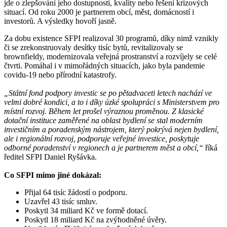
jde o zlepšování jeho dostupnosti, kvality nebo řešení krizových
situací. Od roku 2000 je partnerem obcí, měst, domácností i
investorů. A výsledky hovoří jasně.
Za dobu existence SFPI realizoval 30 programů, díky nimž vznikly
či se zrekonstruovaly desítky tisíc bytů, revitalizovaly se
brownfieldy, modernizovala veřejná prostranství a rozvíjely se celé
čtvrti. Pomáhal i v mimořádných situacích, jako byla pandemie
covidu-19 nebo přírodní katastrofy.
„Státní fond podpory investic se po pětadvaceti letech nachází ve
velmi dobré kondici, a to i díky úzké spolupráci s Ministerstvem pro
místní rozvoj. Během let prošel výraznou proměnou. Z klasické
dotační instituce zaměřené na oblast bydlení se stal moderním
investičním a poradenským nástrojem, který pokrývá nejen bydlení,
ale i regionální rozvoj, podporuje veřejné investice, poskytuje
odborné poradenství v regionech a je partnerem měst a obcí,“
říká
ředitel SFPI Daniel Ryšávka.
Co SFPI mimo jiné dokázal:
Přijal 64 tisíc žádostí o podporu.
Uzavřel 43 tisíc smluv.
Poskytl 34 miliard Kč ve formě dotací.
Poskytl 18 miliard Kč na zvýhodněné úvěry.