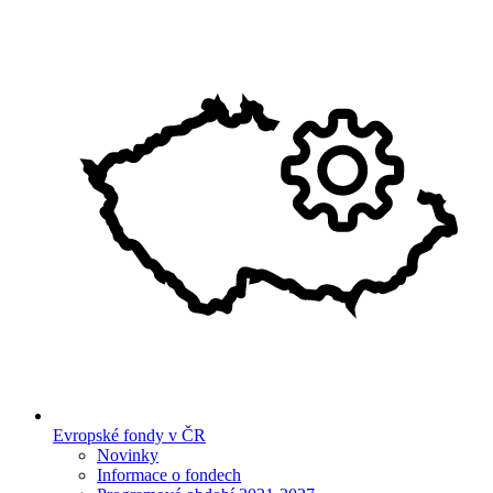
Evropské fondy v ČR
Novinky
Informace o fondech