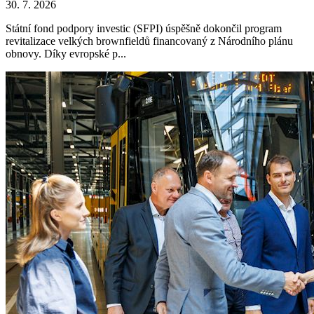
30. 7. 2026
Státní fond podpory investic (SFPI) úspěšně dokončil program
revitalizace velkých brownfieldů financovaný z Národního plánu
obnovy. Díky evropské p...