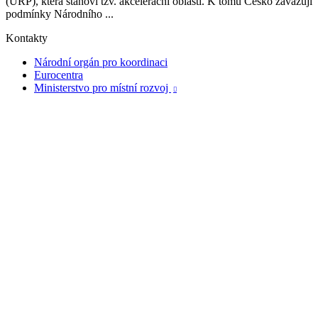
(ÚRP), která stanoví tzv. akcelerační oblasti. K tomu Česko zavazují
podmínky Národního ...
Kontakty
Národní orgán pro koordinaci
Eurocentra
Ministerstvo pro místní rozvoj
