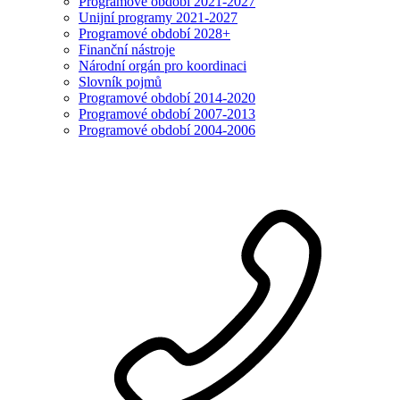
Programové období 2021-2027
Unijní programy 2021-2027
Programové období 2028+
Finanční nástroje
Národní orgán pro koordinaci
Slovník pojmů
Programové období 2014-2020
Programové období 2007-2013
Programové období 2004-2006