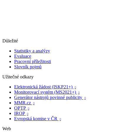
Důležité
Statistiky a analýzy
Evaluace
Pracovní příležitosti
Slovník pojmů
Užitečné odkazy
Elektronická žádost (ISKP21+)

Monitorovací systém (MS2021+)

Generátor nástrojů povinné publicity

MMR.cz

OPTP

IROP

Evropská komise v ČR

Web