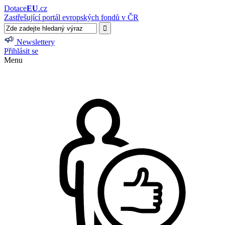
Dotace
EU
.cz
Zastřešující portál evropských fondů v ČR
Newslettery
Přihlásit se
Menu