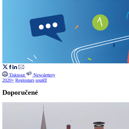
Tisknout
Newslettery
2020+
Regiostars
soutěž
Doporučené