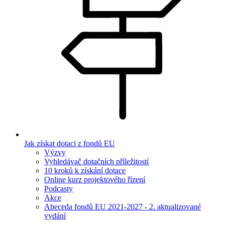
Jak získat dotaci z fondů EU
Výzvy
Vyhledávač dotačních příležitostí
10 kroků k získání dotace
Online kurz projektového řízení
Podcasty
Akce
Abeceda fondů EU 2021-2027 - 2. aktualizované
vydání