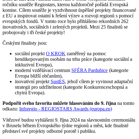
ročníku soutěže Regiostars, kterou každoročně pořádá Evropská
komise. Cílem soutěže je vyzdvihnout úspěšné projekty financované
z EU a inspirovat ostatní k řešení výzev a rozvoji regionů s pomocí
evropských fondů. V tomto roce bylo přihlášeno rekordních 262
inovativních, sociálních i zelených projektů. Mezi 25 finalistů se
probojovaly i tři české projekty!
Českými finalisty jsou:
sociální projekt
O KROK
zaměřený na pomoc
hendikepovaným osobám na trhu práce (kategorie sociální a
inkluzivní Evropa),
moderní vzdělávací centrum
SFÉRA Pardubice
(kategorie
Evropa bližší občanům),
inovativní projekt
SustES
, jehož cílem je vyvinout adaptační
strategii pro udržitelnost (kategorie Konkurenceschopná a
chytrá Evropa).
Podpořit svého favorita můžete hlasováním do 9. října
na tomto
odkazu:
Inforegio - REGIOSTARS Awards (europa.eu)
Vítězové budou vyhlášeni 9. října 2024 na slavnostním ceremoniálu
v Bruselu během Evropského týdne regionů a měst, kde finalisté
představí své projekty odborné porotě i publiku.