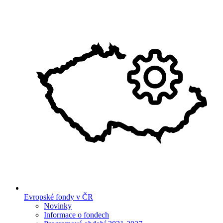
Evropské fondy v ČR
Novinky
Informace o fondech