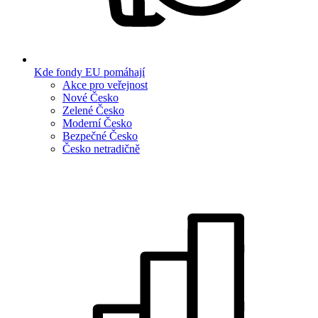
Kde fondy EU pomáhají
Akce pro veřejnost
Nové Česko
Zelené Česko
Moderní Česko
Bezpečné Česko
Česko netradičně