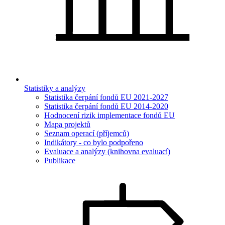
Statistiky a analýzy
Statistika čerpání fondů EU 2021-2027
Statistika čerpání fondů EU 2014-2020
Hodnocení rizik implementace fondů EU
Mapa projektů
Seznam operací (příjemců)
Indikátory - co bylo podpořeno
Evaluace a analýzy (knihovna evaluací)
Publikace