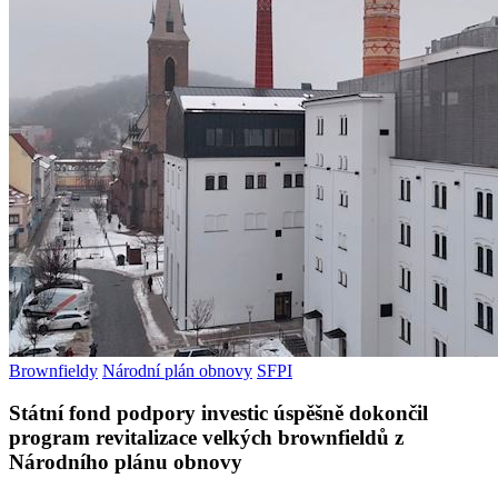
Brownfieldy
Národní plán obnovy
SFPI
Státní fond podpory investic úspěšně dokončil
program revitalizace velkých brownfieldů z
Národního plánu obnovy