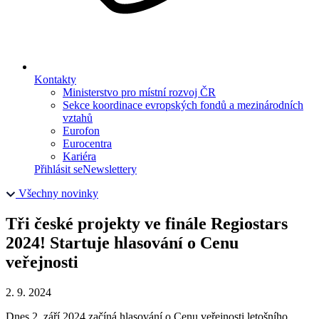
Kontakty
Ministerstvo pro místní rozvoj ČR
Sekce koordinace evropských fondů a mezinárodních
vztahů
Eurofon
Eurocentra
Kariéra
Přihlásit se
Newslettery
Všechny novinky
Tři české projekty ve finále Regiostars
2024! Startuje hlasování o Cenu
veřejnosti
2. 9. 2024
Dnes 2. září 2024 začíná hlasování o Cenu veřejnosti letošního