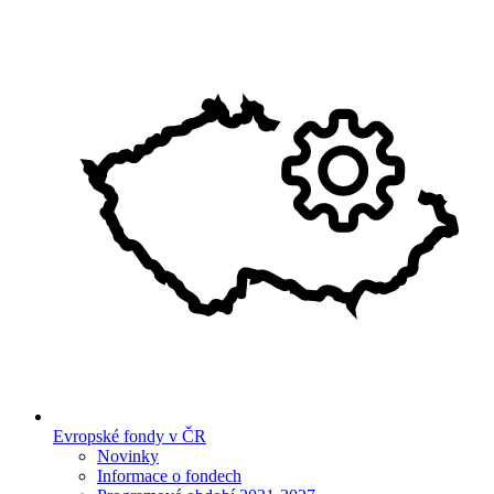
Evropské fondy v ČR
Novinky
Informace o fondech