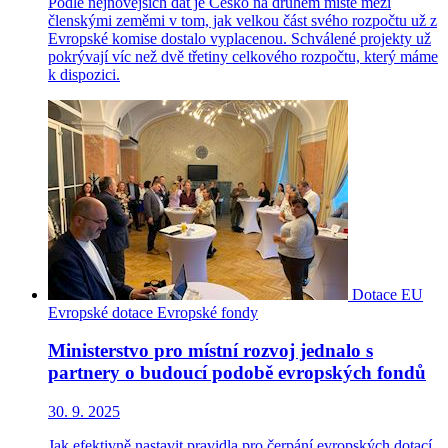
Podle nejnovějších dat je Česko na druhém místě mezi
členskými zeměmi v tom, jak velkou část svého rozpočtu už z
Evropské komise dostalo vyplacenou. Schválené projekty už
pokrývají víc než dvě třetiny celkového rozpočtu, který máme
k dispozici.
Dotace EU
Evropské dotace
Evropské fondy
Ministerstvo pro místní rozvoj jednalo s
partnery o budoucí podobě evropských fondů
30. 9. 2025
Jak efektivně nastavit pravidla pro čerpání evropských dotací