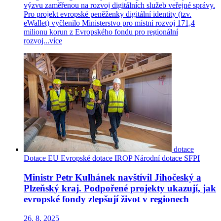
výzvu zaměřenou na rozvoj digitálních služeb veřejné správy.
Pro projekt evropské peněženky digitální identity (tzv.
eWallet) vyčlenilo Ministerstvo pro místní rozvoj 171,4
milionu korun z Evropského fondu pro regionální
rozvoj...
více
dotace
Dotace EU
Evropské dotace
IROP
Národní dotace
SFPI
Ministr Petr Kulhánek navštívil Jihočeský a
Plzeňský kraj. Podpořené projekty ukazují, jak
evropské fondy zlepšují život v regionech
26. 8. 2025