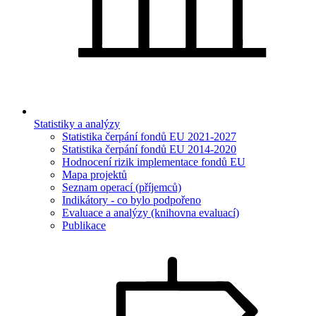
Statistiky a analýzy
Statistika čerpání fondů EU 2021-2027
Statistika čerpání fondů EU 2014-2020
Hodnocení rizik implementace fondů EU
Mapa projektů
Seznam operací (příjemců)
Indikátory - co bylo podpořeno
Evaluace a analýzy (knihovna evaluací)
Publikace