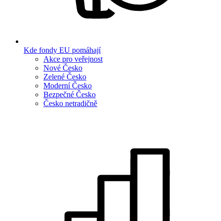
Kde fondy EU pomáhají
Akce pro veřejnost
Nové Česko
Zelené Česko
Moderní Česko
Bezpečné Česko
Česko netradičně