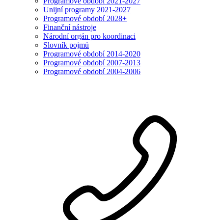
Programové období 2021-2027
Unijní programy 2021-2027
Programové období 2028+
Finanční nástroje
Národní orgán pro koordinaci
Slovník pojmů
Programové období 2014-2020
Programové období 2007-2013
Programové období 2004-2006