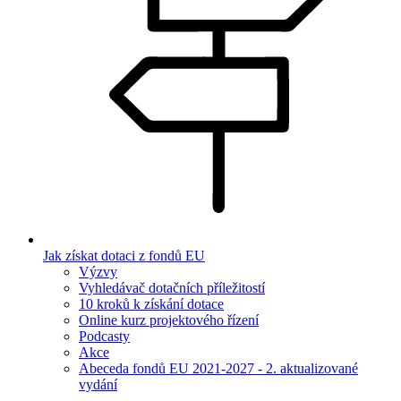
Jak získat dotaci z fondů EU
Výzvy
Vyhledávač dotačních příležitostí
10 kroků k získání dotace
Online kurz projektového řízení
Podcasty
Akce
Abeceda fondů EU 2021-2027 - 2. aktualizované
vydání