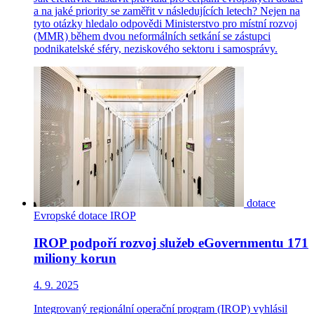
a na jaké priority se zaměřit v následujících letech? Nejen na
tyto otázky hledalo odpovědi Ministerstvo pro místní rozvoj
(MMR) během dvou neformálních setkání se zástupci
podnikatelské sféry, neziskového sektoru i samosprávy.
dotace
Evropské dotace
IROP
IROP podpoří rozvoj služeb eGovernmentu 171
miliony korun
4. 9. 2025
Integrovaný regionální operační program (IROP) vyhlásil