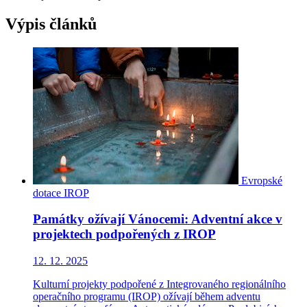
Výpis článků
Evropské
dotace
IROP
Památky ožívají Vánocemi: Adventní akce v
projektech podpořených z IROP
12. 12. 2025
Kulturní projekty podpořené z Integrovaného regionálního
operačního programu (IROP) ožívají během adventu