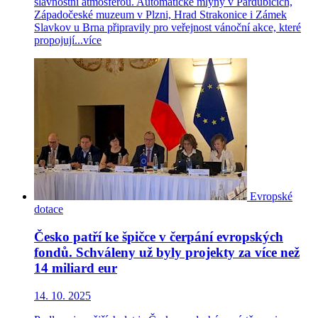
slavnostní atmosférou. Automatické mlýny v Pardubicích,
Západočeské muzeum v Plzni, Hrad Strakonice i Zámek
Slavkov u Brna připravily pro veřejnost vánoční akce, které
propojují...
více
Evropské
dotace
Česko patří ke špičce v čerpání evropských
fondů. Schváleny už byly projekty za více než
14 miliard eur
14. 10. 2025