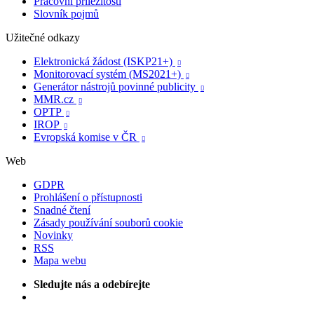
Pracovní příležitosti
Slovník pojmů
Užitečné odkazy
Elektronická žádost (ISKP21+)

Monitorovací systém (MS2021+)

Generátor nástrojů povinné publicity

MMR.cz

OPTP

IROP

Evropská komise v ČR

Web
GDPR
Prohlášení o přístupnosti
Snadné čtení
Zásady používání souborů cookie
Novinky
RSS
Mapa webu
Sledujte nás a odebírejte