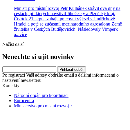
Ministr pro místní rozvoj Petr Kulhánek strávil dva dny na
cestách, při kterých navštívil Jihočeský a Plzeňský kraj.
Čtvrtek 21. srpna zahájil pracovní výjezd v Jindřichově
Hradci a poté se zúčastnil mezinárodního agrosalonu Země
živitelka v Českých Budějovicích. Následovaly Vimperk
a...
více
Načíst další
Nenechte si ujít novinky
Po registraci Vaší adresy obdržíte email s dalšími informacemi o
nastavení newsletteru
Kontakty
Národní orgán pro koordinaci
Eurocentra
Ministerstvo pro místní rozvoj
