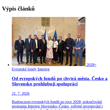
Výpis článků
2028+
Evropské fondy
Interreg
Od evropských fondů po chytrá města. Česko a
Slovensko prohlubují spolupráci
21. 7. 2026
Budoucnost evropských fondů po roce 2028, pokračování
programu Interreg Slovensko–Česko, veřejné investování i