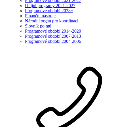
Programové období 2021-2027
Unijní programy 2021-2027
Programové období 2028+
Finanční nástroje
Národní orgán pro koordinaci
Slovník pojmů
Programové období 2014-2020
Programové období 2007-2013
Programové období 2004-2006