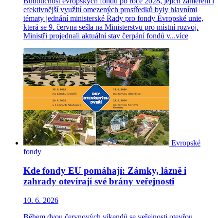
Budoucnost evropských fondů po roce 2028, jejich zaměření i
efektivnější využití omezených prostředků byly hlavními
tématy jednání ministerské Rady pro fondy Evropské unie,
která se 9. června sešla na Ministerstvu pro místní rozvoj.
Ministři projednali aktuální stav čerpání fondů v...
více
Evropské
fondy
Kde fondy EU pomáhají: Zámky, lázně i
zahrady otevírají své brány veřejnosti
10. 6. 2026
Během dvou červnových víkendů se veřejnosti otevřou