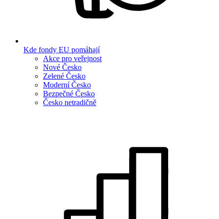
Kde fondy EU pomáhají
Akce pro veřejnost
Nové Česko
Zelené Česko
Moderní Česko
Bezpečné Česko
Česko netradičně