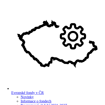
Evropské fondy v ČR
Novinky
Informace o fondech