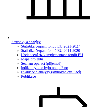
Statistiky a analýzy
Statistika čerpání fondů EU 2021-2027
Statistika čerpání fondů EU 2014-2020
Hodnocení rizik implementace fondů EU
Mapa projektů
Seznam operací (příjemců)
Indikátory - co bylo podpořeno
Evaluace a analýzy (knihovna evaluací)
Publikace