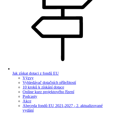
Jak získat dotaci z fondů EU
Výzvy
Vyhledávač dotačních příležitostí
10 kroků k získání dotace
Online kurz projektového řízení
Podcasty
Akce
Abeceda fondů EU 2021-2027 - 2. aktualizované
vydání