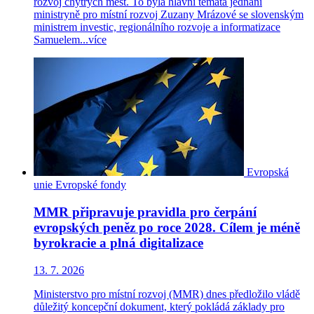
rozvoj chytrých měst. To byla hlavní témata jednání
ministryně pro místní rozvoj Zuzany Mrázové se slovenským
ministrem investic, regionálního rozvoje a informatizace
Samuelem...
více
Evropská
unie
Evropské fondy
MMR připravuje pravidla pro čerpání
evropských peněz po roce 2028. Cílem je méně
byrokracie a plná digitalizace
13. 7. 2026
Ministerstvo pro místní rozvoj (MMR) dnes předložilo vládě
důležitý koncepční dokument, který pokládá základy pro