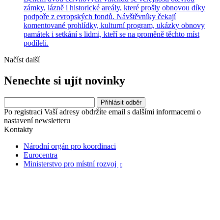
zámky, lázně i historické areály, které prošly obnovou díky
podpoře z evropských fondů. Návštěvníky čekají
komentované prohlídky, kulturní program, ukázky obnovy
památek i setkání s lidmi, kteří se na proměně těchto míst
podíleli.
Načíst další
Nenechte si ujít novinky
Po registraci Vaší adresy obdržíte email s dalšími informacemi o
nastavení newsletteru
Kontakty
Národní orgán pro koordinaci
Eurocentra
Ministerstvo pro místní rozvoj
