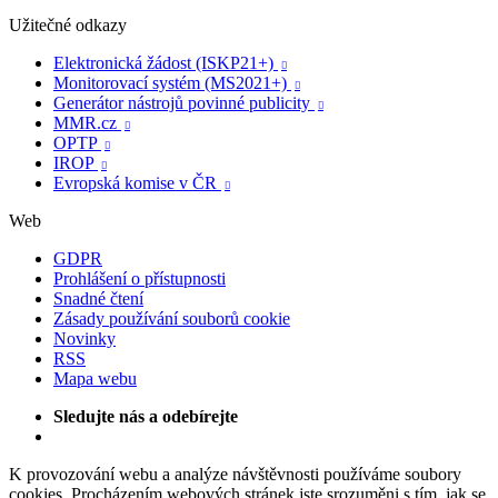
Užitečné odkazy
Elektronická žádost (ISKP21+)

Monitorovací systém (MS2021+)

Generátor nástrojů povinné publicity

MMR.cz

OPTP

IROP

Evropská komise v ČR

Web
GDPR
Prohlášení o přístupnosti
Snadné čtení
Zásady používání souborů cookie
Novinky
RSS
Mapa webu
Sledujte nás a odebírejte
K provozování webu a analýze návštěvnosti používáme soubory
cookies. Procházením webových stránek jste srozuměni s tím, jak se