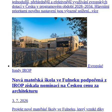
jednodušší, přehlednější a efektivnější využívání evropských
dotací v Česku v programovém období 2028–2034. Hlavními
prioritami nového nastavení jsou výrazné snížení...
více
Evropské
fondy
IROP
Nová mateřská škola ve Fulneku podpořená z
IROP získala nominaci na Českou cenu za
architekturu
3. 7. 2026
Projekt nové mateřské školy ve Fulneku, který vznikl díky