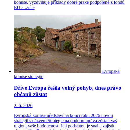
komise, vyzdvihuje příklady dobré praxe podpořené z fondů
EU a...
více
Evropská
komise
strategie
Dříve Evropa řešila volný pohyb, dnes právo
občanů zůstat
2. 6. 2026
Evropská komise představí na konci roku 2026 novou
strategii s názvem Strategie na podporu práva zůstat: váš
region, vaše budoucnost. Její podstatou je snaha zajistit