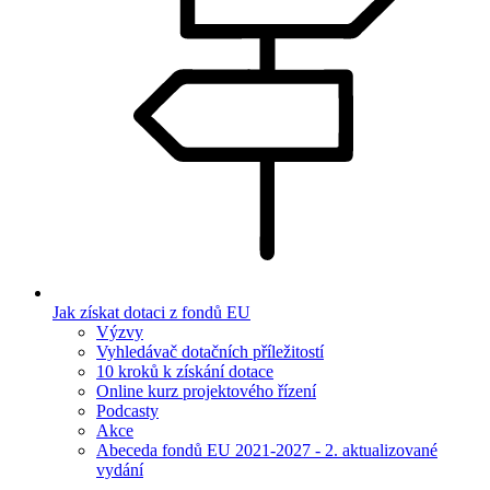
Jak získat dotaci z fondů EU
Výzvy
Vyhledávač dotačních příležitostí
10 kroků k získání dotace
Online kurz projektového řízení
Podcasty
Akce
Abeceda fondů EU 2021-2027 - 2. aktualizované
vydání