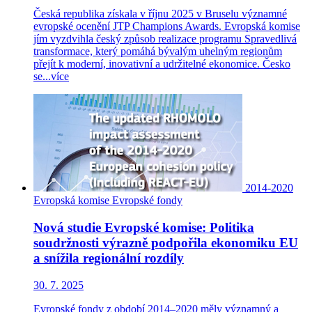
Česká republika získala v říjnu 2025 v Bruselu významné
evropské ocenění JTP Champions Awards. Evropská komise
jím vyzdvihla český způsob realizace programu Spravedlivá
transformace, který pomáhá bývalým uhelným regionům
přejít k moderní, inovativní a udržitelné ekonomice. Česko
se...
více
2014-2020
Evropská komise
Evropské fondy
Nová studie Evropské komise: Politika
soudržnosti výrazně podpořila ekonomiku EU
a snížila regionální rozdíly
30. 7. 2025
Evropské fondy z období 2014–2020 měly významný a