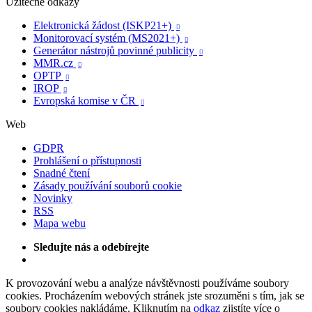
Užitečné odkazy
Elektronická žádost (ISKP21+)

Monitorovací systém (MS2021+)

Generátor nástrojů povinné publicity

MMR.cz

OPTP

IROP

Evropská komise v ČR

Web
GDPR
Prohlášení o přístupnosti
Snadné čtení
Zásady používání souborů cookie
Novinky
RSS
Mapa webu
Sledujte nás a odebírejte
K provozování webu a analýze návštěvnosti používáme soubory
cookies. Procházením webových stránek jste srozuměni s tím, jak se
soubory cookies nakládáme. Kliknutím na
odkaz
zjistíte více o