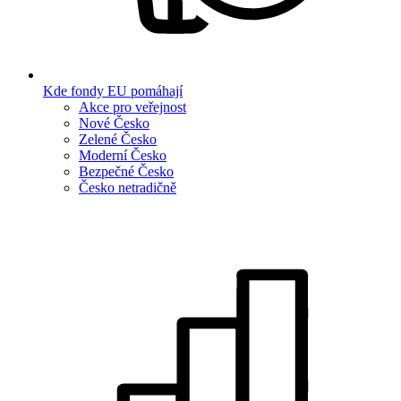
Kde fondy EU pomáhají
Akce pro veřejnost
Nové Česko
Zelené Česko
Moderní Česko
Bezpečné Česko
Česko netradičně