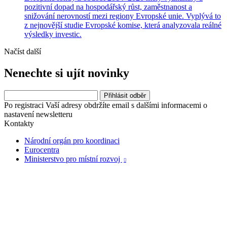
pozitivní dopad na hospodářský růst, zaměstnanost a
snižování nerovností mezi regiony Evropské unie. Vyplývá to
z nejnovější studie Evropské komise, která analyzovala reálné
výsledky investic.
Načíst další
Nenechte si ujít novinky
Po registraci Vaší adresy obdržíte email s dalšími informacemi o
nastavení newsletteru
Kontakty
Národní orgán pro koordinaci
Eurocentra
Ministerstvo pro místní rozvoj
