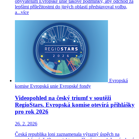
obyvatelům Evropské unie takové podmínky, aby odchod za
lepšími příležitostmi do jiných oblastí představoval volbu,
a...
více
Evropská
komise
Evropská unie
Evropské fondy
Videopohled na český triumf v soutěži
RegioStars. Evropská komise otevírá přihlášky
pro rok 2026
26. 2. 2026
Česká republika loni zaznamenala výrazný úspěch na