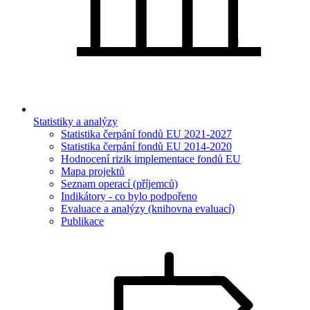
Statistiky a analýzy
Statistika čerpání fondů EU 2021-2027
Statistika čerpání fondů EU 2014-2020
Hodnocení rizik implementace fondů EU
Mapa projektů
Seznam operací (příjemců)
Indikátory - co bylo podpořeno
Evaluace a analýzy (knihovna evaluací)
Publikace