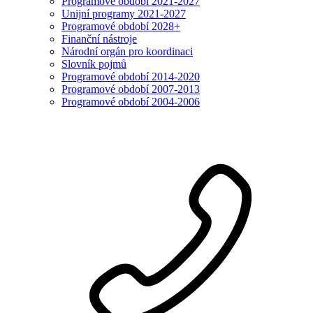
Programové období 2021-2027
Unijní programy 2021-2027
Programové období 2028+
Finanční nástroje
Národní orgán pro koordinaci
Slovník pojmů
Programové období 2014-2020
Programové období 2007-2013
Programové období 2004-2006