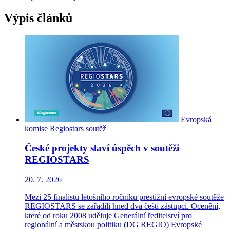
Výpis článků
Evropská
komise
Regiostars
soutěž
České projekty slaví úspěch v soutěži
REGIOSTARS
20. 7. 2026
Mezi 25 finalistů letošního ročníku prestižní evropské soutěže
REGIOSTARS se zařadili hned dva čeští zástupci. Ocenění,
které od roku 2008 uděluje Generální ředitelství pro
regionální a městskou politiku (DG REGIO) Evropské