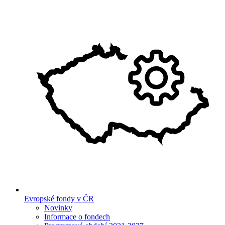
Evropské fondy v ČR
Novinky
Informace o fondech