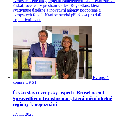
evropské scéně díky projektu zaměřenému na duševní zdraví.
Získala ocenění v prestižní soutěži RegioStars, která
vyzdvihuje úspěšné a inovativní nápady podpořené z
evropských fondů. Nyní se otevírá příležitost pro další
inspirativní...
více
Evropská
komise
OP ST
Česko slaví evropský úspěch. Brusel ocenil
Spravedlivou transformaci, která mění uhelné
regiony k nepoznání
27. 11. 2025