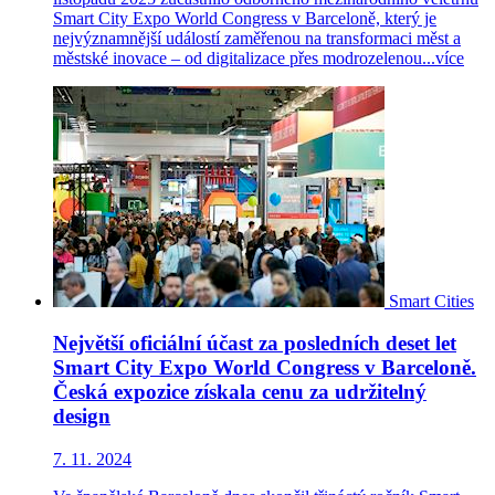
Smart City Expo World Congress v Barceloně, který je
nejvýznamnější událostí zaměřenou na transformaci měst a
městské inovace – od digitalizace přes modrozelenou...
více
Smart Cities
Největší oficiální účast za posledních deset let
Smart City Expo World Congress v Barceloně.
Česká expozice získala cenu za udržitelný
design
7. 11. 2024