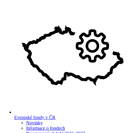
Evropské fondy v ČR
Novinky
Informace o fondech