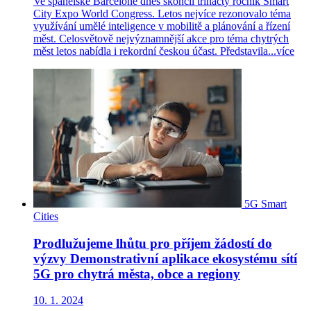
Ve španělské Barceloně dnes skončil třináctý ročník Smart
City Expo World Congress. Letos nejvíce rezonovalo téma
využívání umělé inteligence v mobilitě a plánování a řízení
měst. Celosvětově nejvýznamnější akce pro téma chytrých
měst letos nabídla i rekordní českou účast. Představila...
více
5G
Smart
Cities
Prodlužujeme lhůtu pro příjem žádostí do
výzvy Demonstrativní aplikace ekosystému sítí
5G pro chytrá města, obce a regiony
10. 1. 2024