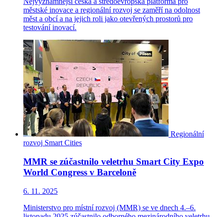
Nejvýznamnější česká a středoevropská platforma pro
městské inovace a regionální rozvoj se zaměří na odolnost
měst a obcí a na jejich roli jako otevřených prostorů pro
testování inovací.
Regionální
rozvoj
Smart Cities
MMR se zúčastnilo veletrhu Smart City Expo
World Congress v Barceloně
6. 11. 2025
Ministerstvo pro místní rozvoj (MMR) se ve dnech 4.–6.
listopadu 2025 zúčastnilo odborného mezinárodního veletrhu