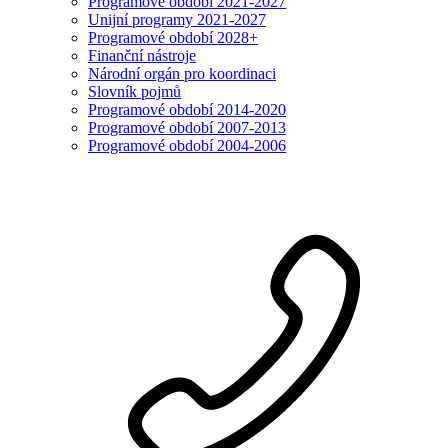
Programové období 2021-2027
Unijní programy 2021-2027
Programové období 2028+
Finanční nástroje
Národní orgán pro koordinaci
Slovník pojmů
Programové období 2014-2020
Programové období 2007-2013
Programové období 2004-2006