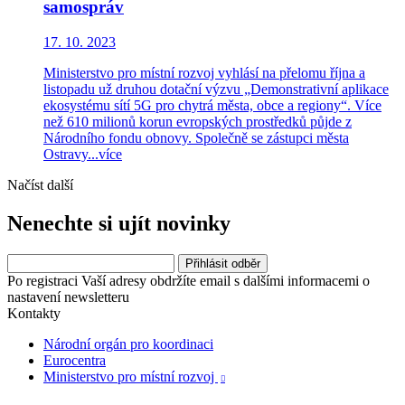
samospráv
17. 10. 2023
Ministerstvo pro místní rozvoj vyhlásí na přelomu října a
listopadu už druhou dotační výzvu „Demonstrativní aplikace
ekosystému sítí 5G pro chytrá města, obce a regiony“. Více
než 610 milionů korun evropských prostředků půjde z
Národního fondu obnovy. Společně se zástupci města
Ostravy...
více
Načíst další
Nenechte si ujít novinky
Po registraci Vaší adresy obdržíte email s dalšími informacemi o
nastavení newsletteru
Kontakty
Národní orgán pro koordinaci
Eurocentra
Ministerstvo pro místní rozvoj
