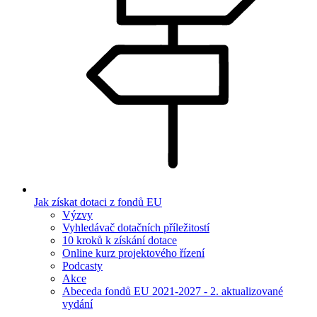
Jak získat dotaci z fondů EU
Výzvy
Vyhledávač dotačních příležitostí
10 kroků k získání dotace
Online kurz projektového řízení
Podcasty
Akce
Abeceda fondů EU 2021-2027 - 2. aktualizované
vydání