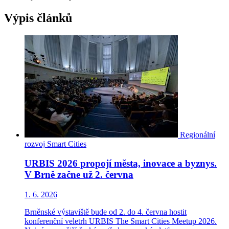
Výpis článků
Regionální
rozvoj
Smart Cities
URBIS 2026 propojí města, inovace a byznys.
V Brně začne už 2. června
1. 6. 2026
Brněnské výstaviště bude od 2. do 4. června hostit
konferenční veletrh URBIS The Smart Cities Meetup 2026.