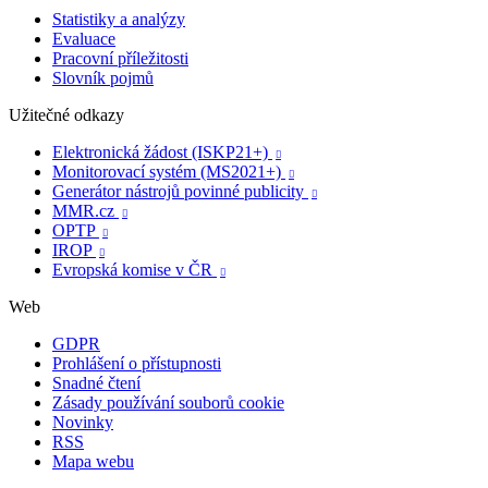
Statistiky a analýzy
Evaluace
Pracovní příležitosti
Slovník pojmů
Užitečné odkazy
Elektronická žádost (ISKP21+)

Monitorovací systém (MS2021+)

Generátor nástrojů povinné publicity

MMR.cz

OPTP

IROP

Evropská komise v ČR

Web
GDPR
Prohlášení o přístupnosti
Snadné čtení
Zásady používání souborů cookie
Novinky
RSS
Mapa webu