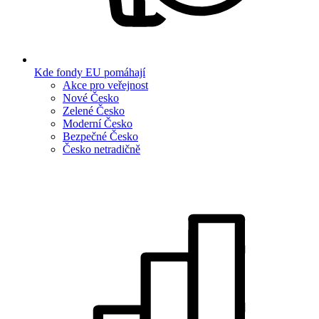
Kde fondy EU pomáhají
Akce pro veřejnost
Nové Česko
Zelené Česko
Moderní Česko
Bezpečné Česko
Česko netradičně