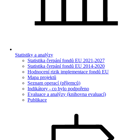
Statistiky a analýzy
Statistika čerpání fondů EU 2021-2027
Statistika čerpání fondů EU 2014-2020
Hodnocení rizik implementace fondů EU
Mapa projektů
Seznam operací (příjemců)
Indikátory - co bylo podpořeno
Evaluace a analýzy (knihovna evaluací)
Publikace