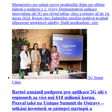
Ministerstvo pro místní rozvoj prodloužilo lhůtu pro příjem
žádostí o podporu z 2. výzvy Demonstrativní aplikace
ekosystému sítí 5G pro chytrá města, obce a regiony až do 14.
února 2024. Resort chce žadatelům umožnit podávat kvalitně
připravené projektové záměry. Další prodloužení...
více
5G
Smart
Cities
Bartoš oznámil podporu pro aplikace 5G sítí v
regionech za více než 610 milionů korun.
Pozval také na Unique Summit do Ostravy –
setkání investorů se zástupci startupů a