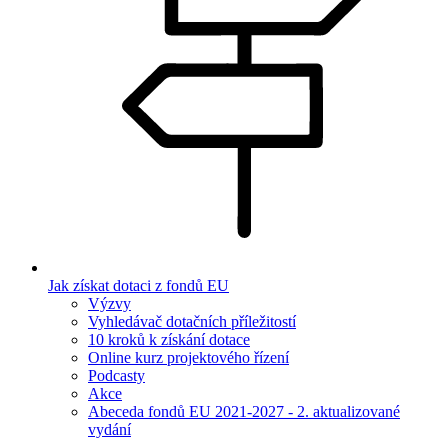
Jak získat dotaci z fondů EU
Výzvy
Vyhledávač dotačních příležitostí
10 kroků k získání dotace
Online kurz projektového řízení
Podcasty
Akce
Abeceda fondů EU 2021-2027 - 2. aktualizované
vydání