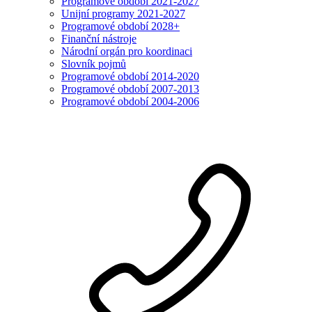
Programové období 2021-2027
Unijní programy 2021-2027
Programové období 2028+
Finanční nástroje
Národní orgán pro koordinaci
Slovník pojmů
Programové období 2014-2020
Programové období 2007-2013
Programové období 2004-2006