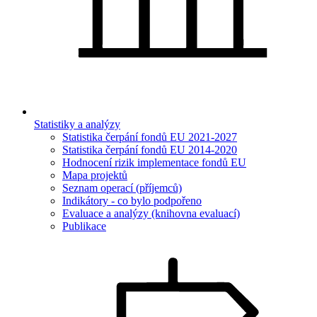
Statistiky a analýzy
Statistika čerpání fondů EU 2021-2027
Statistika čerpání fondů EU 2014-2020
Hodnocení rizik implementace fondů EU
Mapa projektů
Seznam operací (příjemců)
Indikátory - co bylo podpořeno
Evaluace a analýzy (knihovna evaluací)
Publikace