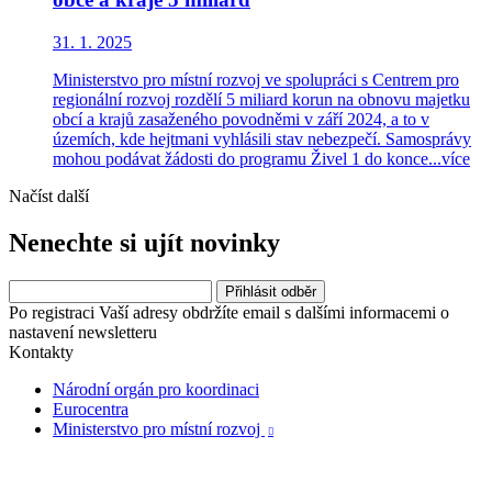
31. 1. 2025
Ministerstvo pro místní rozvoj ve spolupráci s Centrem pro
regionální rozvoj rozdělí 5 miliard korun na obnovu majetku
obcí a krajů zasaženého povodněmi v září 2024, a to v
územích, kde hejtmani vyhlásili stav nebezpečí. Samosprávy
mohou podávat žádosti do programu Živel 1 do konce...
více
Načíst další
Nenechte si ujít novinky
Po registraci Vaší adresy obdržíte email s dalšími informacemi o
nastavení newsletteru
Kontakty
Národní orgán pro koordinaci
Eurocentra
Ministerstvo pro místní rozvoj
