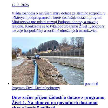
12. 3. 2025
Vláda rozhodla o navýšení míry dotace ze státního rozpočtu v
některých podprogramech, které zastřešuje dotační program
Ministerstva pro místní rozvoj Podpora obnovy a rozvoje
regionů. Konkrétně se to týká podprogramů Živel 1, podpory
rozvoje hospodářsky a sociálně ohrožených území...
více
povodeň
Program Živel
Živelní pohromy
Dnes začne příjem žádostí o dotace z programu
Živel 1. Na obnovu po povodních dostanou
obce a kraje 5 miliard