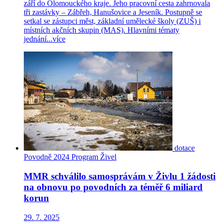
září do Olomouckého kraje. Jeho pracovní cesta zahrnovala
tři zastávky – Zábřeh, Hanušovice a Jeseník. Postupně se
setkal se zástupci měst, základní umělecké školy (ZUŠ) i
místních akčních skupin (MAS). Hlavními tématy
jednání...
více
dotace
Povodně 2024
Program Živel
MMR schválilo samosprávám v Živlu 1 žádosti
na obnovu po povodních za téměř 6 miliard
korun
29. 7. 2025