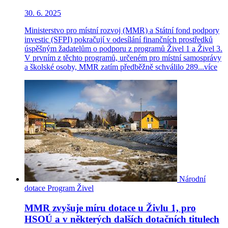
30. 6. 2025
Ministerstvo pro místní rozvoj (MMR) a Státní fond podpory
investic (SFPI) pokračují v odesílání finančních prostředků
úspěšným žadatelům o podporu z programů Živel 1 a Živel 3.
V prvním z těchto programů, určeném pro místní samosprávy
a školské osoby, MMR zatím předběžně schválilo 289...
více
Národní
dotace
Program Živel
MMR zvyšuje míru dotace u Živlu 1, pro
HSOÚ a v některých dalších dotačních titulech