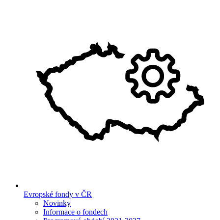
Evropské fondy v ČR
Novinky
Informace o fondech