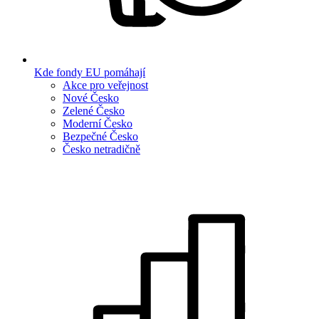
Kde fondy EU pomáhají
Akce pro veřejnost
Nové Česko
Zelené Česko
Moderní Česko
Bezpečné Česko
Česko netradičně