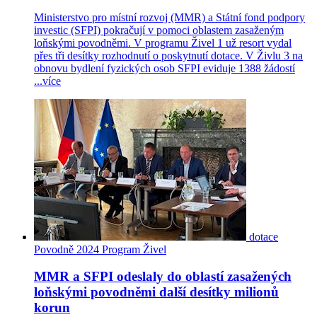
Ministerstvo pro místní rozvoj (MMR) a Státní fond podpory
investic (SFPI) pokračují v pomoci oblastem zasaženým
loňskými povodněmi. V programu Živel 1 už resort vydal
přes tři desítky rozhodnutí o poskytnutí dotace. V Živlu 3 na
obnovu bydlení fyzických osob SFPI eviduje 1388 žádostí
...
více
dotace
Povodně 2024
Program Živel
MMR a SFPI odeslaly do oblastí zasažených
loňskými povodněmi další desítky milionů
korun