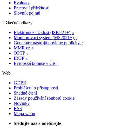
Evaluace
Pracovní příležitosti
Slovník pojmů
Užitečné odkazy
Elektronická žádost (ISKP21+)

Monitorovací systém (MS2021+)

Generátor nástrojů povinné publicity

MMR.cz

OPTP

IROP

Evropská komise v ČR

Web
GDPR
Prohlášení o přístupnosti
Snadné čtení
Zásady používání souborů cookie
Novinky
RSS
Mapa webu
Sledujte nás a odebírejte