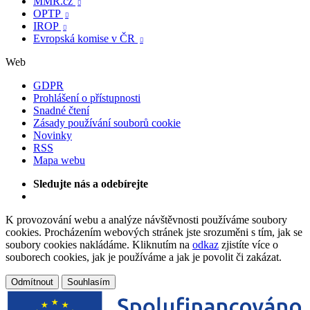
MMR.cz

OPTP

IROP

Evropská komise v ČR

Web
GDPR
Prohlášení o přístupnosti
Snadné čtení
Zásady používání souborů cookie
Novinky
RSS
Mapa webu
Sledujte nás a odebírejte
K provozování webu a analýze návštěvnosti používáme soubory
cookies. Procházením webových stránek jste srozuměni s tím, jak se
soubory cookies nakládáme. Kliknutím na
odkaz
zjistíte více o
souborech cookies, jak je používáme a jak je povolit či zakázat.
Odmítnout
Souhlasím