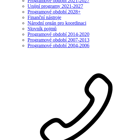
Programové období 2021-2027
Unijní programy 2021-2027
Programové období 2028+
Finanční nástroje
Národní orgán pro koordinaci
Slovník pojmů
Programové období 2014-2020
Programové období 2007-2013
Programové období 2004-2006