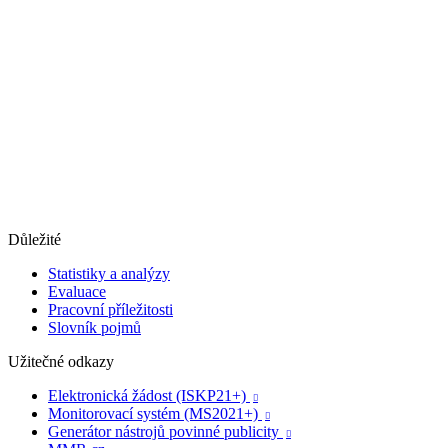
Důležité
Statistiky a analýzy
Evaluace
Pracovní příležitosti
Slovník pojmů
Užitečné odkazy
Elektronická žádost (ISKP21+)

Monitorovací systém (MS2021+)

Generátor nástrojů povinné publicity
