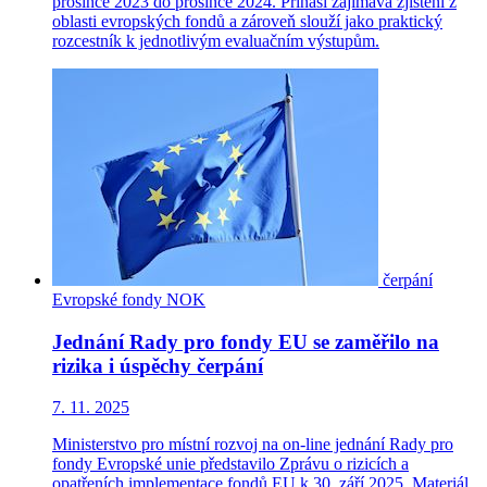
prosince 2023 do prosince 2024. Přináší zajímavá zjištění z
oblasti evropských fondů a zároveň slouží jako praktický
rozcestník k jednotlivým evaluačním výstupům.
čerpání
Evropské fondy
NOK
Jednání Rady pro fondy EU se zaměřilo na
rizika i úspěchy čerpání
7. 11. 2025
Ministerstvo pro místní rozvoj na on-line jednání Rady pro
fondy Evropské unie představilo Zprávu o rizicích a
opatřeních implementace fondů EU k 30. září 2025. Materiál