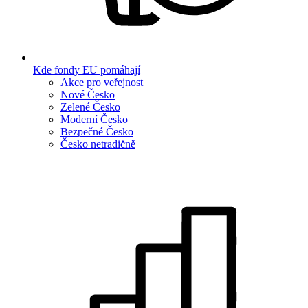
Kde fondy EU pomáhají
Akce pro veřejnost
Nové Česko
Zelené Česko
Moderní Česko
Bezpečné Česko
Česko netradičně