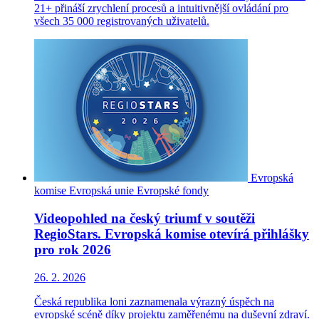
21+ přináší zrychlení procesů a intuitivnější ovládání pro
všech 35 000 registrovaných uživatelů.
Evropská
komise
Evropská unie
Evropské fondy
Videopohled na český triumf v soutěži
RegioStars. Evropská komise otevírá přihlášky
pro rok 2026
26. 2. 2026
Česká republika loni zaznamenala výrazný úspěch na
evropské scéně díky projektu zaměřenému na duševní zdraví.