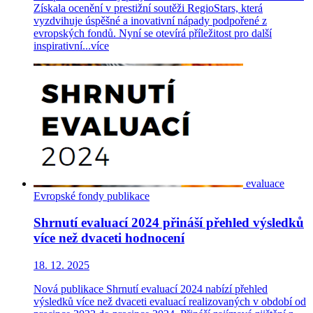
Získala ocenění v prestižní soutěži RegioStars, která
vyzdvihuje úspěšné a inovativní nápady podpořené z
evropských fondů. Nyní se otevírá příležitost pro další
inspirativní...
více
evaluace
Evropské fondy
publikace
Shrnutí evaluací 2024 přináší přehled výsledků
více než dvaceti hodnocení
18. 12. 2025
Nová publikace Shrnutí evaluací 2024 nabízí přehled
výsledků více než dvaceti evaluací realizovaných v období od