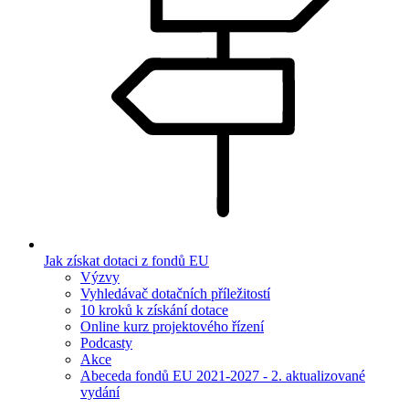
Jak získat dotaci z fondů EU
Výzvy
Vyhledávač dotačních příležitostí
10 kroků k získání dotace
Online kurz projektového řízení
Podcasty
Akce
Abeceda fondů EU 2021-2027 - 2. aktualizované
vydání