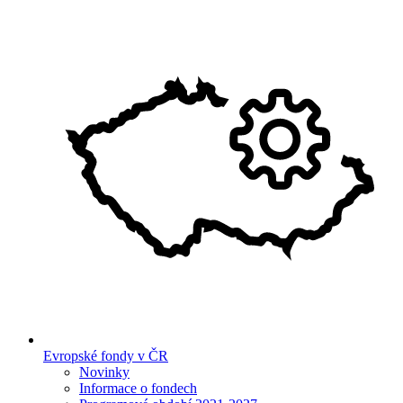
Evropské fondy v ČR
Novinky
Informace o fondech