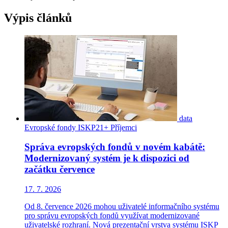
Výpis článků
data
Evropské fondy
ISKP21+
Příjemci
Správa evropských fondů v novém kabátě:
Modernizovaný systém je k dispozici od
začátku července
17. 7. 2026
Od 8. července 2026 mohou uživatelé informačního systému
pro správu evropských fondů využívat modernizované
uživatelské rozhraní. Nová prezentační vrstva systému ISKP