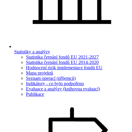
Statistiky a analýzy
Statistika čerpání fondů EU 2021-2027
Statistika čerpání fondů EU 2014-2020
Hodnocení rizik implementace fondů EU
Mapa projektů
Seznam operací (příjemců)
Indikátory - co bylo podpořeno
Evaluace a analýzy (knihovna evaluací)
Publikace