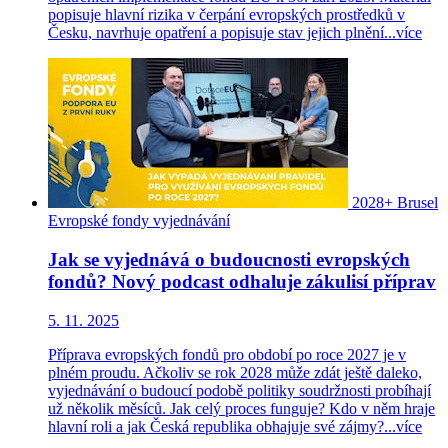
popisuje hlavní rizika v čerpání evropských prostředků v
Česku, navrhuje opatření a popisuje stav jejich plnění...
více
2028+
Brusel
Evropské fondy
vyjednávání
Jak se vyjednává o budoucnosti evropských
fondů? Nový podcast odhaluje zákulisí příprav
5. 11. 2025
Příprava evropských fondů pro období po roce 2027 je v
plném proudu. Ačkoliv se rok 2028 může zdát ještě daleko,
vyjednávání o budoucí podobě politiky soudržnosti probíhají
už několik měsíců. Jak celý proces funguje? Kdo v něm hraje
hlavní roli a jak Česká republika obhajuje své zájmy?...
více