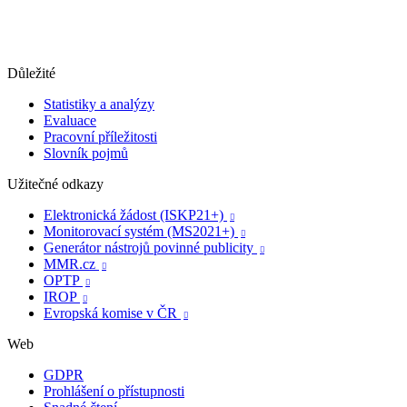
Důležité
Statistiky a analýzy
Evaluace
Pracovní příležitosti
Slovník pojmů
Užitečné odkazy
Elektronická žádost (ISKP21+)

Monitorovací systém (MS2021+)

Generátor nástrojů povinné publicity

MMR.cz

OPTP

IROP

Evropská komise v ČR

Web
GDPR
Prohlášení o přístupnosti