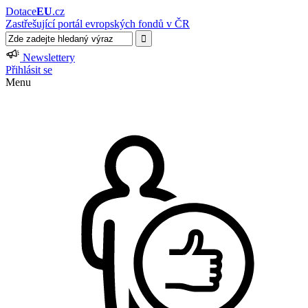
Dotace
EU
.cz
Zastřešující portál evropských fondů v ČR
Newslettery
Přihlásit se
Menu