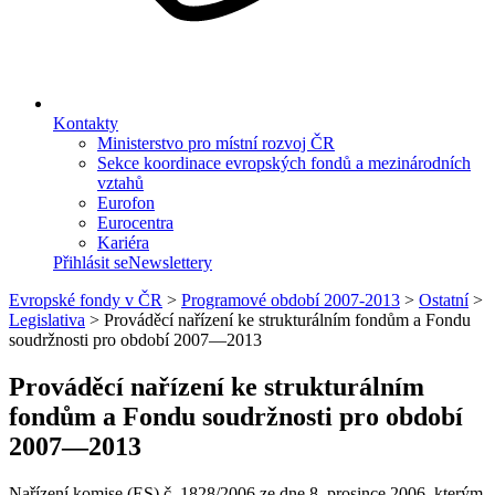
Kontakty
Ministerstvo pro místní rozvoj ČR
Sekce koordinace evropských fondů a mezinárodních
vztahů
Eurofon
Eurocentra
Kariéra
Přihlásit se
Newslettery
Evropské fondy v ČR
>
Programové období 2007-2013
>
Ostatní
>
Legislativa
>
Prováděcí nařízení ke strukturálním fondům a Fondu
soudržnosti pro období 2007—2013
Prováděcí nařízení ke strukturálním
fondům a Fondu soudržnosti pro období
2007—2013
Nařízení komise (ES) č. 1828/2006 ze dne 8. prosince 2006, kterým