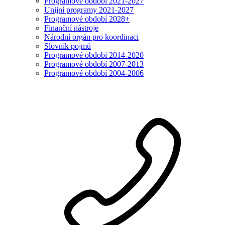
Programové období 2021-2027
Unijní programy 2021-2027
Programové období 2028+
Finanční nástroje
Národní orgán pro koordinaci
Slovník pojmů
Programové období 2014-2020
Programové období 2007-2013
Programové období 2004-2006