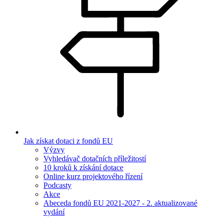
Jak získat dotaci z fondů EU
Výzvy
Vyhledávač dotačních příležitostí
10 kroků k získání dotace
Online kurz projektového řízení
Podcasty
Akce
Abeceda fondů EU 2021-2027 - 2. aktualizované
vydání