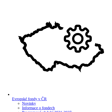
Evropské fondy v ČR
Novinky
Informace o fondech