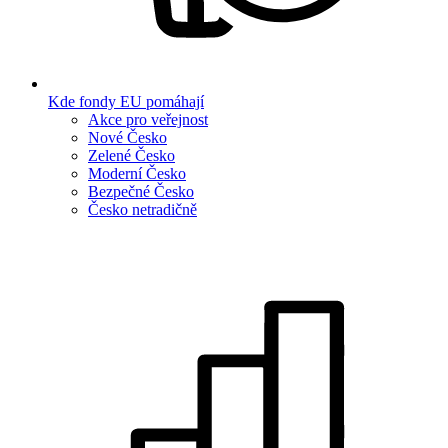
Kde fondy EU pomáhají
Akce pro veřejnost
Nové Česko
Zelené Česko
Moderní Česko
Bezpečné Česko
Česko netradičně