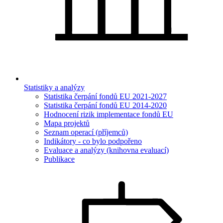
Statistiky a analýzy
Statistika čerpání fondů EU 2021-2027
Statistika čerpání fondů EU 2014-2020
Hodnocení rizik implementace fondů EU
Mapa projektů
Seznam operací (příjemců)
Indikátory - co bylo podpořeno
Evaluace a analýzy (knihovna evaluací)
Publikace