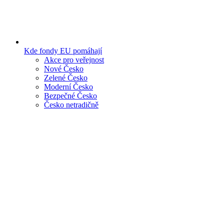
Kde fondy EU pomáhají
Akce pro veřejnost
Nové Česko
Zelené Česko
Moderní Česko
Bezpečné Česko
Česko netradičně