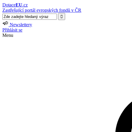
Dotace
EU
.cz
Zastřešující portál evropských fondů v ČR
Newslettery
Přihlásit se
Menu