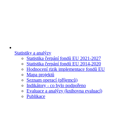
Statistiky a analýzy
Statistika čerpání fondů EU 2021-2027
Statistika čerpání fondů EU 2014-2020
Hodnocení rizik implementace fondů EU
Mapa projektů
Seznam operací (příjemců)
Indikátory - co bylo podpořeno
Evaluace a analýzy (knihovna evaluací)
Publikace