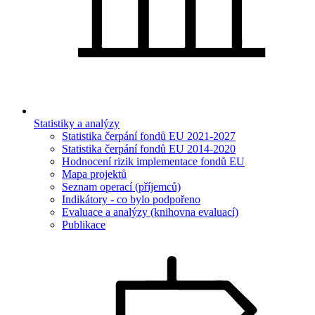
Statistiky a analýzy
Statistika čerpání fondů EU 2021-2027
Statistika čerpání fondů EU 2014-2020
Hodnocení rizik implementace fondů EU
Mapa projektů
Seznam operací (příjemců)
Indikátory - co bylo podpořeno
Evaluace a analýzy (knihovna evaluací)
Publikace