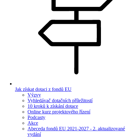
Jak získat dotaci z fondů EU
Výzvy
Vyhledávač dotačních příležitostí
10 kroků k získání dotace
Online kurz projektového řízení
Podcasty
Akce
Abeceda fondů EU 2021-2027 - 2. aktualizované
vydání