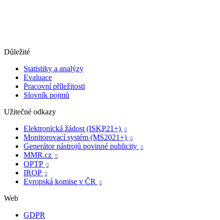
Důležité
Statistiky a analýzy
Evaluace
Pracovní příležitosti
Slovník pojmů
Užitečné odkazy
Elektronická žádost (ISKP21+)

Monitorovací systém (MS2021+)

Generátor nástrojů povinné publicity

MMR.cz

OPTP

IROP

Evropská komise v ČR

Web
GDPR