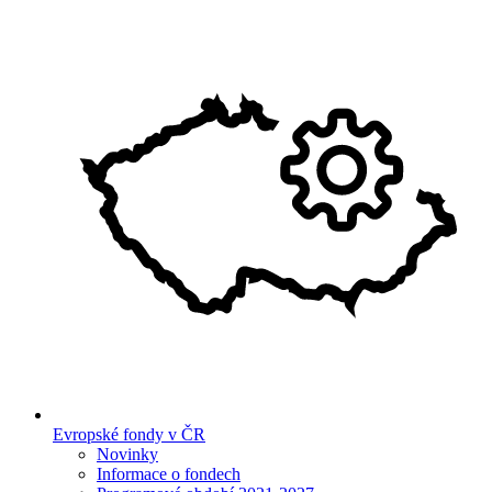
Evropské fondy v ČR
Novinky
Informace o fondech