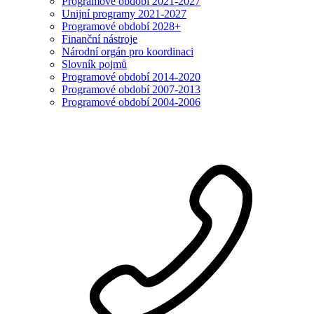
Programové období 2021-2027
Unijní programy 2021-2027
Programové období 2028+
Finanční nástroje
Národní orgán pro koordinaci
Slovník pojmů
Programové období 2014-2020
Programové období 2007-2013
Programové období 2004-2006