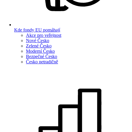
Kde fondy EU pomáhají
Akce pro veřejnost
Nové Česko
Zelené Česko
Moderní Česko
Bezpečné Česko
Česko netradičně