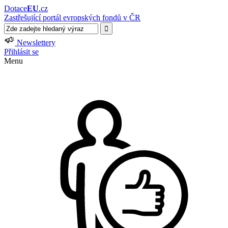
Dotace
EU
.cz
Zastřešující portál evropských fondů v ČR
Newslettery
Přihlásit se
Menu