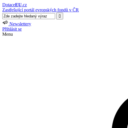
Dotace
EU
.cz
Zastřešující portál evropských fondů v ČR
Newslettery
Přihlásit se
Menu