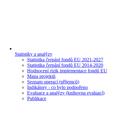
Statistiky a analýzy
Statistika čerpání fondů EU 2021-2027
Statistika čerpání fondů EU 2014-2020
Hodnocení rizik implementace fondů EU
Mapa projektů
Seznam operací (příjemců)
Indikátory - co bylo podpořeno
Evaluace a analýzy (knihovna evaluací)
Publikace