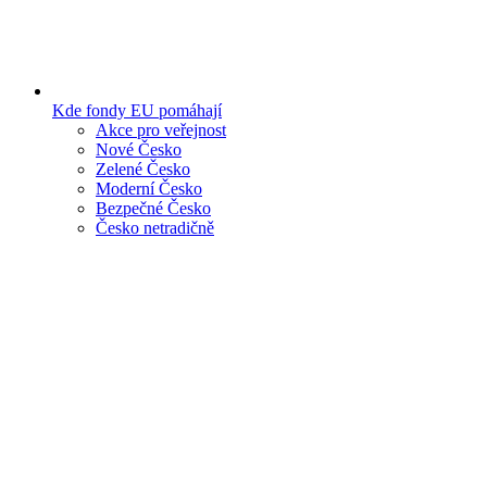
Kde fondy EU pomáhají
Akce pro veřejnost
Nové Česko
Zelené Česko
Moderní Česko
Bezpečné Česko
Česko netradičně