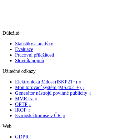
Důležité
Statistiky a analýzy
Evaluace
Pracovní příležitosti
Slovník pojmů
Užitečné odkazy
Elektronická žádost (ISKP21+)

Monitorovací systém (MS2021+)

Generátor nástrojů povinné publicity

MMR.cz

OPTP

IROP

Evropská komise v ČR

Web
GDPR