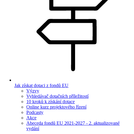
Jak získat dotaci z fondů EU
Výzvy
Vyhledávač dotačních příležitostí
10 kroků k získání dotace
Online kurz projektového řízení
Podcasty
Akce
Abeceda fondů EU 2021-2027 - 2. aktualizované
vydání