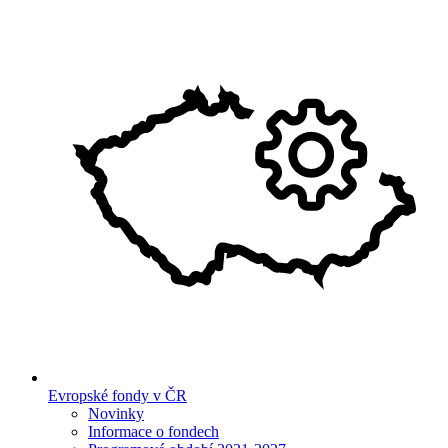
Evropské fondy v ČR
Novinky
Informace o fondech