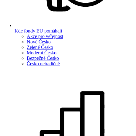
Kde fondy EU pomáhají
Akce pro veřejnost
Nové Česko
Zelené Česko
Moderní Česko
Bezpečné Česko
Česko netradičně