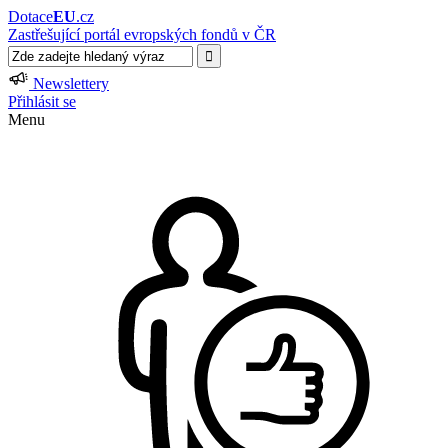
Dotace
EU
.cz
Zastřešující portál evropských fondů v ČR
Newslettery
Přihlásit se
Menu