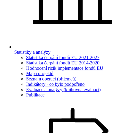
Statistiky a analýzy
Statistika čerpání fondů EU 2021-2027
Statistika čerpání fondů EU 2014-2020
Hodnocení rizik implementace fondů EU
Mapa projektů
Seznam operací (příjemců)
Indikátory - co bylo podpořeno
Evaluace a analýzy (knihovna evaluací)
Publikace