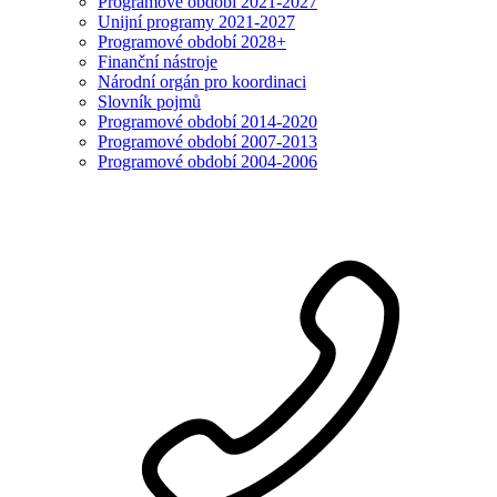
Programové období 2021-2027
Unijní programy 2021-2027
Programové období 2028+
Finanční nástroje
Národní orgán pro koordinaci
Slovník pojmů
Programové období 2014-2020
Programové období 2007-2013
Programové období 2004-2006