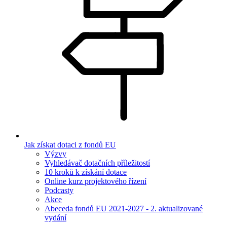
Jak získat dotaci z fondů EU
Výzvy
Vyhledávač dotačních příležitostí
10 kroků k získání dotace
Online kurz projektového řízení
Podcasty
Akce
Abeceda fondů EU 2021-2027 - 2. aktualizované
vydání