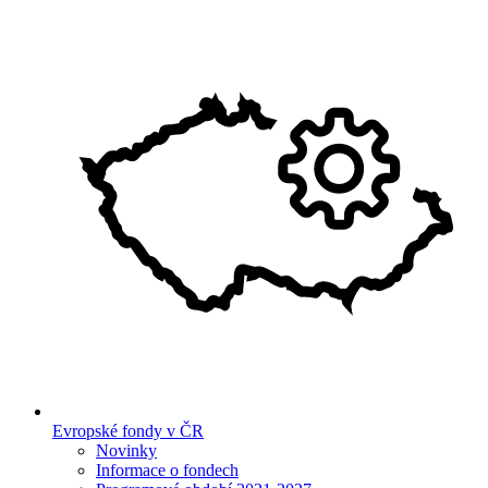
Evropské fondy v ČR
Novinky
Informace o fondech