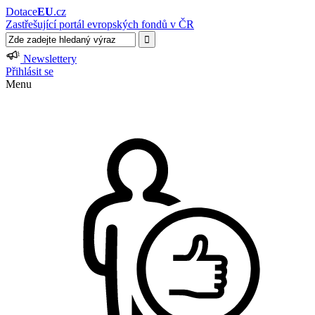
Dotace
EU
.cz
Zastřešující portál evropských fondů v ČR
Newslettery
Přihlásit se
Menu