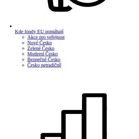
Kde fondy EU pomáhají
Akce pro veřejnost
Nové Česko
Zelené Česko
Moderní Česko
Bezpečné Česko
Česko netradičně