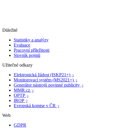
Důležité
Statistiky a analýzy
Evaluace
Pracovní příležitosti
Slovník pojmů
Užitečné odkazy
Elektronická žádost (ISKP21+)

Monitorovací systém (MS2021+)

Generátor nástrojů povinné publicity

MMR.cz

OPTP

IROP

Evropská komise v ČR

Web
GDPR