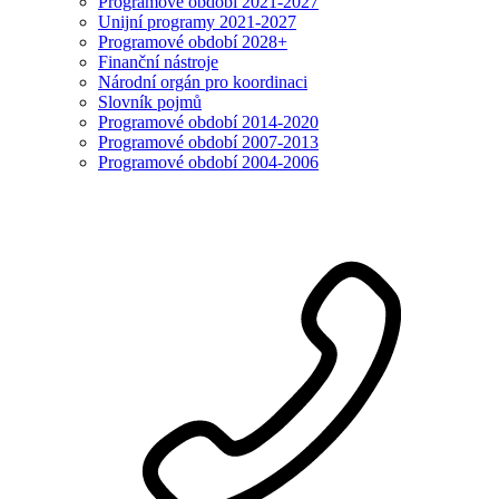
Programové období 2021-2027
Unijní programy 2021-2027
Programové období 2028+
Finanční nástroje
Národní orgán pro koordinaci
Slovník pojmů
Programové období 2014-2020
Programové období 2007-2013
Programové období 2004-2006