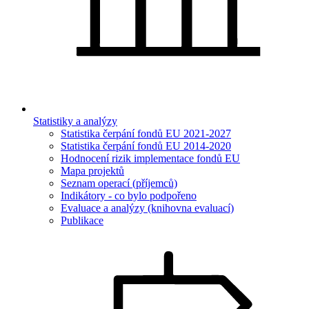
Statistiky a analýzy
Statistika čerpání fondů EU 2021-2027
Statistika čerpání fondů EU 2014-2020
Hodnocení rizik implementace fondů EU
Mapa projektů
Seznam operací (příjemců)
Indikátory - co bylo podpořeno
Evaluace a analýzy (knihovna evaluací)
Publikace