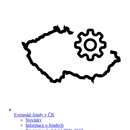
Evropské fondy v ČR
Novinky
Informace o fondech