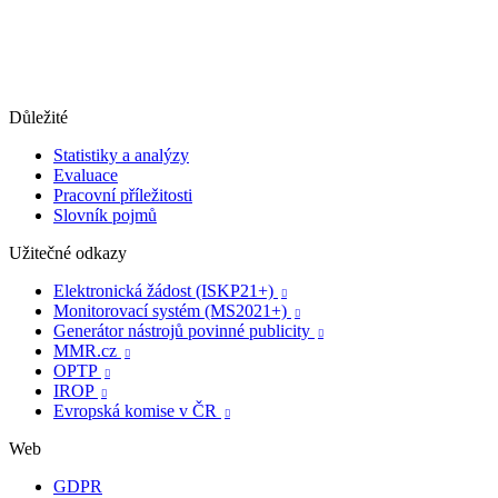
Důležité
Statistiky a analýzy
Evaluace
Pracovní příležitosti
Slovník pojmů
Užitečné odkazy
Elektronická žádost (ISKP21+)

Monitorovací systém (MS2021+)

Generátor nástrojů povinné publicity

MMR.cz

OPTP

IROP

Evropská komise v ČR

Web
GDPR