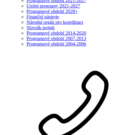
Programové období 2021-2027
Unijní programy 2021-2027
Programové období 2028+
Finanční nástroje
Národní orgán pro koordinaci
Slovník pojmů
Programové období 2014-2020
Programové období 2007-2013
Programové období 2004-2006