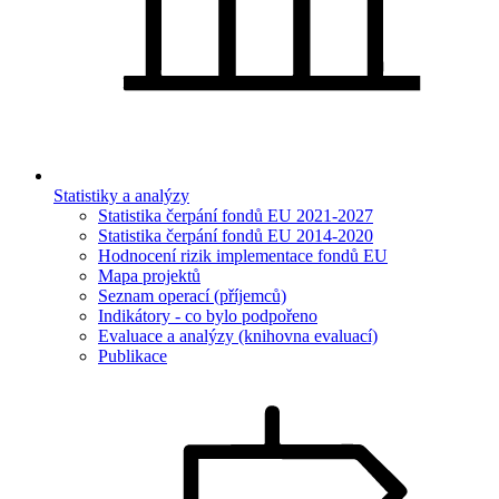
Statistiky a analýzy
Statistika čerpání fondů EU 2021-2027
Statistika čerpání fondů EU 2014-2020
Hodnocení rizik implementace fondů EU
Mapa projektů
Seznam operací (příjemců)
Indikátory - co bylo podpořeno
Evaluace a analýzy (knihovna evaluací)
Publikace