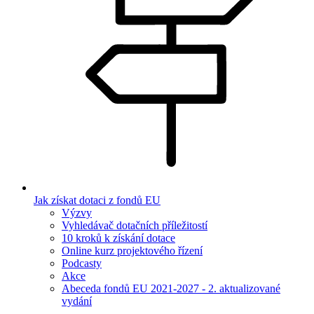
Jak získat dotaci z fondů EU
Výzvy
Vyhledávač dotačních příležitostí
10 kroků k získání dotace
Online kurz projektového řízení
Podcasty
Akce
Abeceda fondů EU 2021-2027 - 2. aktualizované
vydání