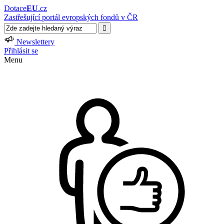
Dotace
EU
.cz
Zastřešující portál evropských fondů v ČR
Newslettery
Přihlásit se
Menu