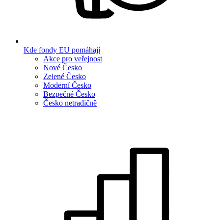
Kde fondy EU pomáhají
Akce pro veřejnost
Nové Česko
Zelené Česko
Moderní Česko
Bezpečné Česko
Česko netradičně