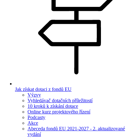
Jak získat dotaci z fondů EU
Výzvy
Vyhledávač dotačních příležitostí
10 kroků k získání dotace
Online kurz projektového řízení
Podcasty
Akce
Abeceda fondů EU 2021-2027 - 2. aktualizované
vydání