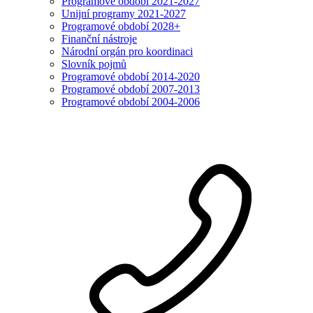
Programové období 2021-2027
Unijní programy 2021-2027
Programové období 2028+
Finanční nástroje
Národní orgán pro koordinaci
Slovník pojmů
Programové období 2014-2020
Programové období 2007-2013
Programové období 2004-2006