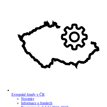
Evropské fondy v ČR
Novinky
Informace o fondech