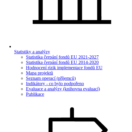
Statistiky a analýzy
Statistika čerpání fondů EU 2021-2027
Statistika čerpání fondů EU 2014-2020
Hodnocení rizik implementace fondů EU
Mapa projektů
Seznam operací (příjemců)
Indikátory - co bylo podpořeno
Evaluace a analýzy (knihovna evaluací)
Publikace