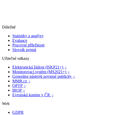
Důležité
Statistiky a analýzy
Evaluace
Pracovní příležitosti
Slovník pojmů
Užitečné odkazy
Elektronická žádost (ISKP21+)

Monitorovací systém (MS2021+)

Generátor nástrojů povinné publicity

MMR.cz

OPTP

IROP

Evropská komise v ČR

Web
GDPR