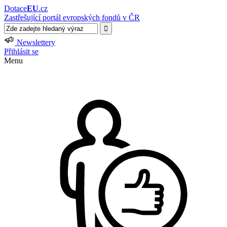
Dotace
EU
.cz
Zastřešující portál evropských fondů v ČR
Newslettery
Přihlásit se
Menu