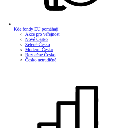
Kde fondy EU pomáhají
Akce pro veřejnost
Nové Česko
Zelené Česko
Moderní Česko
Bezpečné Česko
Česko netradičně