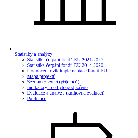
Statistiky a analýzy
Statistika čerpání fondů EU 2021-2027
Statistika čerpání fondů EU 2014-2020
Hodnocení rizik implementace fondů EU
Mapa projektů
Seznam operací (příjemců)
Indikátory - co bylo podpořeno
Evaluace a analýzy (knihovna evaluací)
Publikace