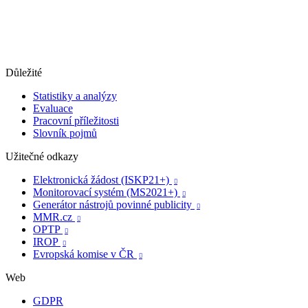
Důležité
Statistiky a analýzy
Evaluace
Pracovní příležitosti
Slovník pojmů
Užitečné odkazy
Elektronická žádost (ISKP21+)

Monitorovací systém (MS2021+)

Generátor nástrojů povinné publicity

MMR.cz

OPTP

IROP

Evropská komise v ČR

Web
GDPR