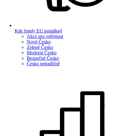
Kde fondy EU pomáhají
Akce pro veřejnost
Nové Česko
Zelené Česko
Moderní Česko
Bezpečné Česko
Česko netradičně