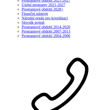
Programové období 2021-2027
Unijní programy 2021-2027
Programové období 2028+
Finanční nástroje
Národní orgán pro koordinaci
Slovník pojmů
Programové období 2014-2020
Programové období 2007-2013
Programové období 2004-2006