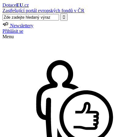
Dotace
EU
.cz
Zastřešující portál evropských fondů v ČR
Newslettery
Přihlásit se
Menu