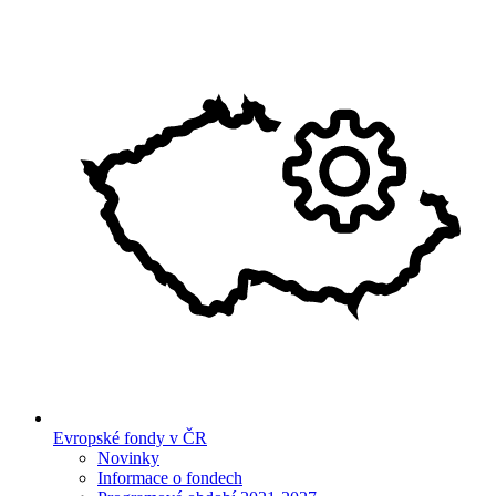
Evropské fondy v ČR
Novinky
Informace o fondech