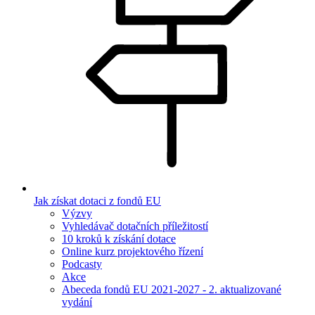
Jak získat dotaci z fondů EU
Výzvy
Vyhledávač dotačních příležitostí
10 kroků k získání dotace
Online kurz projektového řízení
Podcasty
Akce
Abeceda fondů EU 2021-2027 - 2. aktualizované
vydání