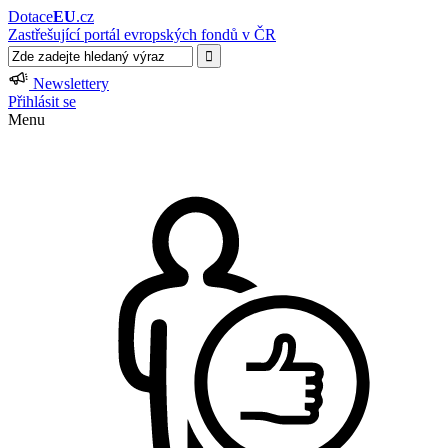
Dotace
EU
.cz
Zastřešující portál evropských fondů v ČR
Newslettery
Přihlásit se
Menu