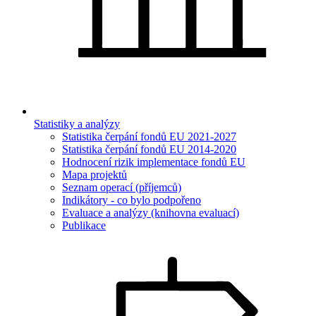
Statistiky a analýzy
Statistika čerpání fondů EU 2021-2027
Statistika čerpání fondů EU 2014-2020
Hodnocení rizik implementace fondů EU
Mapa projektů
Seznam operací (příjemců)
Indikátory - co bylo podpořeno
Evaluace a analýzy (knihovna evaluací)
Publikace