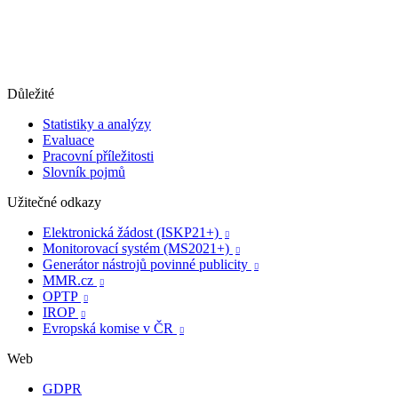
Důležité
Statistiky a analýzy
Evaluace
Pracovní příležitosti
Slovník pojmů
Užitečné odkazy
Elektronická žádost (ISKP21+)

Monitorovací systém (MS2021+)

Generátor nástrojů povinné publicity

MMR.cz

OPTP

IROP

Evropská komise v ČR

Web
GDPR