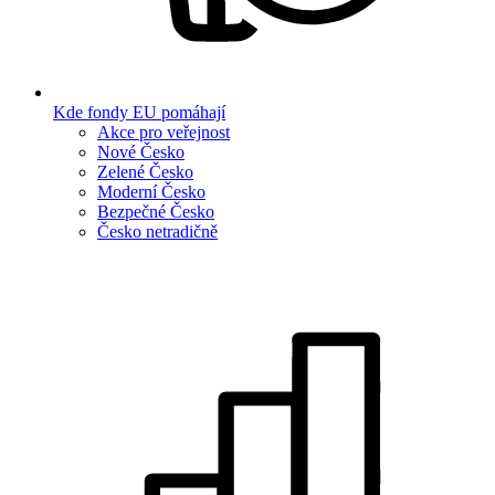
Kde fondy EU pomáhají
Akce pro veřejnost
Nové Česko
Zelené Česko
Moderní Česko
Bezpečné Česko
Česko netradičně