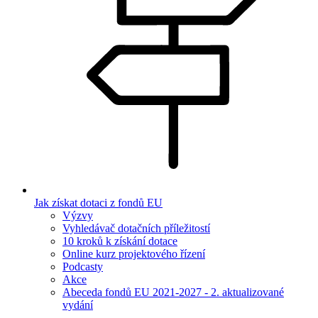
Jak získat dotaci z fondů EU
Výzvy
Vyhledávač dotačních příležitostí
10 kroků k získání dotace
Online kurz projektového řízení
Podcasty
Akce
Abeceda fondů EU 2021-2027 - 2. aktualizované
vydání