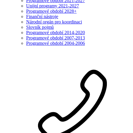
Programové období 2021-2027
Unijní programy 2021-2027
Programové období 2028+
Finanční nástroje
Národní orgán pro koordinaci
Slovník pojmů
Programové období 2014-2020
Programové období 2007-2013
Programové období 2004-2006