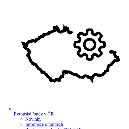
Evropské fondy v ČR
Novinky
Informace o fondech