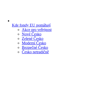
Kde fondy EU pomáhají
Akce pro veřejnost
Nové Česko
Zelené Česko
Moderní Česko
Bezpečné Česko
Česko netradičně