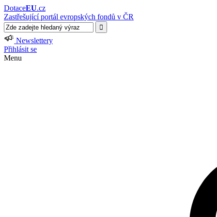
Dotace
EU
.cz
Zastřešující portál evropských fondů v ČR
Newslettery
Přihlásit se
Menu