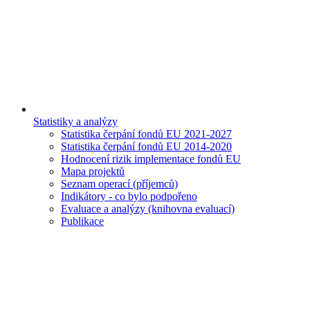
Statistiky a analýzy
Statistika čerpání fondů EU 2021-2027
Statistika čerpání fondů EU 2014-2020
Hodnocení rizik implementace fondů EU
Mapa projektů
Seznam operací (příjemců)
Indikátory - co bylo podpořeno
Evaluace a analýzy (knihovna evaluací)
Publikace