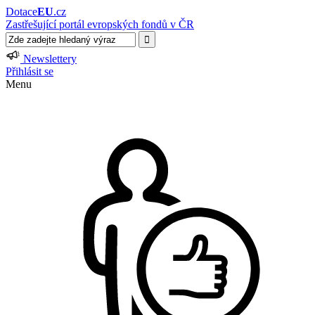
Dotace
EU
.cz
Zastřešující portál evropských fondů v ČR
Newslettery
Přihlásit se
Menu