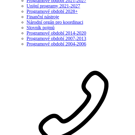
Programové období 2021-2027
Unijní programy 2021-2027
Programové období 2028+
Finanční nástroje
Národní orgán pro koordinaci
Slovník pojmů
Programové období 2014-2020
Programové období 2007-2013
Programové období 2004-2006