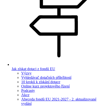
Jak získat dotaci z fondů EU
Výzvy
Vyhledávač dotačních příležitostí
10 kroků k získání dotace
Online kurz projektového řízení
Podcasty
Akce
Abeceda fondů EU 2021-2027 - 2. aktualizované
vydání