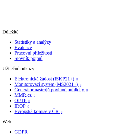
Důležité
Statistiky a analýzy
Evaluace
Pracovní příležitosti
Slovník pojmů
Užitečné odkazy
Elektronická žádost (ISKP21+)

Monitorovací systém (MS2021+)

Generátor nástrojů povinné publicity

MMR.cz

OPTP

IROP

Evropská komise v ČR

Web
GDPR