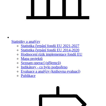
Statistiky a analýzy
Statistika čerpání fondů EU 2021-2027
Statistika čerpání fondů EU 2014-2020
Hodnocení rizik implementace fondů EU
Mapa projektů
Seznam operací (příjemců)
Indikátory - co bylo podpořeno
Evaluace a analýzy (knihovna evaluací)
Publikace