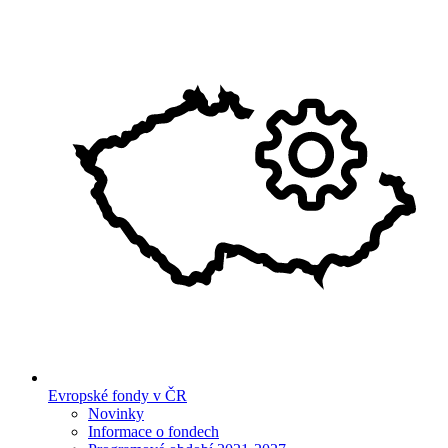
Evropské fondy v ČR
Novinky
Informace o fondech