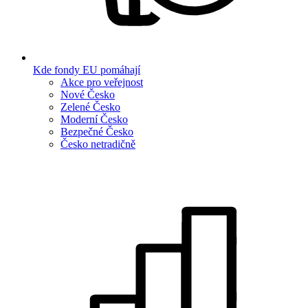
Kde fondy EU pomáhají
Akce pro veřejnost
Nové Česko
Zelené Česko
Moderní Česko
Bezpečné Česko
Česko netradičně