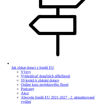
Jak získat dotaci z fondů EU
Výzvy
Vyhledávač dotačních příležitostí
10 kroků k získání dotace
Online kurz projektového řízení
Podcasty
Akce
Abeceda fondů EU 2021-2027 - 2. aktualizované
vydání