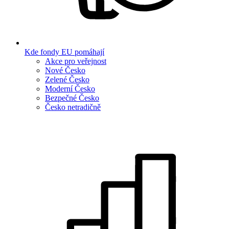
Kde fondy EU pomáhají
Akce pro veřejnost
Nové Česko
Zelené Česko
Moderní Česko
Bezpečné Česko
Česko netradičně