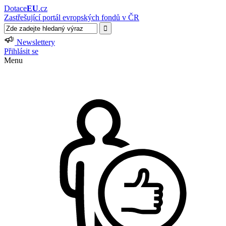
Dotace
EU
.cz
Zastřešující portál evropských fondů v ČR
Newslettery
Přihlásit se
Menu