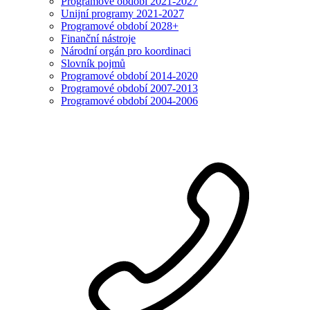
Programové období 2021-2027
Unijní programy 2021-2027
Programové období 2028+
Finanční nástroje
Národní orgán pro koordinaci
Slovník pojmů
Programové období 2014-2020
Programové období 2007-2013
Programové období 2004-2006