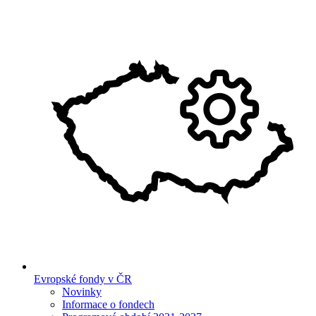
Evropské fondy v ČR
Novinky
Informace o fondech