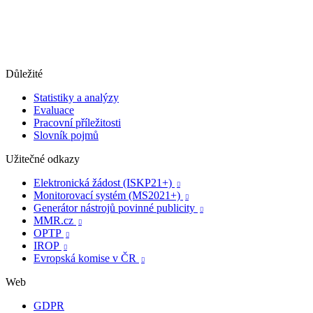
Důležité
Statistiky a analýzy
Evaluace
Pracovní příležitosti
Slovník pojmů
Užitečné odkazy
Elektronická žádost (ISKP21+)

Monitorovací systém (MS2021+)

Generátor nástrojů povinné publicity

MMR.cz

OPTP

IROP

Evropská komise v ČR

Web
GDPR