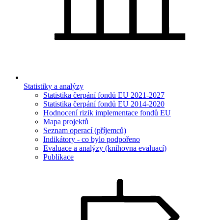
Statistiky a analýzy
Statistika čerpání fondů EU 2021-2027
Statistika čerpání fondů EU 2014-2020
Hodnocení rizik implementace fondů EU
Mapa projektů
Seznam operací (příjemců)
Indikátory - co bylo podpořeno
Evaluace a analýzy (knihovna evaluací)
Publikace