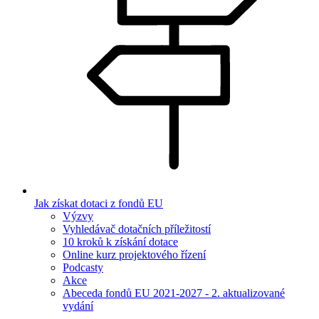
Jak získat dotaci z fondů EU
Výzvy
Vyhledávač dotačních příležitostí
10 kroků k získání dotace
Online kurz projektového řízení
Podcasty
Akce
Abeceda fondů EU 2021-2027 - 2. aktualizované
vydání