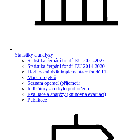
Statistiky a analýzy
Statistika čerpání fondů EU 2021-2027
Statistika čerpání fondů EU 2014-2020
Hodnocení rizik implementace fondů EU
Mapa projektů
Seznam operací (příjemců)
Indikátory - co bylo podpořeno
Evaluace a analýzy (knihovna evaluací)
Publikace