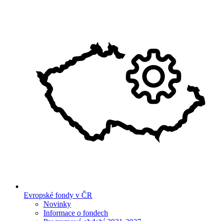
Evropské fondy v ČR
Novinky
Informace o fondech