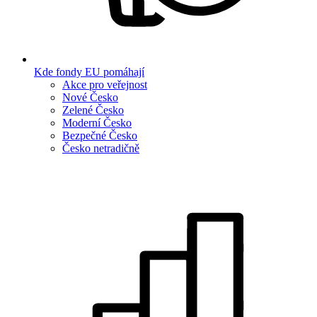
Kde fondy EU pomáhají
Akce pro veřejnost
Nové Česko
Zelené Česko
Moderní Česko
Bezpečné Česko
Česko netradičně