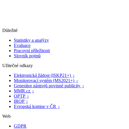
Důležité
Statistiky a analýzy
Evaluace
Pracovní příležitosti
Slovník pojmů
Užitečné odkazy
Elektronická žádost (ISKP21+)

Monitorovací systém (MS2021+)

Generátor nástrojů povinné publicity

MMR.cz

OPTP

IROP

Evropská komise v ČR

Web
GDPR