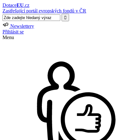
Dotace
EU
.cz
Zastřešující portál evropských fondů v ČR
Newslettery
Přihlásit se
Menu