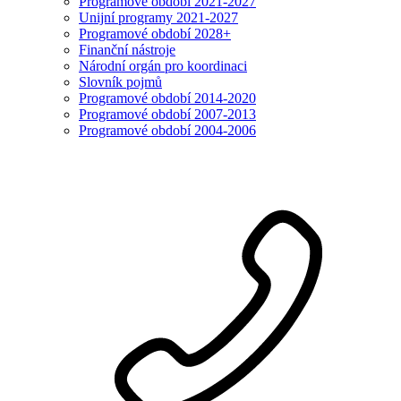
Programové období 2021-2027
Unijní programy 2021-2027
Programové období 2028+
Finanční nástroje
Národní orgán pro koordinaci
Slovník pojmů
Programové období 2014-2020
Programové období 2007-2013
Programové období 2004-2006