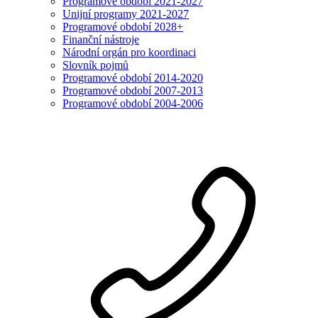
Programové období 2021-2027
Unijní programy 2021-2027
Programové období 2028+
Finanční nástroje
Národní orgán pro koordinaci
Slovník pojmů
Programové období 2014-2020
Programové období 2007-2013
Programové období 2004-2006