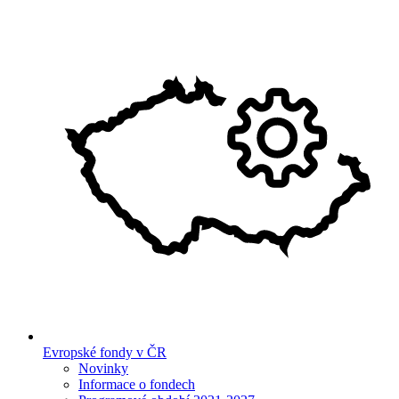
Evropské fondy v ČR
Novinky
Informace o fondech