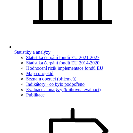
Statistiky a analýzy
Statistika čerpání fondů EU 2021-2027
Statistika čerpání fondů EU 2014-2020
Hodnocení rizik implementace fondů EU
Mapa projektů
Seznam operací (příjemců)
Indikátory - co bylo podpořeno
Evaluace a analýzy (knihovna evaluací)
Publikace