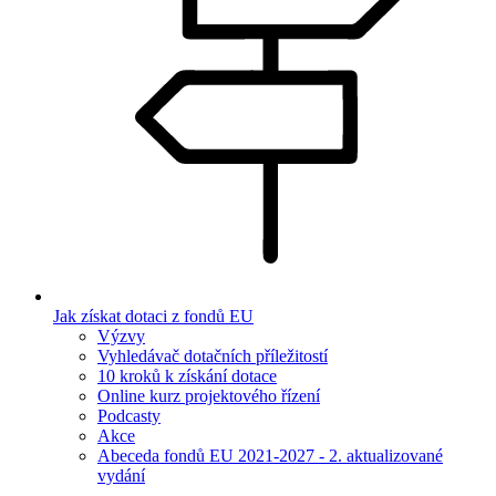
Jak získat dotaci z fondů EU
Výzvy
Vyhledávač dotačních příležitostí
10 kroků k získání dotace
Online kurz projektového řízení
Podcasty
Akce
Abeceda fondů EU 2021-2027 - 2. aktualizované
vydání