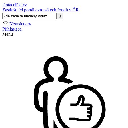
Dotace
EU
.cz
Zastřešující portál evropských fondů v ČR
Newslettery
Přihlásit se
Menu