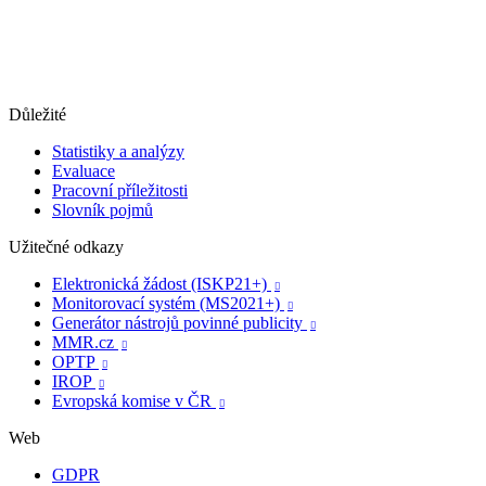
Důležité
Statistiky a analýzy
Evaluace
Pracovní příležitosti
Slovník pojmů
Užitečné odkazy
Elektronická žádost (ISKP21+)

Monitorovací systém (MS2021+)

Generátor nástrojů povinné publicity

MMR.cz

OPTP

IROP

Evropská komise v ČR

Web
GDPR