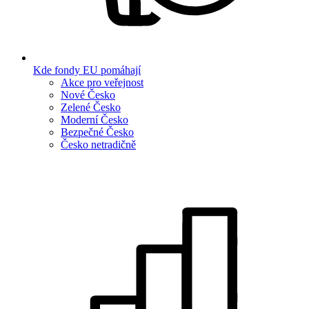
Kde fondy EU pomáhají
Akce pro veřejnost
Nové Česko
Zelené Česko
Moderní Česko
Bezpečné Česko
Česko netradičně