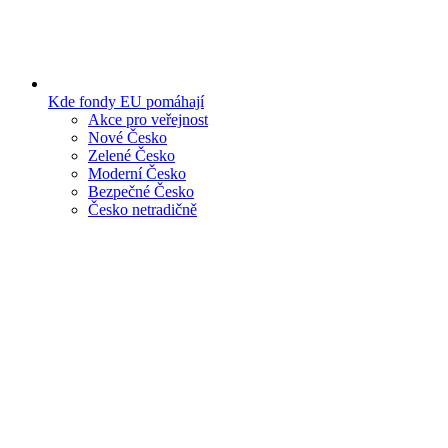
Kde fondy EU pomáhají
Akce pro veřejnost
Nové Česko
Zelené Česko
Moderní Česko
Bezpečné Česko
Česko netradičně