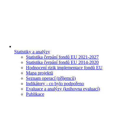
Statistiky a analýzy
Statistika čerpání fondů EU 2021-2027
Statistika čerpání fondů EU 2014-2020
Hodnocení rizik implementace fondů EU
Mapa projektů
Seznam operací (příjemců)
Indikátory - co bylo podpořeno
Evaluace a analýzy (knihovna evaluací)
Publikace