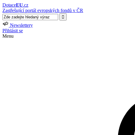
Dotace
EU
.cz
Zastřešující portál evropských fondů v ČR
Newslettery
Přihlásit se
Menu