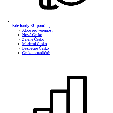
Kde fondy EU pomáhají
Akce pro veřejnost
Nové Česko
Zelené Česko
Moderní Česko
Bezpečné Česko
Česko netradičně