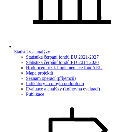
Statistiky a analýzy
Statistika čerpání fondů EU 2021-2027
Statistika čerpání fondů EU 2014-2020
Hodnocení rizik implementace fondů EU
Mapa projektů
Seznam operací (příjemců)
Indikátory - co bylo podpořeno
Evaluace a analýzy (knihovna evaluací)
Publikace