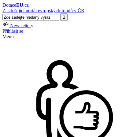
Dotace
EU
.cz
Zastřešující portál evropských fondů v ČR
Newslettery
Přihlásit se
Menu