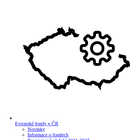
Evropské fondy v ČR
Novinky
Informace o fondech