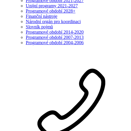
Programové období 2021-2027
Unijní programy 2021-2027
Programové období 2028+
Finanční nástroje
Národní orgán pro koordinaci
Slovník pojmů
Programové období 2014-2020
Programové období 2007-2013
Programové období 2004-2006