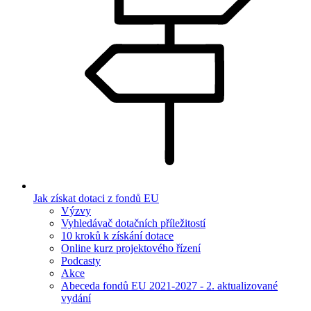
Jak získat dotaci z fondů EU
Výzvy
Vyhledávač dotačních příležitostí
10 kroků k získání dotace
Online kurz projektového řízení
Podcasty
Akce
Abeceda fondů EU 2021-2027 - 2. aktualizované
vydání