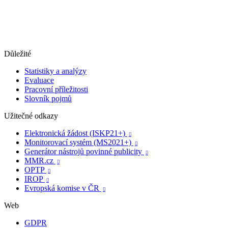
Důležité
Statistiky a analýzy
Evaluace
Pracovní příležitosti
Slovník pojmů
Užitečné odkazy
Elektronická žádost (ISKP21+)

Monitorovací systém (MS2021+)

Generátor nástrojů povinné publicity

MMR.cz

OPTP

IROP

Evropská komise v ČR

Web
GDPR