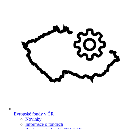
Evropské fondy v ČR
Novinky
Informace o fondech