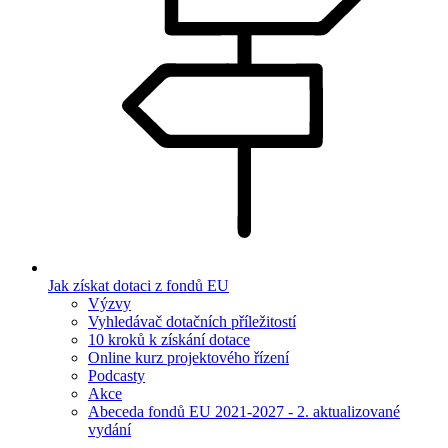
Jak získat dotaci z fondů EU
Výzvy
Vyhledávač dotačních příležitostí
10 kroků k získání dotace
Online kurz projektového řízení
Podcasty
Akce
Abeceda fondů EU 2021-2027 - 2. aktualizované
vydání