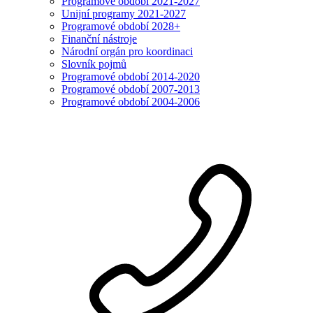
Programové období 2021-2027
Unijní programy 2021-2027
Programové období 2028+
Finanční nástroje
Národní orgán pro koordinaci
Slovník pojmů
Programové období 2014-2020
Programové období 2007-2013
Programové období 2004-2006