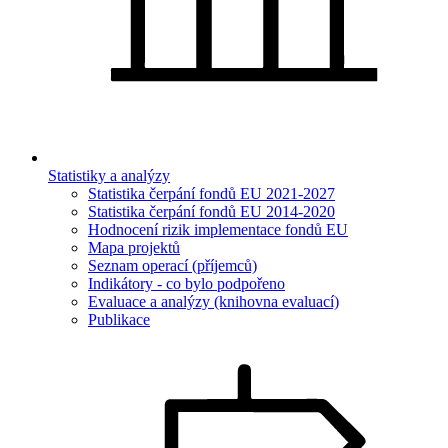
Statistiky a analýzy
Statistika čerpání fondů EU 2021-2027
Statistika čerpání fondů EU 2014-2020
Hodnocení rizik implementace fondů EU
Mapa projektů
Seznam operací (příjemců)
Indikátory - co bylo podpořeno
Evaluace a analýzy (knihovna evaluací)
Publikace