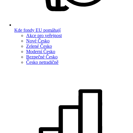
Kde fondy EU pomáhají
Akce pro veřejnost
Nové Česko
Zelené Česko
Moderní Česko
Bezpečné Česko
Česko netradičně