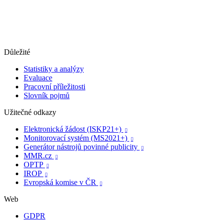
Důležité
Statistiky a analýzy
Evaluace
Pracovní příležitosti
Slovník pojmů
Užitečné odkazy
Elektronická žádost (ISKP21+)

Monitorovací systém (MS2021+)

Generátor nástrojů povinné publicity

MMR.cz

OPTP

IROP

Evropská komise v ČR

Web
GDPR