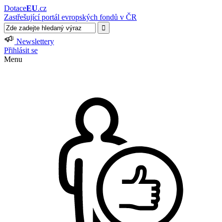
Dotace
EU
.cz
Zastřešující portál evropských fondů v ČR
Newslettery
Přihlásit se
Menu