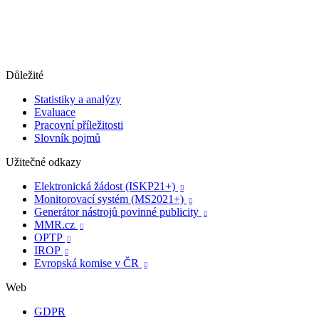
Důležité
Statistiky a analýzy
Evaluace
Pracovní příležitosti
Slovník pojmů
Užitečné odkazy
Elektronická žádost (ISKP21+)

Monitorovací systém (MS2021+)

Generátor nástrojů povinné publicity

MMR.cz

OPTP

IROP

Evropská komise v ČR

Web
GDPR