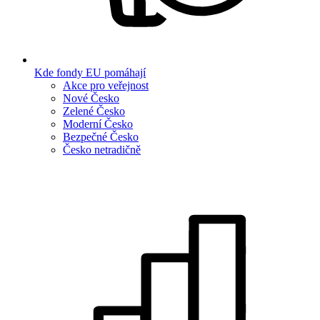
Kde fondy EU pomáhají
Akce pro veřejnost
Nové Česko
Zelené Česko
Moderní Česko
Bezpečné Česko
Česko netradičně