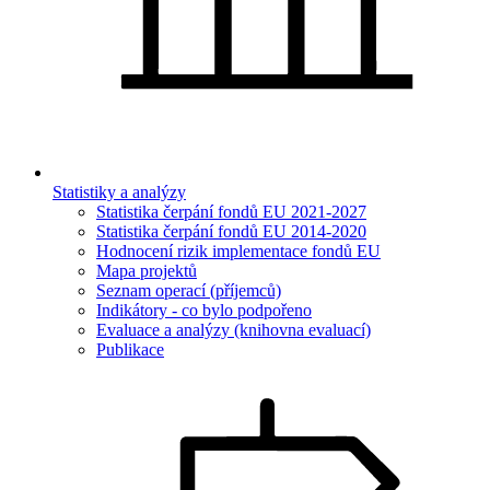
Statistiky a analýzy
Statistika čerpání fondů EU 2021-2027
Statistika čerpání fondů EU 2014-2020
Hodnocení rizik implementace fondů EU
Mapa projektů
Seznam operací (příjemců)
Indikátory - co bylo podpořeno
Evaluace a analýzy (knihovna evaluací)
Publikace