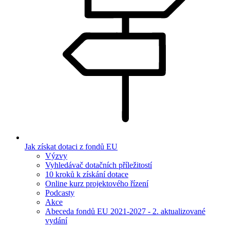
Jak získat dotaci z fondů EU
Výzvy
Vyhledávač dotačních příležitostí
10 kroků k získání dotace
Online kurz projektového řízení
Podcasty
Akce
Abeceda fondů EU 2021-2027 - 2. aktualizované
vydání