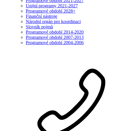
Programové období 2021-2027
Unijní programy 2021-2027
Programové období 2028+
Finanční nástroje
Národní orgán pro koordinaci
Slovník pojmů
Programové období 2014-2020
Programové období 2007-2013
Programové období 2004-2006