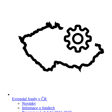
Evropské fondy v ČR
Novinky
Informace o fondech