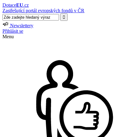
Dotace
EU
.cz
Zastřešující portál evropských fondů v ČR
Newslettery
Přihlásit se
Menu