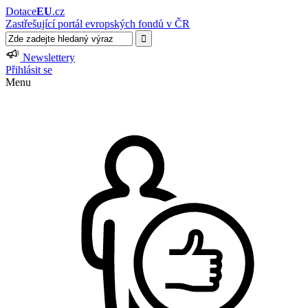
Dotace
EU
.cz
Zastřešující portál evropských fondů v ČR
Newslettery
Přihlásit se
Menu