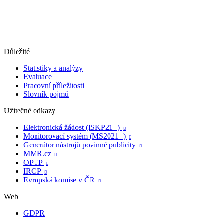
Důležité
Statistiky a analýzy
Evaluace
Pracovní příležitosti
Slovník pojmů
Užitečné odkazy
Elektronická žádost (ISKP21+)

Monitorovací systém (MS2021+)

Generátor nástrojů povinné publicity

MMR.cz

OPTP

IROP

Evropská komise v ČR

Web
GDPR