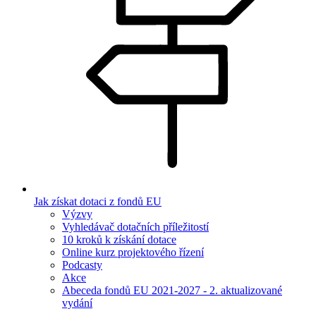
Jak získat dotaci z fondů EU
Výzvy
Vyhledávač dotačních příležitostí
10 kroků k získání dotace
Online kurz projektového řízení
Podcasty
Akce
Abeceda fondů EU 2021-2027 - 2. aktualizované
vydání