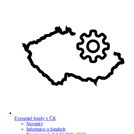
Evropské fondy v ČR
Novinky
Informace o fondech