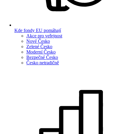
Kde fondy EU pomáhají
Akce pro veřejnost
Nové Česko
Zelené Česko
Moderní Česko
Bezpečné Česko
Česko netradičně