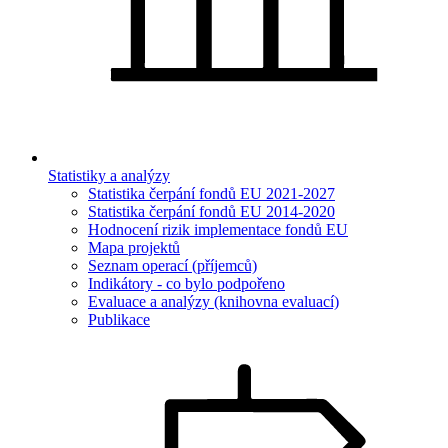
Statistiky a analýzy
Statistika čerpání fondů EU 2021-2027
Statistika čerpání fondů EU 2014-2020
Hodnocení rizik implementace fondů EU
Mapa projektů
Seznam operací (příjemců)
Indikátory - co bylo podpořeno
Evaluace a analýzy (knihovna evaluací)
Publikace