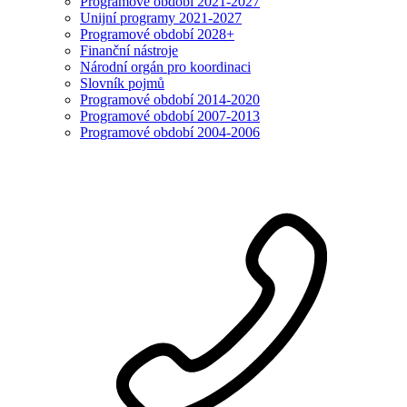
Programové období 2021-2027
Unijní programy 2021-2027
Programové období 2028+
Finanční nástroje
Národní orgán pro koordinaci
Slovník pojmů
Programové období 2014-2020
Programové období 2007-2013
Programové období 2004-2006