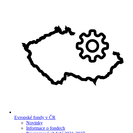
Evropské fondy v ČR
Novinky
Informace o fondech