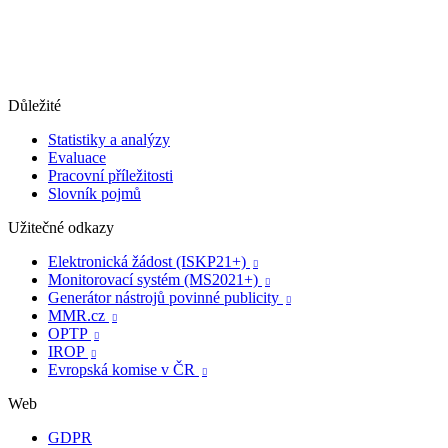
Důležité
Statistiky a analýzy
Evaluace
Pracovní příležitosti
Slovník pojmů
Užitečné odkazy
Elektronická žádost (ISKP21+)

Monitorovací systém (MS2021+)

Generátor nástrojů povinné publicity

MMR.cz

OPTP

IROP

Evropská komise v ČR

Web
GDPR