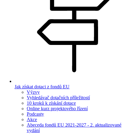
Jak získat dotaci z fondů EU
Výzvy
Vyhledávač dotačních příležitostí
10 kroků k získání dotace
Online kurz projektového řízení
Podcasty
Akce
Abeceda fondů EU 2021-2027 - 2. aktualizované
vydání