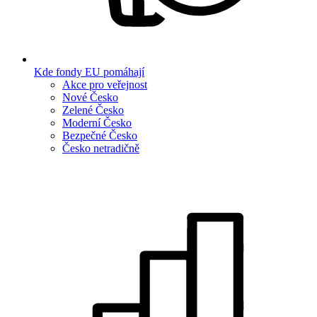
Kde fondy EU pomáhají
Akce pro veřejnost
Nové Česko
Zelené Česko
Moderní Česko
Bezpečné Česko
Česko netradičně