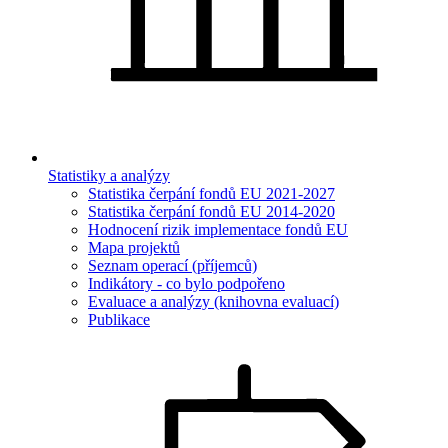
Statistiky a analýzy
Statistika čerpání fondů EU 2021-2027
Statistika čerpání fondů EU 2014-2020
Hodnocení rizik implementace fondů EU
Mapa projektů
Seznam operací (příjemců)
Indikátory - co bylo podpořeno
Evaluace a analýzy (knihovna evaluací)
Publikace