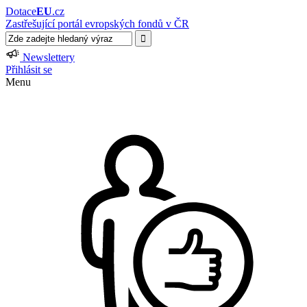
Dotace
EU
.cz
Zastřešující portál evropských fondů v ČR
Newslettery
Přihlásit se
Menu