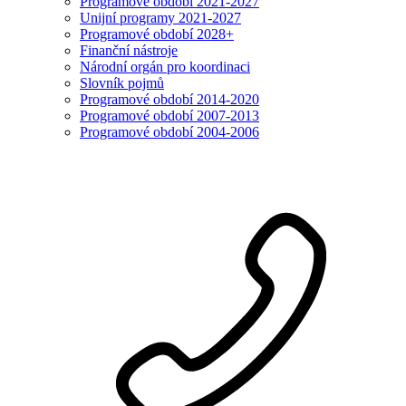
Programové období 2021-2027
Unijní programy 2021-2027
Programové období 2028+
Finanční nástroje
Národní orgán pro koordinaci
Slovník pojmů
Programové období 2014-2020
Programové období 2007-2013
Programové období 2004-2006