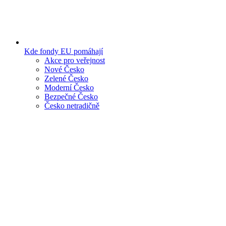
Kde fondy EU pomáhají
Akce pro veřejnost
Nové Česko
Zelené Česko
Moderní Česko
Bezpečné Česko
Česko netradičně