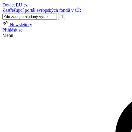
Dotace
EU
.cz
Zastřešující portál evropských fondů v ČR
Newslettery
Přihlásit se
Menu