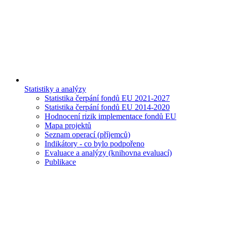
Statistiky a analýzy
Statistika čerpání fondů EU 2021-2027
Statistika čerpání fondů EU 2014-2020
Hodnocení rizik implementace fondů EU
Mapa projektů
Seznam operací (příjemců)
Indikátory - co bylo podpořeno
Evaluace a analýzy (knihovna evaluací)
Publikace