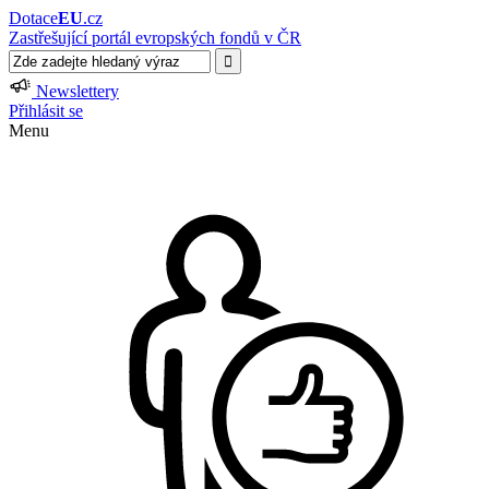
Dotace
EU
.cz
Zastřešující portál evropských fondů v ČR
Newslettery
Přihlásit se
Menu