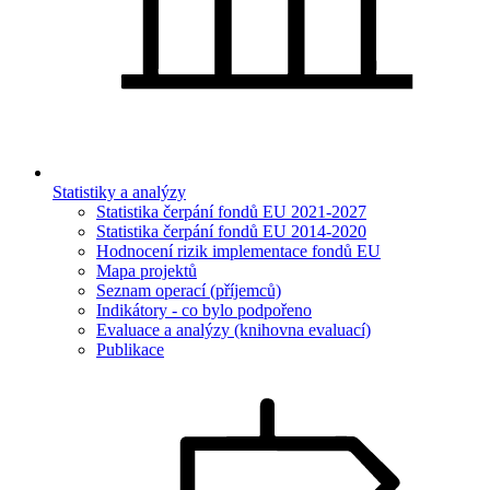
Statistiky a analýzy
Statistika čerpání fondů EU 2021-2027
Statistika čerpání fondů EU 2014-2020
Hodnocení rizik implementace fondů EU
Mapa projektů
Seznam operací (příjemců)
Indikátory - co bylo podpořeno
Evaluace a analýzy (knihovna evaluací)
Publikace