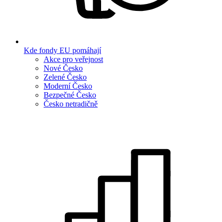
Kde fondy EU pomáhají
Akce pro veřejnost
Nové Česko
Zelené Česko
Moderní Česko
Bezpečné Česko
Česko netradičně