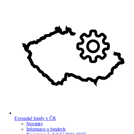
Evropské fondy v ČR
Novinky
Informace o fondech