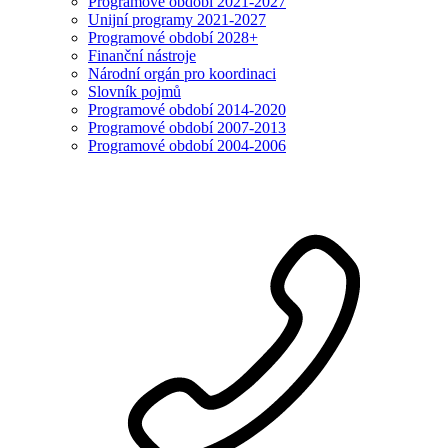
Programové období 2021-2027
Unijní programy 2021-2027
Programové období 2028+
Finanční nástroje
Národní orgán pro koordinaci
Slovník pojmů
Programové období 2014-2020
Programové období 2007-2013
Programové období 2004-2006