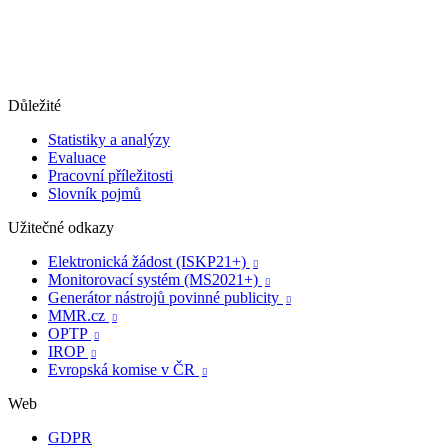
Důležité
Statistiky a analýzy
Evaluace
Pracovní příležitosti
Slovník pojmů
Užitečné odkazy
Elektronická žádost (ISKP21+)

Monitorovací systém (MS2021+)

Generátor nástrojů povinné publicity

MMR.cz

OPTP

IROP

Evropská komise v ČR

Web
GDPR