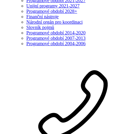
Programové období 2021-2027
Unijní programy 2021-2027
Programové období 2028+
Finanční nástroje
Národní orgán pro koordinaci
Slovník pojmů
Programové období 2014-2020
Programové období 2007-2013
Programové období 2004-2006