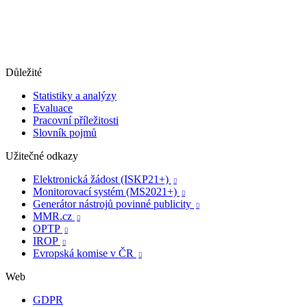
Důležité
Statistiky a analýzy
Evaluace
Pracovní příležitosti
Slovník pojmů
Užitečné odkazy
Elektronická žádost (ISKP21+)

Monitorovací systém (MS2021+)

Generátor nástrojů povinné publicity

MMR.cz

OPTP

IROP

Evropská komise v ČR

Web
GDPR