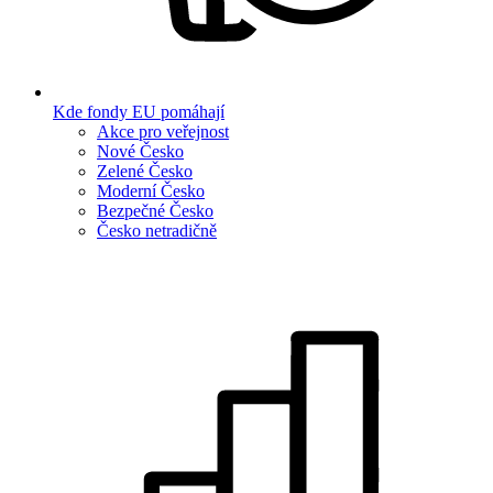
Kde fondy EU pomáhají
Akce pro veřejnost
Nové Česko
Zelené Česko
Moderní Česko
Bezpečné Česko
Česko netradičně