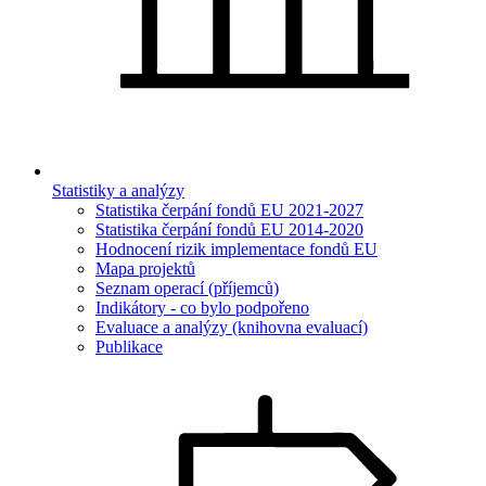
Statistiky a analýzy
Statistika čerpání fondů EU 2021-2027
Statistika čerpání fondů EU 2014-2020
Hodnocení rizik implementace fondů EU
Mapa projektů
Seznam operací (příjemců)
Indikátory - co bylo podpořeno
Evaluace a analýzy (knihovna evaluací)
Publikace