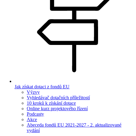
Jak získat dotaci z fondů EU
Výzvy
Vyhledávač dotačních příležitostí
10 kroků k získání dotace
Online kurz projektového řízení
Podcasty
Akce
Abeceda fondů EU 2021-2027 - 2. aktualizované
vydání