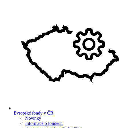
Evropské fondy v ČR
Novinky
Informace o fondech