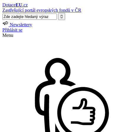
Dotace
EU
.cz
Zastřešující portál evropských fondů v ČR
Newslettery
Přihlásit se
Menu