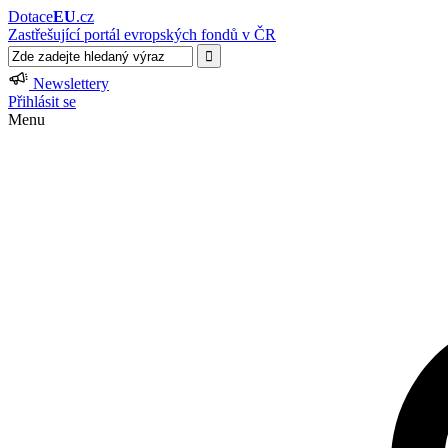
Dotace
EU
.cz
Zastřešující portál evropských fondů v ČR
Newslettery
Přihlásit se
Menu