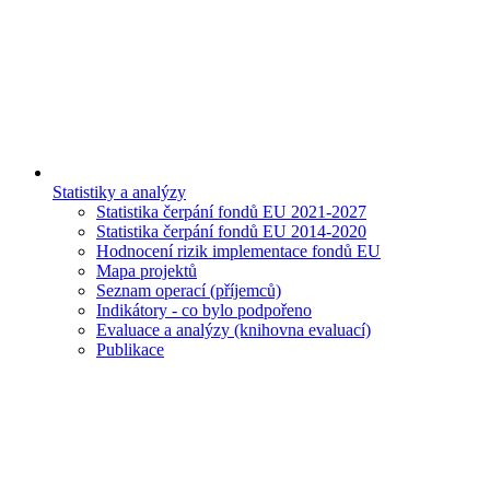
Statistiky a analýzy
Statistika čerpání fondů EU 2021-2027
Statistika čerpání fondů EU 2014-2020
Hodnocení rizik implementace fondů EU
Mapa projektů
Seznam operací (příjemců)
Indikátory - co bylo podpořeno
Evaluace a analýzy (knihovna evaluací)
Publikace