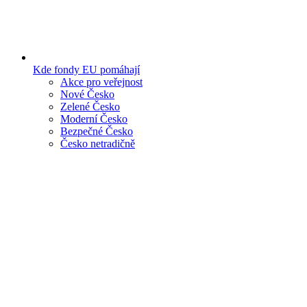
Kde fondy EU pomáhají
Akce pro veřejnost
Nové Česko
Zelené Česko
Moderní Česko
Bezpečné Česko
Česko netradičně