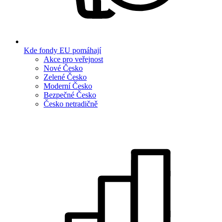
Kde fondy EU pomáhají
Akce pro veřejnost
Nové Česko
Zelené Česko
Moderní Česko
Bezpečné Česko
Česko netradičně