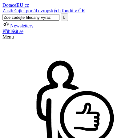
Dotace
EU
.cz
Zastřešující portál evropských fondů v ČR
Newslettery
Přihlásit se
Menu