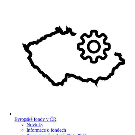
Evropské fondy v ČR
Novinky
Informace o fondech