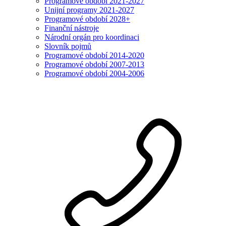
Programové období 2021-2027
Unijní programy 2021-2027
Programové období 2028+
Finanční nástroje
Národní orgán pro koordinaci
Slovník pojmů
Programové období 2014-2020
Programové období 2007-2013
Programové období 2004-2006