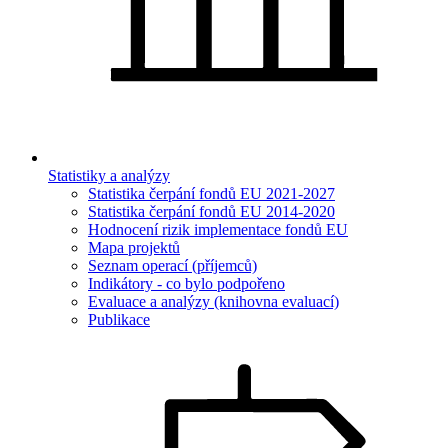
Statistiky a analýzy
Statistika čerpání fondů EU 2021-2027
Statistika čerpání fondů EU 2014-2020
Hodnocení rizik implementace fondů EU
Mapa projektů
Seznam operací (příjemců)
Indikátory - co bylo podpořeno
Evaluace a analýzy (knihovna evaluací)
Publikace