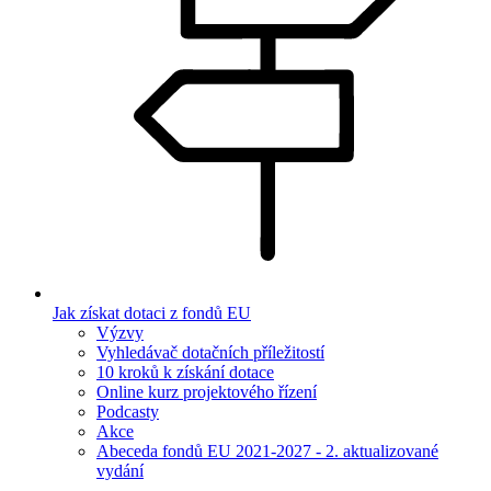
Jak získat dotaci z fondů EU
Výzvy
Vyhledávač dotačních příležitostí
10 kroků k získání dotace
Online kurz projektového řízení
Podcasty
Akce
Abeceda fondů EU 2021-2027 - 2. aktualizované
vydání