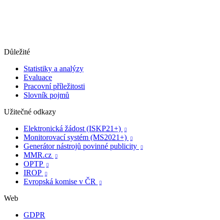
Důležité
Statistiky a analýzy
Evaluace
Pracovní příležitosti
Slovník pojmů
Užitečné odkazy
Elektronická žádost (ISKP21+)

Monitorovací systém (MS2021+)

Generátor nástrojů povinné publicity

MMR.cz

OPTP

IROP

Evropská komise v ČR

Web
GDPR