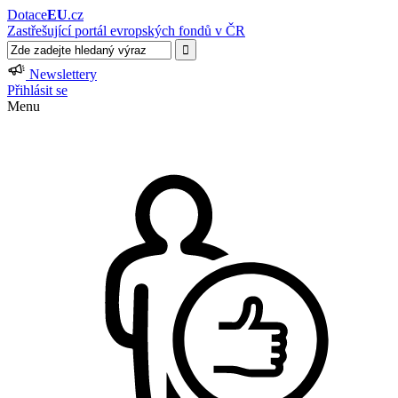
Dotace
EU
.cz
Zastřešující portál evropských fondů v ČR
Newslettery
Přihlásit se
Menu