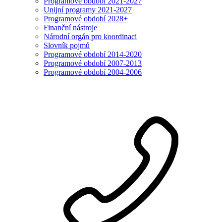
Programové období 2021-2027
Unijní programy 2021-2027
Programové období 2028+
Finanční nástroje
Národní orgán pro koordinaci
Slovník pojmů
Programové období 2014-2020
Programové období 2007-2013
Programové období 2004-2006