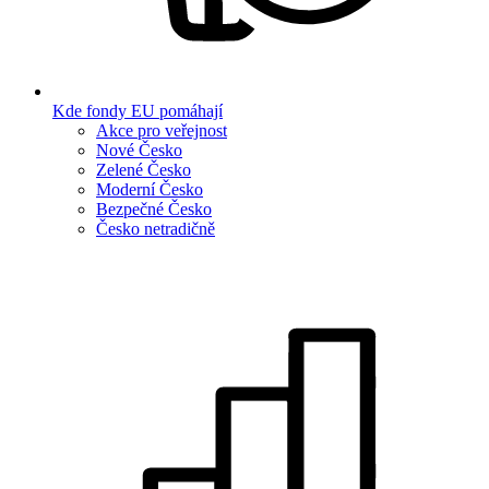
Kde fondy EU pomáhají
Akce pro veřejnost
Nové Česko
Zelené Česko
Moderní Česko
Bezpečné Česko
Česko netradičně