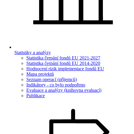
Statistiky a analýzy
Statistika čerpání fondů EU 2021-2027
Statistika čerpání fondů EU 2014-2020
Hodnocení rizik implementace fondů EU
Mapa projektů
Seznam operací (příjemců)
Indikátory - co bylo podpořeno
Evaluace a analýzy (knihovna evaluací)
Publikace