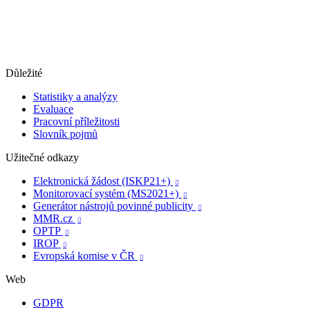
Důležité
Statistiky a analýzy
Evaluace
Pracovní příležitosti
Slovník pojmů
Užitečné odkazy
Elektronická žádost (ISKP21+)

Monitorovací systém (MS2021+)

Generátor nástrojů povinné publicity

MMR.cz

OPTP

IROP

Evropská komise v ČR

Web
GDPR