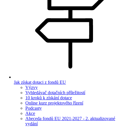
Jak získat dotaci z fondů EU
Výzvy
Vyhledávač dotačních příležitostí
10 kroků k získání dotace
Online kurz projektového řízení
Podcasty
Akce
Abeceda fondů EU 2021-2027 - 2. aktualizované
vydání