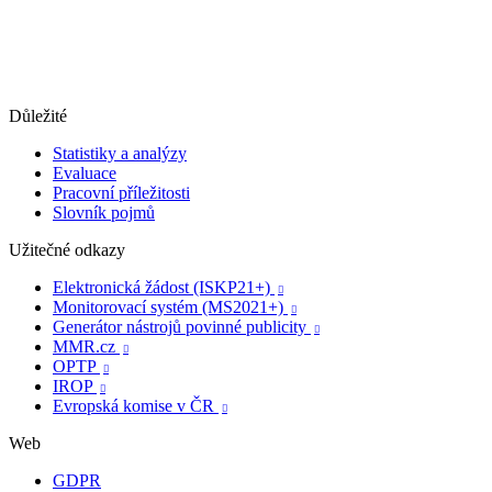
Důležité
Statistiky a analýzy
Evaluace
Pracovní příležitosti
Slovník pojmů
Užitečné odkazy
Elektronická žádost (ISKP21+)

Monitorovací systém (MS2021+)

Generátor nástrojů povinné publicity

MMR.cz

OPTP

IROP

Evropská komise v ČR

Web
GDPR