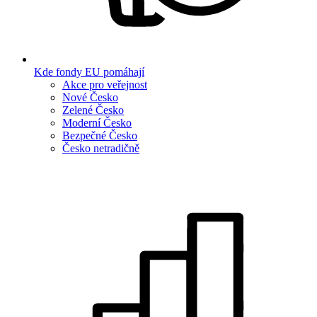
Kde fondy EU pomáhají
Akce pro veřejnost
Nové Česko
Zelené Česko
Moderní Česko
Bezpečné Česko
Česko netradičně