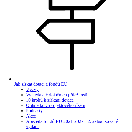
Jak získat dotaci z fondů EU
Výzvy
Vyhledávač dotačních příležitostí
10 kroků k získání dotace
Online kurz projektového řízení
Podcasty
Akce
Abeceda fondů EU 2021-2027 - 2. aktualizované
vydání