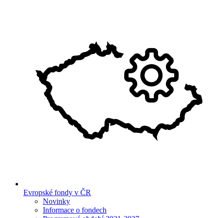
Evropské fondy v ČR
Novinky
Informace o fondech