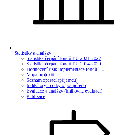
Statistiky a analýzy
Statistika čerpání fondů EU 2021-2027
Statistika čerpání fondů EU 2014-2020
Hodnocení rizik implementace fondů EU
Mapa projektů
Seznam operací (příjemců)
Indikátory - co bylo podpořeno
Evaluace a analýzy (knihovna evaluací)
Publikace