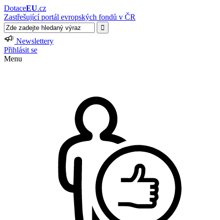
Dotace
EU
.cz
Zastřešující portál evropských fondů v ČR
Newslettery
Přihlásit se
Menu