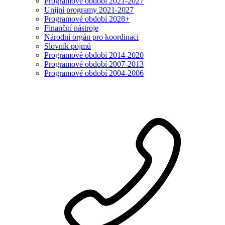
Programové období 2021-2027
Unijní programy 2021-2027
Programové období 2028+
Finanční nástroje
Národní orgán pro koordinaci
Slovník pojmů
Programové období 2014-2020
Programové období 2007-2013
Programové období 2004-2006