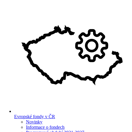
Evropské fondy v ČR
Novinky
Informace o fondech