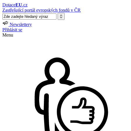
Dotace
EU
.cz
Zastřešující portál evropských fondů v ČR
Newslettery
Přihlásit se
Menu