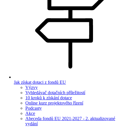
Jak získat dotaci z fondů EU
Výzvy
Vyhledávač dotačních příležitostí
10 kroků k získání dotace
Online kurz projektového řízení
Podcasty
Akce
Abeceda fondů EU 2021-2027 - 2. aktualizované
vydání