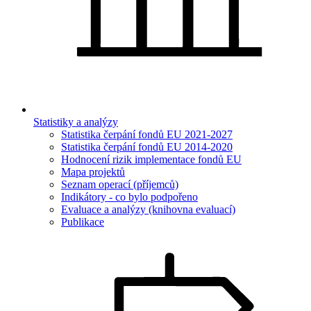
Statistiky a analýzy
Statistika čerpání fondů EU 2021-2027
Statistika čerpání fondů EU 2014-2020
Hodnocení rizik implementace fondů EU
Mapa projektů
Seznam operací (příjemců)
Indikátory - co bylo podpořeno
Evaluace a analýzy (knihovna evaluací)
Publikace