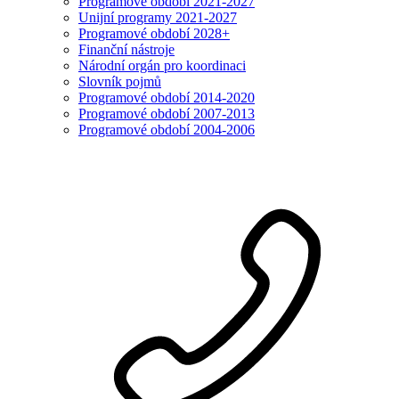
Programové období 2021-2027
Unijní programy 2021-2027
Programové období 2028+
Finanční nástroje
Národní orgán pro koordinaci
Slovník pojmů
Programové období 2014-2020
Programové období 2007-2013
Programové období 2004-2006