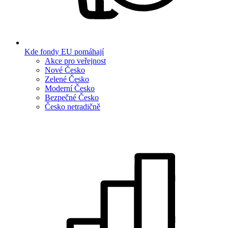
Kde fondy EU pomáhají
Akce pro veřejnost
Nové Česko
Zelené Česko
Moderní Česko
Bezpečné Česko
Česko netradičně