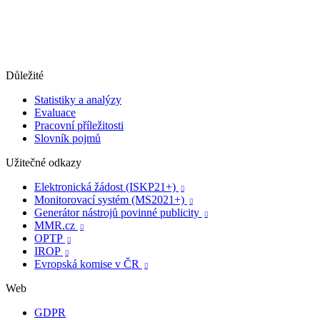
Důležité
Statistiky a analýzy
Evaluace
Pracovní příležitosti
Slovník pojmů
Užitečné odkazy
Elektronická žádost (ISKP21+)

Monitorovací systém (MS2021+)

Generátor nástrojů povinné publicity

MMR.cz

OPTP

IROP

Evropská komise v ČR

Web
GDPR