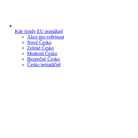
Kde fondy EU pomáhají
Akce pro veřejnost
Nové Česko
Zelené Česko
Moderní Česko
Bezpečné Česko
Česko netradičně