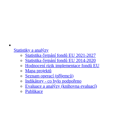
Statistiky a analýzy
Statistika čerpání fondů EU 2021-2027
Statistika čerpání fondů EU 2014-2020
Hodnocení rizik implementace fondů EU
Mapa projektů
Seznam operací (příjemců)
Indikátory - co bylo podpořeno
Evaluace a analýzy (knihovna evaluací)
Publikace