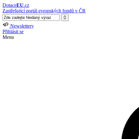
Dotace
EU
.cz
Zastřešující portál evropských fondů v ČR
Newslettery
Přihlásit se
Menu