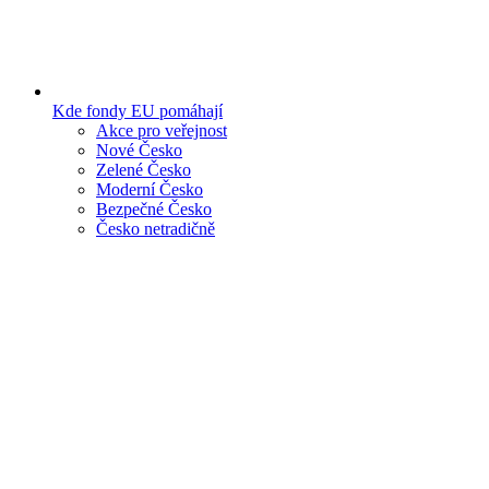
Kde fondy EU pomáhají
Akce pro veřejnost
Nové Česko
Zelené Česko
Moderní Česko
Bezpečné Česko
Česko netradičně