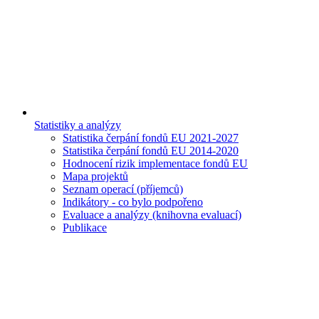
Statistiky a analýzy
Statistika čerpání fondů EU 2021-2027
Statistika čerpání fondů EU 2014-2020
Hodnocení rizik implementace fondů EU
Mapa projektů
Seznam operací (příjemců)
Indikátory - co bylo podpořeno
Evaluace a analýzy (knihovna evaluací)
Publikace