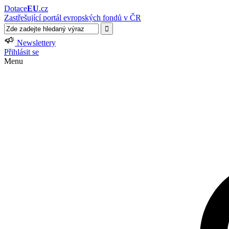
Dotace
EU
.cz
Zastřešující portál evropských fondů v ČR
Newslettery
Přihlásit se
Menu