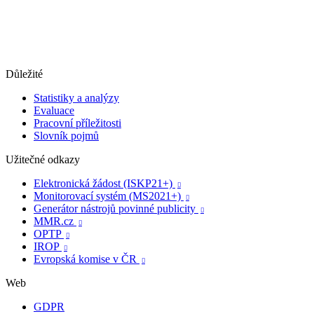
Důležité
Statistiky a analýzy
Evaluace
Pracovní příležitosti
Slovník pojmů
Užitečné odkazy
Elektronická žádost (ISKP21+)

Monitorovací systém (MS2021+)

Generátor nástrojů povinné publicity

MMR.cz

OPTP

IROP

Evropská komise v ČR

Web
GDPR