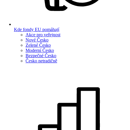
Kde fondy EU pomáhají
Akce pro veřejnost
Nové Česko
Zelené Česko
Moderní Česko
Bezpečné Česko
Česko netradičně