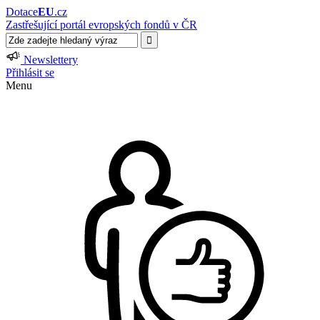
Dotace
EU
.cz
Zastřešující portál evropských fondů v ČR
Newslettery
Přihlásit se
Menu