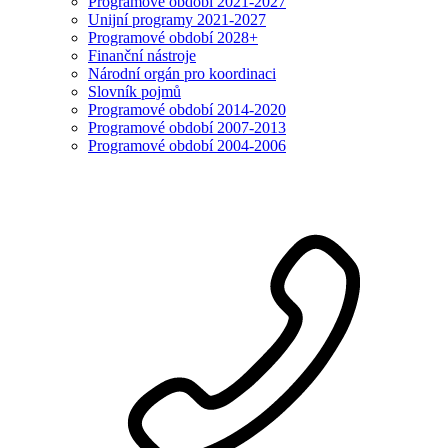
Programové období 2021-2027
Unijní programy 2021-2027
Programové období 2028+
Finanční nástroje
Národní orgán pro koordinaci
Slovník pojmů
Programové období 2014-2020
Programové období 2007-2013
Programové období 2004-2006