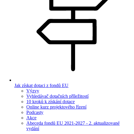
Jak získat dotaci z fondů EU
Výzvy
Vyhledávač dotačních příležitostí
10 kroků k získání dotace
Online kurz projektového řízení
Podcasty
Akce
Abeceda fondů EU 2021-2027 - 2. aktualizované
vydání