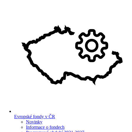
Evropské fondy v ČR
Novinky
Informace o fondech