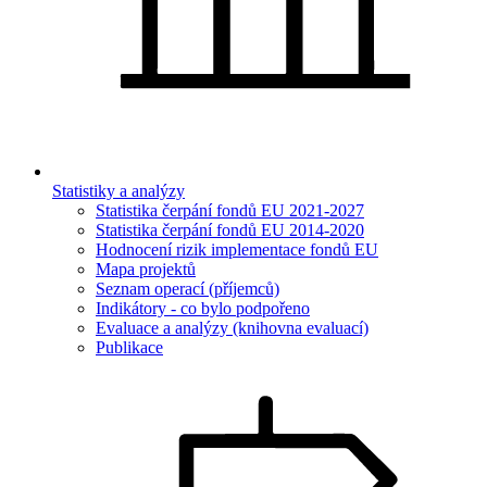
Statistiky a analýzy
Statistika čerpání fondů EU 2021-2027
Statistika čerpání fondů EU 2014-2020
Hodnocení rizik implementace fondů EU
Mapa projektů
Seznam operací (příjemců)
Indikátory - co bylo podpořeno
Evaluace a analýzy (knihovna evaluací)
Publikace