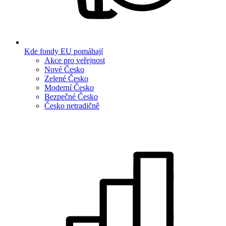
Kde fondy EU pomáhají
Akce pro veřejnost
Nové Česko
Zelené Česko
Moderní Česko
Bezpečné Česko
Česko netradičně