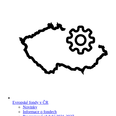
Evropské fondy v ČR
Novinky
Informace o fondech