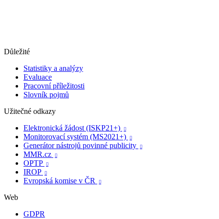
Důležité
Statistiky a analýzy
Evaluace
Pracovní příležitosti
Slovník pojmů
Užitečné odkazy
Elektronická žádost (ISKP21+)

Monitorovací systém (MS2021+)

Generátor nástrojů povinné publicity

MMR.cz

OPTP

IROP

Evropská komise v ČR

Web
GDPR