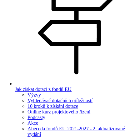
Jak získat dotaci z fondů EU
Výzvy
Vyhledávač dotačních příležitostí
10 kroků k získání dotace
Online kurz projektového řízení
Podcasty
Akce
Abeceda fondů EU 2021-2027 - 2. aktualizované
vydání