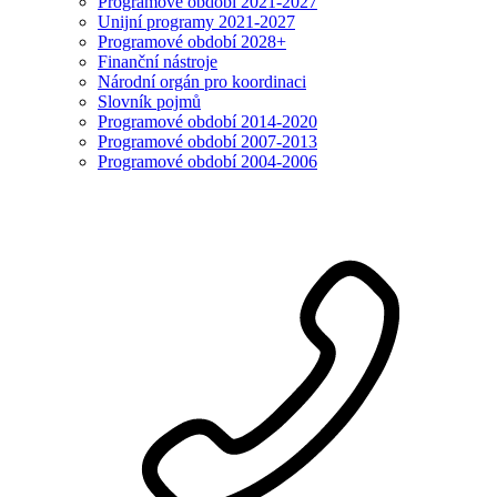
Programové období 2021-2027
Unijní programy 2021-2027
Programové období 2028+
Finanční nástroje
Národní orgán pro koordinaci
Slovník pojmů
Programové období 2014-2020
Programové období 2007-2013
Programové období 2004-2006