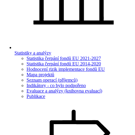
Statistiky a analýzy
Statistika čerpání fondů EU 2021-2027
Statistika čerpání fondů EU 2014-2020
Hodnocení rizik implementace fondů EU
Mapa projektů
Seznam operací (příjemců)
Indikátory - co bylo podpořeno
Evaluace a analýzy (knihovna evaluací)
Publikace